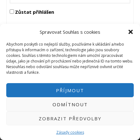
Micro:bit
Videa
Zůstat přihlášen
Koupit
PŘIHLÁSIT
Spravovat Souhlas s cookies
Abychom poskytli co nejlepší služby, používáme k ukládání a/nebo
přístupu k informacím o zařízení, technologie jako jsou soubory
cookies. Souhlas s těmito technologiemi nám umožní zpracovávat
údaje, jako je chování při procházení nebo jedinečná ID na tomto webu.
Nesouhlas nebo odvolání souhlasu může nepříznivě ovlivnit určité
vlastnosti a funkce.
PŘIHLÁSIT SE
|
INFO@HWKITCHEN.CZ
BASTLÍRNU PROVOZUJE E-SHOP
PŘÍJMOUT
HWKITCHEN.CZ
2014-2026
ODMÍTNOUT
ZOBRAZIT PŘEDVOLBY
Zásady cookies