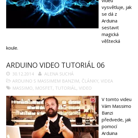
videu
vysvětluje, jak
se dá z
Arduina
sestavit
magická
věštecká
koule.
ARDUINO VIDEO TUTORIÁL 06
30.12.2014
ALENA SUCHÁ
ARDUINO S MASSIMEM BANZIM
,
ČLÁNKY
,
VIDEA
MASSIMO
,
MOSFET
,
TUTORIÁL
,
VIDEO
V tomto videu
Vám Massimo
Banzi
předvede, jak
pomocí
Arduina