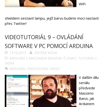
WiFi
shieldem sestavit lampu, jejíž barvu budete moci nastavit
přes Twitter!
VIDEOTUTORIÁL 9 – OVLÁDÁNÍ
SOFTWARE V PC POMOCÍ ARDUINA
14.10.2015
ZBYŠEK VODA
ARDUINO S MASSIMEM BANZIM
,
ČLÁNKY
,
TUTORIÁLY
,
VIDEA
MASSIMO
,
PROCESSING
,
VIDEO
V dalším dílu
seriálu
předvede
Massimo
Banzi, jak
Arduinem