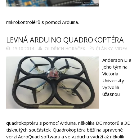
mikrokontrolérů s pomocí Arduina.
LEVNÁ ARDUINO QUADROKOPTÉRA
15.10.2014
OLDŘICH HORÁČEK
ČLÁNKY
,
VIDEA
Anderson Li a
jeho tým na
Victoria
University
vytvořili
úžasnou
quadrokoptéru s pomocí Arduina, několika DC motorů a 3D
tisknutých součástek. Quadrokoptéra běží na upravené
verzi AeroQuad softwaru a ve vzduchu vydrží až několik