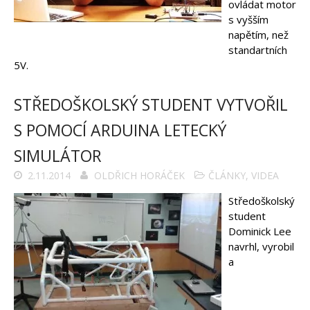
ovládat motor
s vyšším
napětím, než
standartních
5V.
STŘEDOŠKOLSKÝ STUDENT VYTVOŘIL
S POMOCÍ ARDUINA LETECKÝ
SIMULÁTOR
2.11.2014
OLDŘICH HORÁČEK
ČLÁNKY
,
VIDEA
Středoškolský
student
Dominick Lee
navrhl, vyrobil
a