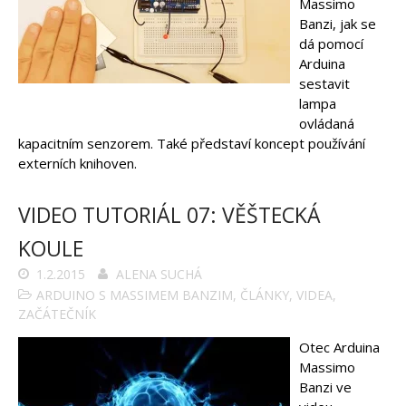
Massimo
Banzi, jak se
dá pomocí
Arduina
sestavit
lampa
ovládaná
kapacitním senzorem. Také představí koncept používání
externích knihoven.
VIDEO TUTORIÁL 07: VĚŠTECKÁ
KOULE
1.2.2015
ALENA SUCHÁ
ARDUINO S MASSIMEM BANZIM
,
ČLÁNKY
,
VIDEA
,
ZAČÁTEČNÍK
Otec Arduina
Massimo
Banzi ve