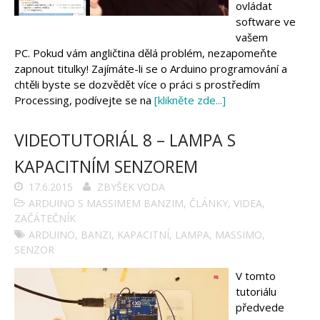
ovládat
software ve
vašem
PC. Pokud vám angličtina dělá problém, nezapomeňte
zapnout titulky! Zajímáte-li se o Arduino programování a
chtěli byste se dozvědět více o práci s prostředím
Processing, podívejte se na
[klikněte zde...]
VIDEOTUTORIÁL 8 – LAMPA S
KAPACITNÍM SENZOREM
17.6.2015
ZBYŠEK VODA
ARDUINO S MASSIMEM BANZIM
,
ČLÁNKY
,
VIDEA
,
ZAČÁTEČNÍK
ARDUINO
,
BANZI
,
KAPACITNÍ
,
LAMPA
,
MASSIMO
,
SENZOR
V tomto
tutoriálu
předvede