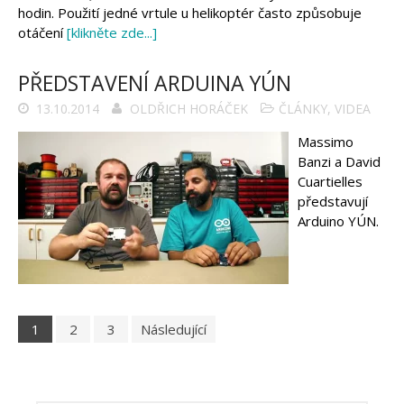
hodin. Použití jedné vrtule u helikoptér často způsobuje
otáčení
[klikněte zde...]
PŘEDSTAVENÍ ARDUINA YÚN
13.10.2014
OLDŘICH HORÁČEK
ČLÁNKY
,
VIDEA
Massimo
Banzi a David
Cuartielles
představují
Arduino YÚN.
1
2
3
Následující