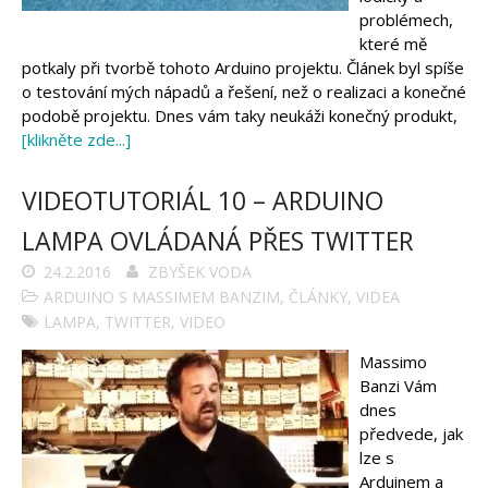
Arduino projekty
problémech,
Arduino s Massimem Banzim
Arduino se Zbyškem Vodou
které mě
Arduino v příkladech
potkaly při tvorbě tohoto Arduino projektu. Článek byl spíše
Arduino roboti
o testování mých nápadů a řešení, než o realizaci a konečné
Tinylab
Makeblock
podobě projektu. Dnes vám taky neukáži konečný produkt,
Micro:bit
[klikněte zde...]
Videa
Koupit
VIDEOTUTORIÁL 10 – ARDUINO
LAMPA OVLÁDANÁ PŘES TWITTER
24.2.2016
ZBYŠEK VODA
ARDUINO S MASSIMEM BANZIM
,
ČLÁNKY
,
VIDEA
LAMPA
,
TWITTER
,
VIDEO
Massimo
Banzi Vám
dnes
předvede, jak
lze s
Arduinem a