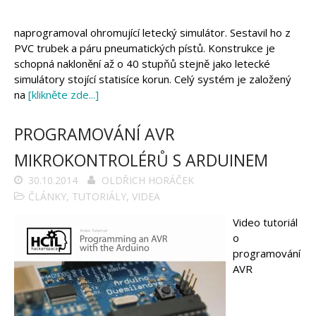
naprogramoval ohromující letecký simulátor. Sestavil ho z
PVC trubek a páru pneumatických pístů. Konstrukce je
schopná naklonění až o 40 stupňů stejně jako letecké
simulátory stojící statisíce korun. Celý systém je založený
na
[klikněte zde...]
PROGRAMOVÁNÍ AVR
MIKROKONTROLÉRŮ S ARDUINEM
30.10.2014
OLDŘICH HORÁČEK
ČLÁNKY
,
TUTORIÁLY
,
VIDEA
Video tutoriál
o
programování
AVR