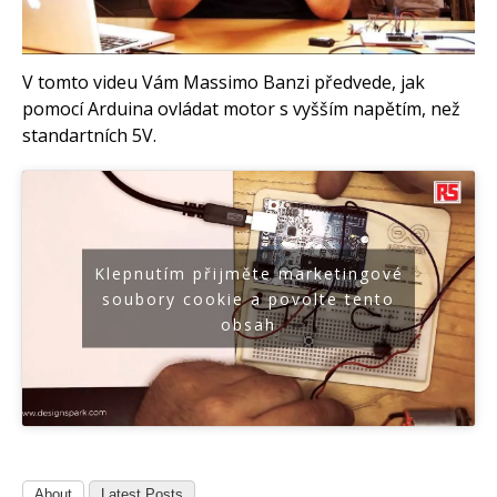
Arduino roboti
Tinylab
Makeblock
Micro:bit
Videa
V tomto videu Vám Massimo Banzi předvede, jak
pomocí Arduina ovládat motor s vyšším napětím, než
Koupit
standartních 5V.
Klepnutím přijměte marketingové
soubory cookie a povolte tento
obsah
About
Latest Posts