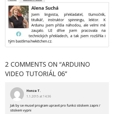
Alena Suchá
Jsem lingvista, překladatel, tlumočník,
titulkář, instruktor spinningu, lektor. K
Arduinu jsem přišla náhodou, ale velmi mě
zaujalo. Už dříve jsem pracovala na
technických překladech, a tak jsem rozšířila i
tým bastlirna.hwkitchen.cz.
2 COMMENTS ON “
ARDUINO
VIDEO TUTORIÁL 06
”
Honza T.
1.1.2015 at 14:36
Jak by se musel program upravit pro funkci stiskem zapni /
stiskem vypni