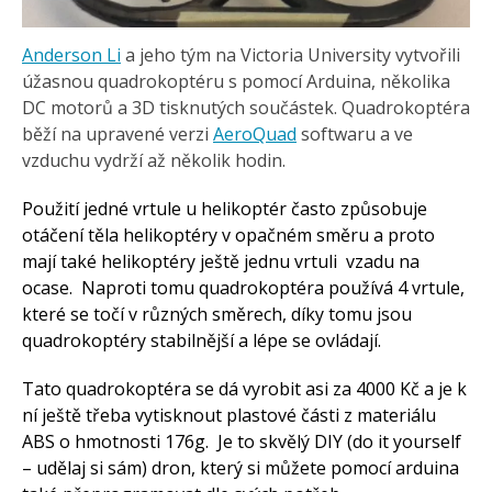
Tinylab
Makeblock
Micro:bit
Anderson Li
a jeho tým na Victoria University vytvořili
Videa
úžasnou quadrokoptéru s pomocí Arduina, několika
DC motorů a 3D tisknutých součástek. Quadrokoptéra
Koupit
běží na upravené verzi
AeroQuad
softwaru a ve
vzduchu vydrží až několik hodin.
Použití jedné vrtule u helikoptér často způsobuje
otáčení těla helikoptéry v opačném směru a proto
mají také helikoptéry ještě jednu vrtuli vzadu na
ocase. Naproti tomu quadrokoptéra používá 4 vrtule,
které se točí v různých směrech, díky tomu jsou
quadrokoptéry stabilnější a lépe se ovládají.
Tato quadrokoptéra se dá vyrobit asi za 4000 Kč a je k
ní ještě třeba vytisknout plastové části z materiálu
ABS o hmotnosti 176g. Je to skvělý DIY (do it yourself
– udělaj si sám) dron, který si můžete pomocí arduina