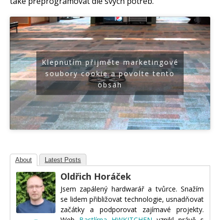
také přeprogramovat dle svých potřeb.
Klepnutím přijměte marketingové
soubory cookie a povolte tento
obsah
About
Latest Posts
Oldřich Horáček
Jsem zapálený hardwarář a tvůrce. Snažím
se lidem přibližovat technologie, usnadňovat
začátky a podporovat zajímavé projekty.
Web
Bastlírna HWKITCHEN
vznikl právě s