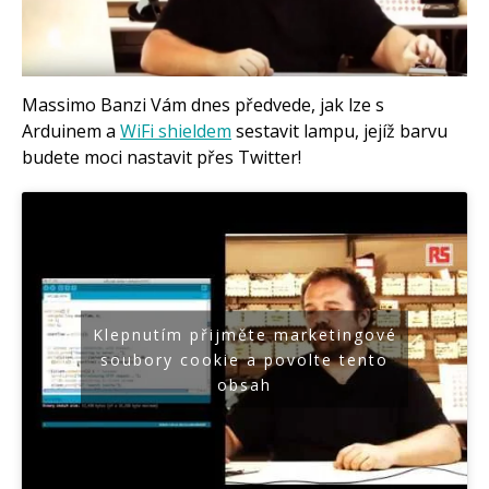
Tinylab
Makeblock
Micro:bit
Videa
Koupit
Massimo Banzi Vám dnes předvede, jak lze s
Arduinem a
WiFi shieldem
sestavit lampu, jejíž barvu
budete moci nastavit přes Twitter!
Klepnutím přijměte marketingové
soubory cookie a povolte tento
obsah