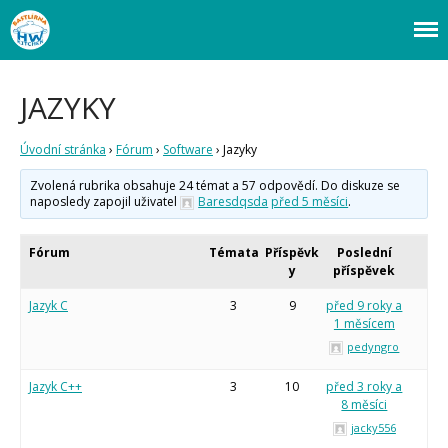
Webový magazín o bastlení a tvoření. Naučte se základy programování a
Bastlírna HWKITCHEN
elektroniky zábavnou formou! Arduino a microbit projekty, návody,
Úvod
novinky i tutoriály pro začátečníky i pro pokročilé!
JAZYKY
Fórum
Staré fórum
Úvodní stránka
›
Fórum
›
Software
›
Jazyky
Články
Často kladené dotazy
Zvolená rubrika obsahuje 24 témat a 57 odpovědí. Do diskuze se
O programování obecně
naposledy zapojil uživatel
Baresdqsda
před 5 měsíci
.
Vaše projekty
Co je to Arduino?
Fórum
Témata
Příspěvk
Poslední
y
příspěvek
Začínáme s Arduinem
Arduino Software
Jazyk C
3
9
před 9 roky a
Tutoriály
1 měsícem
Arduino projekty
pedyngro
Arduino s Massimem Banzim
Arduino se Zbyškem Vodou
Jazyk C++
3
10
před 3 roky a
Arduino v příkladech
8 měsíci
Arduino roboti
Tinylab
jacky556
Makeblock