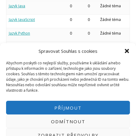
Micro:bit
Jazyk Java
0
0
Žádné téma
Videa
Koupit
Jazyk JavaScript
0
0
Žádné téma
Jazyk Python
0
0
Žádné téma
Jazyk Wiring
18
62
před 5 měsíci
Spravovat Souhlas s cookies
Baresdqsda
Abychom poskytli co nejlepší služby, používáme k ukládání a/nebo
Ostatní
0
0
Žádné téma
přístupu k informacím o zařízení, technologie jako jsou soubory
cookies. Souhlas s těmito technologiemi nám umožní zpracovávat
údaje, jako je chování při procházení nebo jedinečná ID na tomto webu.
Nesouhlas nebo odvolání souhlasu může nepříznivě ovlivnit určité
vlastnosti a funkce.
PŘÍJMOUT
ODMÍTNOUT
PŘIHLÁSIT SE
|
INFO@HWKITCHEN.CZ
ZOBRAZIT PŘEDVOLBY