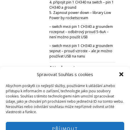
4. připojit pin 1 CH340 na switch – pin 1
CH340 a ground
5. Zapnout power down – library Low
Power by rocketscream
– switch mezi pin 1 CH340 a groundem
rozepnut – odběrový proud 5-6uA –
není možno použít USB
– switch mezi pin 1 CH340 a groundem
sepnut – proud vzroste – ale je možno
používat USB na nanu
Attachments:
Spravovat Souhlas s cookies
Abychom poskytli co nejlepší služby, používáme k ukládání a/nebo
přístupu k informacím o zařízení, technologie jako jsou soubory
cookies. Souhlas s těmito technologiemi nám umožní zpracovávat
AN5A.jpg
údaje, jako je chování při procházení nebo jedinečná ID na tomto webu.
Nesouhlas nebo odvolání souhlasu může nepříznivě ovlivnit určité
vlastnosti a funkce.
PŘÍJMOUT