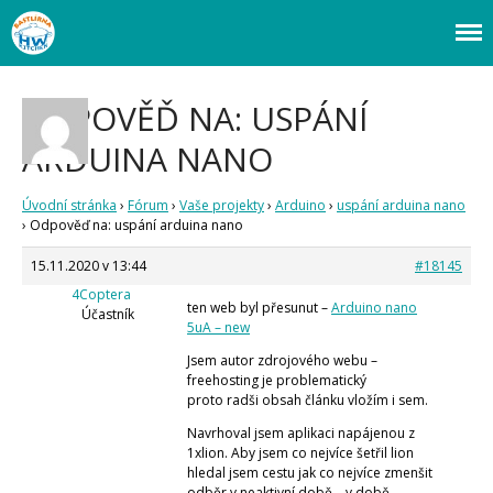
Webový magazín o bastlení a tvoření. Naučte se základy programování a
Bastlírna HWKITCHEN
elektroniky zábavnou formou! Arduino a microbit projekty, návody,
novinky i tutoriály pro začátečníky i pro pokročilé!
Úvod
ODPOVĚĎ NA: USPÁNÍ
Fórum
ARDUINA NANO
Staré fórum
Články
Úvodní stránka
›
Fórum
›
Vaše projekty
›
Arduino
›
uspání arduina nano
Často kladené dotazy
›
Odpověď na: uspání arduina nano
O programování obecně
Vaše projekty
15.11.2020 v 13:44
#18145
Co je to Arduino?
4Coptera
ten web byl přesunut –
Arduino nano
Začínáme s Arduinem
Účastník
5uA – new
Arduino Software
Tutoriály
Jsem autor zdrojového webu –
freehosting je problematický
Arduino projekty
proto radši obsah článku vložím i sem.
Arduino s Massimem Banzim
Arduino se Zbyškem Vodou
Navrhoval jsem aplikaci napájenou z
Arduino v příkladech
1xlion. Aby jsem co nejvíce šetřil lion
Arduino roboti
hledal jsem cestu jak co nejvíce zmenšit
Tinylab
odběr v neaktivní době – v době