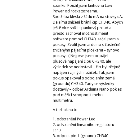
Makeblock
spánku. Použil jsem knihovnu Low
Micro:bit
Power od rocketscreamu.
Videa
Spotřeba klesla z řádu mA na stovky uA.
Dalšímu snížení bránil čip CH340. Abych
Koupit
ještě více snížil spánkový proud a
přesto zachoval možnost měnit
software pomocí CH340, začal jsem s
pokusy. Zvolil jsem arduino s částečně
zničenými pájecími ploškami – synovo
pokusy : ( Nejprve jsem odpájel
plusové napájení čipu CH340, ale
výsledek se nedostavil – čip byl zřejmě
napájen i z jiných nožiček. Tak jsem
pokus opakoval s odpojením země
(groundu) CH340. Tady se výsledky
dostavily – odběr Arduina Nano poklesl
pod měřící schopnost mého
multimetru.
A teď jak na to
1. odstranění Power Led
2. odstranění linearního regulatoru
1117
3. odpojit pin 1 (ground) CH340