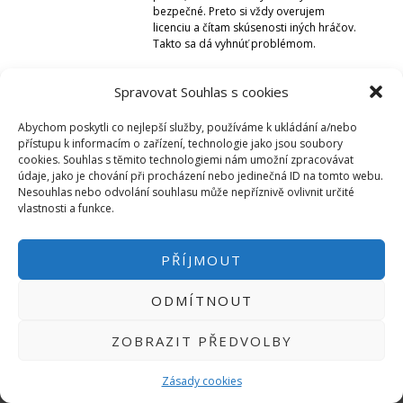
Micro:bit
bezpečné. Preto si vždy overujem
Videa
licenciu a čítam skúsenosti iných hráčov.
Takto sa dá vyhnúť problémom.
Koupit
Spravovat Souhlas s cookies
Abychom poskytli co nejlepší služby, používáme k ukládání a/nebo
přístupu k informacím o zařízení, technologie jako jsou soubory
cookies. Souhlas s těmito technologiemi nám umožní zpracovávat
PŘIHLÁSIT SE
|
údaje, jako je chování při procházení nebo jedinečná ID na tomto webu.
INFO@HWKITCHEN.CZ
Nesouhlas nebo odvolání souhlasu může nepříznivě ovlivnit určité
BASTLÍRNU PROVOZUJE E-SHOP
vlastnosti a funkce.
HWKITCHEN.CZ
2014-2026
PŘÍJMOUT
ODMÍTNOUT
ZOBRAZIT PŘEDVOLBY
Zásady cookies