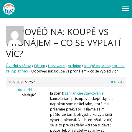
Webový magazín o bastlení a tvoření. Naučte se základy programování a
Bastlírna HWKITCHEN
elektroniky zábavnou formou! Arduino a microbit projekty, návody,
Úvod
novinky i tutoriály pro začátečníky i pro pokročilé!
Fórum
ODPOVĚĎ NA: KOUPĚ VS
Staré fórum
PRONÁJEM – CO SE VYPLATÍ
Články
VÍC?
Často kladené dotazy
O programování obecně
Vaše projekty
Úvodní stránka
›
Fórum
›
Hardware
›
Arduino
›
Koupě vs pronájem – co
Co je to Arduino?
se vyplatí víc?
›
Odpověď na: Koupě vs pronájem – co se vyplatí víc?
Začínáme s Arduinem
16.9.2025 v 7:57
#43795
Arduino Software
abokorhbzs
Tutoriály
Ja som k
zahraničné stávkovanie
Sledující
kanceláriám pristupoval skepticky, ale
Arduino projekty
napokon som našiel také, ktoré ma
Arduino s Massimem Banzim
príjemne prekvapili. Hlavne sa mi
Arduino se Zbyškem Vodou
páčilo, že tam boli vyššie kurzy a širší
Arduino v příkladech
Arduino roboti
výber možností. Nechcem však tvrdiť,
Tinylab
že je to pre každého – treba si dávať
Makeblock
pozor, lebo nie všetky stránky sú