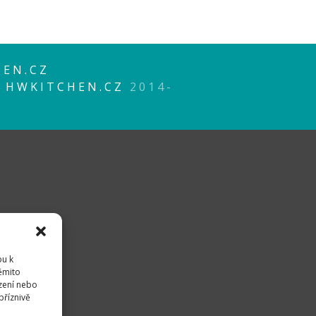
EN.CZ
P
HWKITCHEN.CZ
2014-
pu k
těmito
zení nebo
příznivě