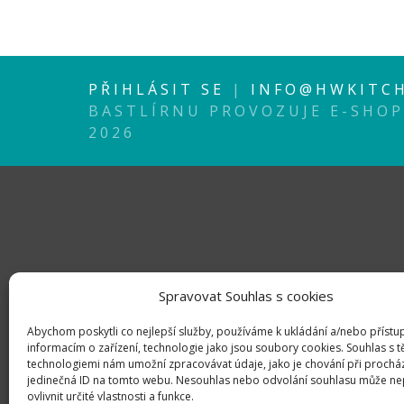
PŘIHLÁSIT SE
|
INFO@HWKITCH
BASTLÍRNU PROVOZUJE E-SHO
2026
Spravovat Souhlas s cookies
Abychom poskytli co nejlepší služby, používáme k ukládání a/nebo přístu
informacím o zařízení, technologie jako jsou soubory cookies. Souhlas s 
technologiemi nám umožní zpracovávat údaje, jako je chování při prochá
jedinečná ID na tomto webu. Nesouhlas nebo odvolání souhlasu může ne
ovlivnit určité vlastnosti a funkce.