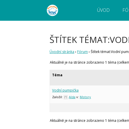
ÚVOD
FÓ
Webový magazín o bastlení a tvoření. Naučte
Bastlírna HWKITCHEN
pokročilé!
ŠTÍTEK TÉMAT:VOD
Úvodní stránka
›
Fórum
›
Štítek témat:Vodní pum
Aktuálně je na stránce zobrazeno 1 téma (celkem
Téma
Vodní pumpička
Založil:
Alda
v:
Motory
Aktuálně je na stránce zobrazeno 1 téma (celkem