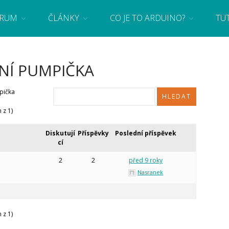
RUM
ČLÁNKY
CO JE TO ARDUINO?
TU
 se základy programování a elektroniky zábavnou formou! Arduino a microbit projekty
NÍ PUMPIČKA
pička
 z 1)
Diskutují
Příspěvky
Poslední příspěvek
cí
2
2
před 9 roky
Nasranek
 z 1)