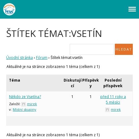
Webový magazín o bastlení a tvoření. Naučte se základy programování a
Bastlírna HWKITCHEN
elektroniky zábavnou formou! Arduino a microbit projekty, návody,
Úvod
novinky i tutoriály pro začátečníky i pro pokročilé!
Fórum
ŠTÍTEK TÉMAT:VSETÍN
Staré fórum
Články
Často kladené dotazy
Úvodní stránka
›
Fórum
›
Štítek témat:vsetín
O programování obecně
Aktuálně je na stránce zobrazeno 1 téma (celkem z 1)
Vaše projekty
Co je to Arduino?
Téma
Diskutují
Příspěvk
Poslední
Začínáme s Arduinem
cí
y
příspěvek
Arduino Software
Tutoriály
Někdo ze Vsetína?
1
1
před 11 roky a
5 měsíci
Založil:
mirek
Arduino projekty
v:
Místní skupiny
mirek
Arduino s Massimem Banzim
Arduino se Zbyškem Vodou
Arduino v příkladech
Arduino roboti
Tinylab
Aktuálně je na stránce zobrazeno 1 téma (celkem z 1)
Makeblock