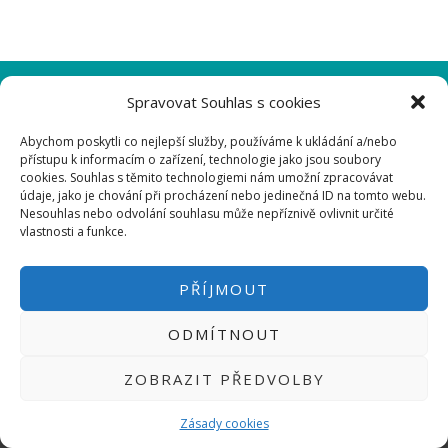
Micro:bit
Videa
Koupit
PŘIHLÁSIT SE
|
Spravovat Souhlas s cookies
INFO@HWKITCHEN.CZ
Abychom poskytli co nejlepší služby, používáme k ukládání a/nebo
BASTLÍRNU PROVOZUJE E-SHOP
přístupu k informacím o zařízení, technologie jako jsou soubory
HWKITCHEN.CZ
2014-2026
cookies. Souhlas s těmito technologiemi nám umožní zpracovávat
údaje, jako je chování při procházení nebo jedinečná ID na tomto webu.
Nesouhlas nebo odvolání souhlasu může nepříznivě ovlivnit určité
vlastnosti a funkce.
PŘÍJMOUT
ODMÍTNOUT
ZOBRAZIT PŘEDVOLBY
Zásady cookies