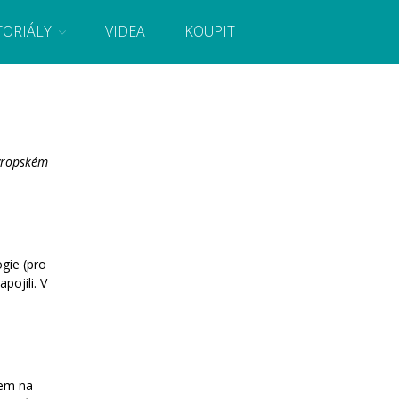
TORIÁLY
VIDEA
KOUPIT
, návody, novinky i tutoriály pro začátečníky i pro
Úvod
Fórum
Evropském
Staré fórum
Články
Často kladené dotazy
O programování obecně
Vaše projekty
ogie (pro
pojili. V
Co je to Arduino?
Začínáme s Arduinem
Arduino Software
Tutoriály
Arduino projekty
čem na
Arduino s Massimem Banzim