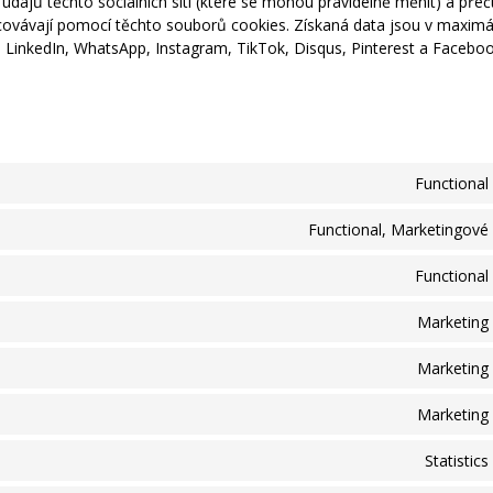
údajů těchto sociálních sítí (které se mohou pravidelně měnit) a přečt
pracovávají pomocí těchto souborů cookies. Získaná data jsou v maxim
 LinkedIn, WhatsApp, Instagram, TikTok, Disqus, Pinterest a Facebo
Functional
Functional, Marketingové
Functional
Marketing
Marketing
Marketing
Statistics