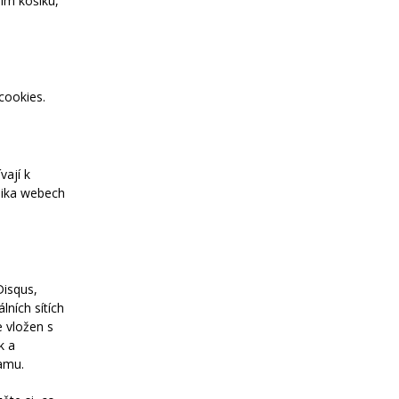
ím košíku,
cookies.
vají k
lika webech
Disqus,
lních sítích
e vložen s
k a
amu.