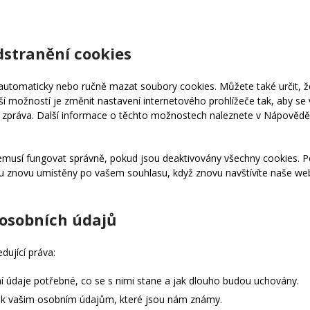
dstranění cookies
utomaticky nebo ručně mazat soubory cookies. Můžete také určit, ž
í možností je změnit nastavení internetového prohlížeče tak, aby se
a zpráva. Další informace o těchto možnostech naleznete v Nápověd
musí fungovat správně, pokud jsou deaktivovány všechny cookies. 
ou znovu umístěny po vašem souhlasu, když znovu navštívíte naše w
e osobních údajů
dující práva:
í údaje potřebné, co se s nimi stane a jak dlouho budou uchovány.
p k vašim osobním údajům, které jsou nám známy.