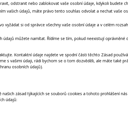
avit, odstranit nebo zablokovat vaše osobní údaje, kdykoli budete cht
ím vašich údajů, máte právo tento souhlas odvolat a nechat vaše os
vo vyžádat si od správce všechny vaše osobní údaje a v celém rozsah
ich údajů můžete namítat. Řídíme se tím, pokud neexistují oprávněné
aktujte. Kontaktní údaje najdete ve spodní části těchto Zásad použív
dáme s vašimi údaji, rádi bychom se o tom dozvěděli, ale máte také p
chranu osobních údajů).
našich zásad týkajících se souborů cookies a tohoto prohlášení nás
ích údajů: