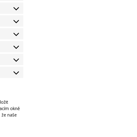
ložit
vacím okně
, že naše