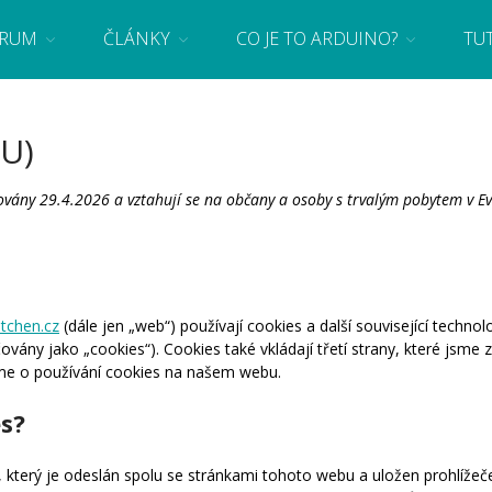
RUM
ČLÁNKY
CO JE TO ARDUINO?
TU
 se základy programování a elektroniky zábavnou formou! Arduino a microbit projekty
U)
zovány 29.4.2026 a vztahují se na občany a osoby s trvalým pobytem v 
itchen.cz
(dále jen „web“) používají cookies a další související technol
ány jako „cookies“). Cookies také vkládají třetí strany, které jsme za
e o používání cookies na našem webu.
es?
 který je odeslán spolu se stránkami tohoto webu a uložen prohlíže