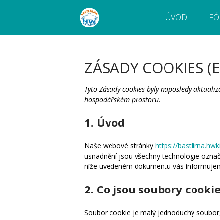
ÚVOD
FÓ
Webový magazín o bastlení a tvoření. Naučte
Bastlírna HWKITCHEN
pokročilé!
ZÁSADY COOKIES (E
Tyto Zásady cookies byly naposledy aktuali
hospodářském prostoru.
1. Úvod
Naše webové stránky
https://bastlirna.hwk
usnadnění jsou všechny technologie označov
níže uvedeném dokumentu vás informujem
2. Co jsou soubory cooki
Soubor cookie je malý jednoduchý soubor,