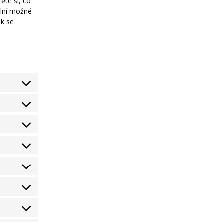
ěte si, co
ální možné
ok se