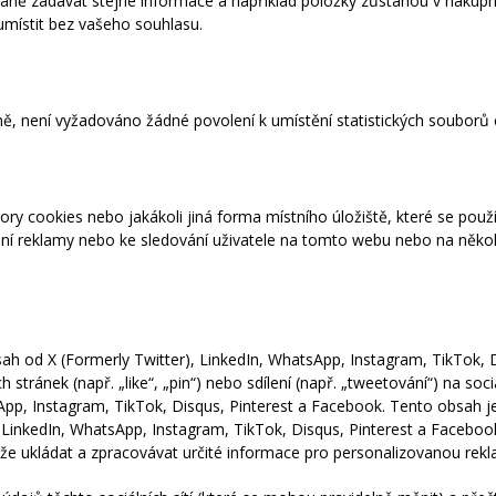
ně zadávat stejné informace a například položky zůstanou v nákupn
místit bez vašeho souhlasu.
ě, není vyžadováno žádné povolení k umístění statistických souborů 
y cookies nebo jakákoli jiná forma místního úložiště, které se použí
vání reklamy nebo ke sledování uživatele na tomto webu nebo na něko
h od X (Formerly Twitter), LinkedIn, WhatsApp, Instagram, TikTok, 
tránek (např. „like“, „pin“) nebo sdílení (např. „tweetování“) na sociá
sApp, Instagram, TikTok, Disqus, Pinterest a Facebook. Tento obsah j
LinkedIn, WhatsApp, Instagram, TikTok, Disqus, Pinterest a Faceboo
e ukládat a zpracovávat určité informace pro personalizovanou rekl