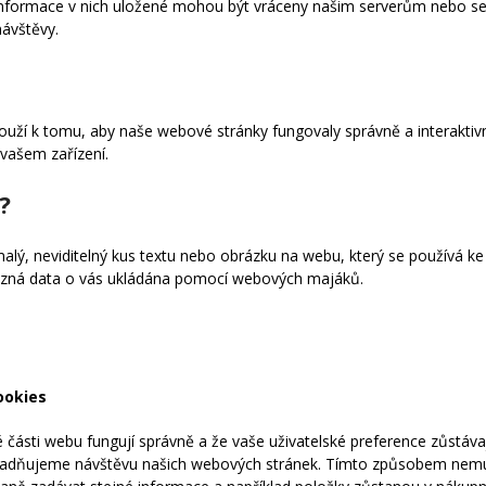
. Informace v nich uložené mohou být vráceny našim serverům nebo 
návštěvy.
louží k tomu, aby naše webové stránky fungovaly správně a interaktiv
vašem zařízení.
?
lý, neviditelný kus textu nebo obrázku na webu, který se používá ke
ůzná data o vás ukládána pomocí webových majáků.
ookies
té části webu fungují správně a že vaše uživatelské preference zůstáva
nadňujeme návštěvu našich webových stránek. Tímto způsobem nemus