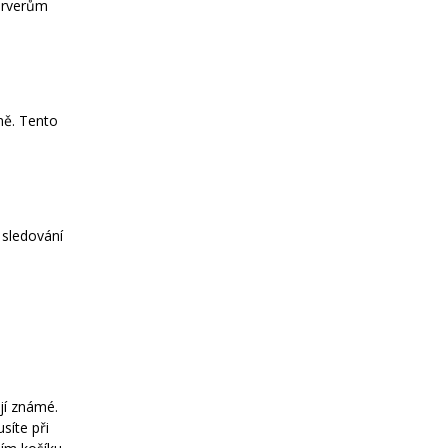
serverům
Arduino se Zbyškem Vodou
Arduino v příkladech
Arduino roboti
Tinylab
Makeblock
Micro:bit
Videa
ně. Tento
Koupit
 sledování
jí známé.
íte při