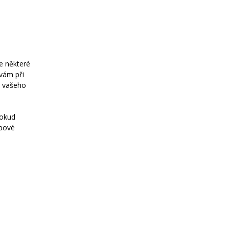
e některé
 vám při
ě vašeho
Pokud
ebové