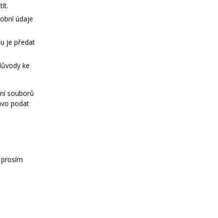
ít.
obní údaje
u je předat
 důvody ke
ání souborů
rávo podat
 prosím