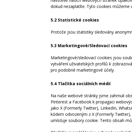
návštěvě našich webových stránek opakova
dokud nezaplatíte. Tyto cookies můžeme u
5.2 Statistické cookies
Protože jsou statistiky sledovány anonymn
5.3 Marketingové/Sledovací cookies
Marketingové/sledovací cookies jsou soubor
vytváření uživatelských profilů k zobrazo
pro podobné marketingové účely.
5.4 Tlačítka sociálních médií
Na naše webové stránky jsme zahrnuli obsa
Pinterest a Facebook k propagaci webových s
jako X (Formerly Twitter), LinkedIn, What
kódem odvozeným z X (Formerly Twitter), 
umísťuje soubory cookie. Tento obsah můž