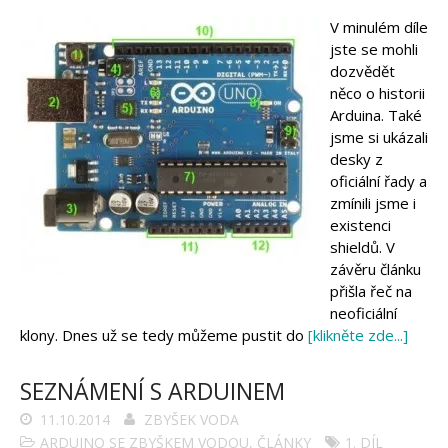
V minulém díle
jste se mohli
dozvědět
něco o historii
Arduina. Také
jsme si ukázali
desky z
oficiální řady a
zmínili jsme i
existenci
shieldů. V
závěru článku
přišla řeč na
neoficiální
klony. Dnes už se tedy můžeme pustit do
[klikněte zde...]
SEZNÁMENÍ S ARDUINEM
11.10.2014
ZBYŠEK VODA
ARDUINO SE ZBYŠKEM VODOU
,
ČLÁNKY
1. DÍL