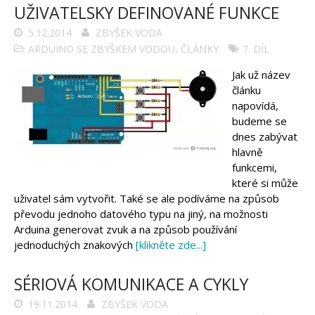
Arduino s Massimem Banzim
UŽIVATELSKY DEFINOVANÉ FUNKCE
Arduino se Zbyškem Vodou
Arduino v příkladech
5.12.2014
ZBYŠEK VODA
Arduino roboti
Tinylab
ARDUINO SE ZBYŠKEM VODOU
,
ČLÁNKY
7. DÍL
Makeblock
Micro:bit
Jak už název
Videa
článku
napovídá,
Koupit
budeme se
dnes zabývat
hlavně
funkcemi,
které si může
uživatel sám vytvořit. Také se ale podíváme na způsob
převodu jednoho datového typu na jiný, na možnosti
Arduina generovat zvuk a na způsob používání
jednoduchých znakových
[klikněte zde...]
SÉRIOVÁ KOMUNIKACE A CYKLY
19.11.2014
ZBYŠEK VODA