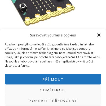
Spravovat Souhlas s cookies
Abychom poskytli co nejlepší služby, používáme k ukládání a/nebo
přístupu k informacím o zařízení, technologie jako jsou soubory
cookies. Souhlas s těmito technologiemi nám umožní zpracovávat
údaje, jako je chování při procházení nebo jedinečná ID na tomto webu.
Nesouhlas nebo odvolání souhlasu může nepříznivě ovlivnit určité
vlastnosti a funkce.
PŘÍJMOUT
ODMÍTNOUT
PŘIHLÁSIT SE
|
INFO@HWKITCHEN.CZ
ZOBRAZIT PŘEDVOLBY
BASTLÍRNU PROVOZUJE E-SHOP