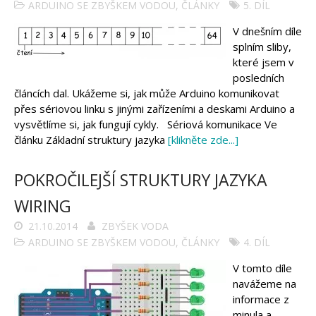
ARDUINO SE ZBYŠKEM VODOU
,
ČLÁNKY
5. DÍL
V dnešním díle
splním sliby,
které jsem v
posledních
článcích dal. Ukážeme si, jak může Arduino komunikovat
přes sériovou linku s jinými zařízeními a deskami Arduino a
vysvětlíme si, jak fungují cykly. Sériová komunikace Ve
článku Základní struktury jazyka
[klikněte zde...]
POKROČILEJŠÍ STRUKTURY JAZYKA
WIRING
21.10.2014
ZBYŠEK VODA
ARDUINO SE ZBYŠKEM VODOU
,
ČLÁNKY
4. DÍL
V tomto díle
navážeme na
informace z
minula a