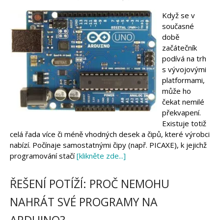
Když se v
současné
době
začátečník
podívá na trh
s vývojovými
platformami,
může ho
čekat nemilé
překvapení.
Existuje totiž
celá řada více či méně vhodných desek a čipů, které výrobci
nabízí. Počínaje samostatnými čipy (např. PICAXE), k jejichž
programování stačí
[klikněte zde...]
ŘEŠENÍ POTÍŽÍ: PROČ NEMOHU
NAHRÁT SVÉ PROGRAMY NA
ARDUINO?