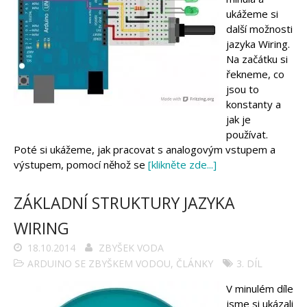
ukážeme si
další možnosti
jazyka Wiring.
Na začátku si
řekneme, co
jsou to
konstanty a
jak je
používat.
Poté si ukážeme, jak pracovat s analogovým vstupem a
výstupem, pomocí něhož se
[klikněte zde...]
ZÁKLADNÍ STRUKTURY JAZYKA
WIRING
18.10.2014
ZBYŠEK VODA
ARDUINO SE ZBYŠKEM VODOU
,
ČLÁNKY
3. DÍL
V minulém díle
jsme si ukázali