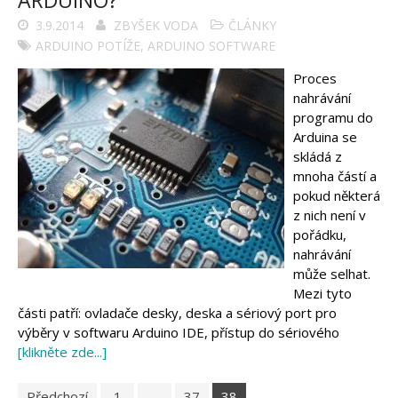
3.9.2014
ZBYŠEK VODA
ČLÁNKY
ARDUINO POTÍŽE
,
ARDUINO SOFTWARE
Proces
nahrávání
programu do
Arduina se
skládá z
mnoha částí a
pokud některá
z nich není v
pořádku,
nahrávání
může selhat.
Mezi tyto
části patří: ovladače desky, deska a sériový port pro
výběry v softwaru Arduino IDE, přístup do sériového
[klikněte zde...]
Předchozí
1
…
37
38