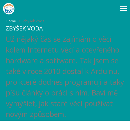
Webový magazín o bastlení a tvoření. Naučte se základy programování a
Bastlírna HWKITCHEN
elektroniky zábavnou formou! Arduino a microbit projekty, návody,
Home
/
Zbyšek Voda
novinky i tutoriály pro začátečníky i pro pokročilé!
ZBYŠEK VODA
Už nějaký čas se zajímám o věci
Úvod
kolem Internetu věcí a otevřeného
Fórum
hardware a software. Tak jsem se
Staré fórum
také v roce 2010 dostal k Arduinu,
Články
pro které dodnes programuji a taky
Často kladené dotazy
O programování obecně
Vaše projekty
píšu články o práci s ním. Baví mě
Co je to Arduino?
vymýšlet, jak staré věci používat
Začínáme s Arduinem
Arduino Software
novým způsobem.
Tutoriály
Arduino projekty