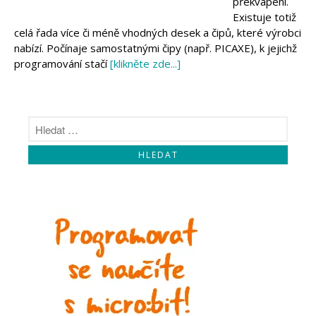
překvapení.
Makeblock
Micro:bit
Existuje totiž
Videa
celá řada více či méně vhodných desek a čipů, které výrobci
nabízí. Počínaje samostatnými čipy (např. PICAXE), k jejichž
Koupit
programování stačí
[klikněte zde...]