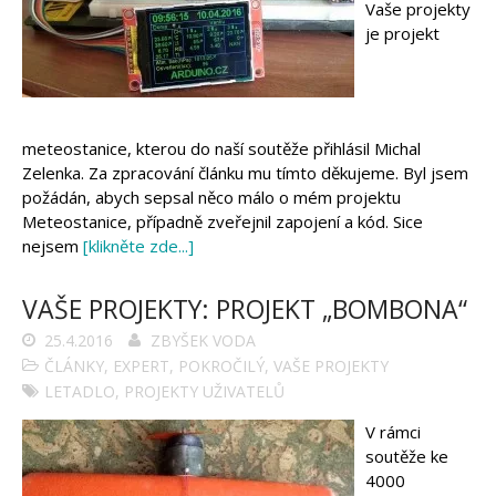
Vaše projekty
je projekt
meteostanice, kterou do naší soutěže přihlásil Michal
Zelenka. Za zpracování článku mu tímto děkujeme. Byl jsem
požádán, abych sepsal něco málo o mém projektu
Meteostanice, případně zveřejnil zapojení a kód. Sice
nejsem
[klikněte zde...]
VAŠE PROJEKTY: PROJEKT „BOMBONA“
25.4.2016
ZBYŠEK VODA
ČLÁNKY
,
EXPERT
,
POKROČILÝ
,
VAŠE PROJEKTY
LETADLO
,
PROJEKTY UŽIVATELŮ
V rámci
soutěže ke
4000