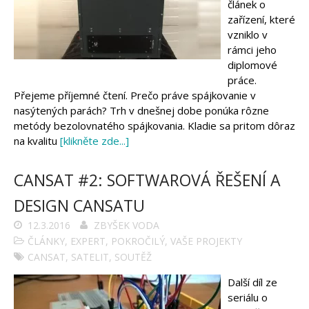
článek o
zařízení, které
vzniklo v
rámci jeho
diplomové
práce.
Přejeme příjemné čtení. Prečo práve spájkovanie v
nasýtených parách? Trh v dnešnej dobe ponúka rôzne
metódy bezolovnatého spájkovania. Kladie sa pritom dôraz
na kvalitu
[klikněte zde...]
CANSAT #2: SOFTWAROVÁ ŘEŠENÍ A
DESIGN CANSATU
12.3.2016
ZBYŠEK VODA
ČLÁNKY
,
EXPERT
,
POKROČILÝ
,
VAŠE PROJEKTY
CANSAT
,
SATELIT
,
SOUTĚŽ
Další díl ze
seriálu o