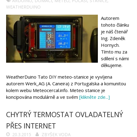
ARDUINO
,
DOMÁCÍ
,
METEO
,
POČASÍ
,
STANICE
,
WEATHERDUINO
Autorem
tohoto článku
je náš čtenář
Ing. Zdeněk
Hornych.
Tímto mu za
sdílení s námi
děkujeme.
WeatherDuino Tato DIY meteo-stanice je vyvíjena
autorem Werk_AG (A. Caneira) z Portugalska a komunitou
kolem webu Meteocercal.info. Meteo stanice je
koncipována modulárně a ve svém
[klikněte zde...]
CHYTRÝ TERMOSTAT OVLADATELNÝ
PŘES INTERNET
20.3.2015
ZBYŠEK VODA