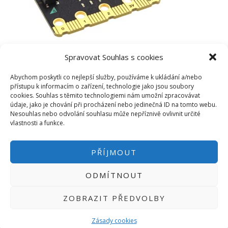
Spravovat Souhlas s cookies
Abychom poskytli co nejlepší služby, používáme k ukládání a/nebo
přístupu k informacím o zařízení, technologie jako jsou soubory
cookies. Souhlas s těmito technologiemi nám umožní zpracovávat
údaje, jako je chování při procházení nebo jedinečná ID na tomto webu.
Nesouhlas nebo odvolání souhlasu může nepříznivě ovlivnit určité
vlastnosti a funkce.
PŘÍJMOUT
ODMÍTNOUT
PŘIHLÁSIT SE
|
INFO@HWKITCHEN.CZ
ZOBRAZIT PŘEDVOLBY
BASTLÍRNU PROVOZUJE E-SHOP
HWKITCHEN.CZ
2014-2026
Zásady cookies