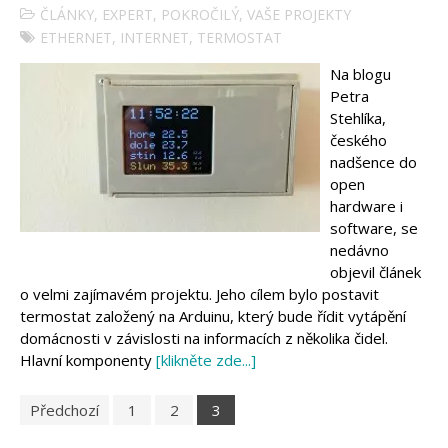
ČLÁNKY
,
EXPERT
,
POKROČILÝ
,
VAŠE PROJEKTY
ETHERNET
,
INTERNET
,
TERMOSTAT
Na blogu
Petra
Stehlíka,
českého
nadšence do
open
hardware i
software, se
nedávno
objevil článek
o velmi zajímavém projektu. Jeho cílem bylo postavit
termostat založený na Arduinu, který bude řídit vytápění
domácnosti v závislosti na informacích z několika čidel.
Hlavní komponenty
[klikněte zde...]
Předchozí
1
2
3