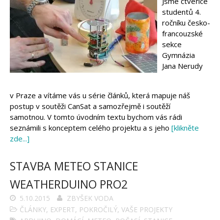
Jsme čtveřice
studentů 4.
ročníku česko-
francouzské
sekce
Gymnázia
Jana Nerudy
v Praze a vítáme vás u série článků, která mapuje náš
postup v soutěži CanSat a samozřejmě i soutěží
samotnou. V tomto úvodním textu bychom vás rádi
seznámili s konceptem celého projektu a s jeho
[klikněte
zde...]
STAVBA METEO STANICE
WEATHERDUINO PRO2
5.10.2015
ZBYŠEK VODA
ČLÁNKY
,
EXPERT
,
POKROČILÝ
,
VAŠE PROJEKTY