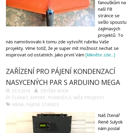
fanouškům na
naší FB
stránce se
sešlo spoustu
zajímavých
projektů. To
nás namotivovalo k tomu zde vytvořit rubriku Vaše
projekty. Víme totiž, že je super mít možnost nechat se
inspirovat od ostatních. Jako první Vám
[klikněte zde...]
ZAŘÍZENÍ PRO PÁJENÍ KONDENZACÍ
NASYCENÝCH PAR S ARDUINO MEGA
23.3.2016
ZBYŠEK VODA
ČLÁNKY
,
EXPERT
,
POKROČILÝ
,
VAŠE PROJEKTY
MEGA
,
PÁJENÍ
,
STANICE
Náš čtenář
René Sulyok
nám poslal