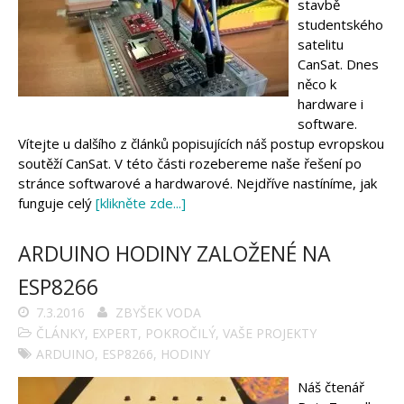
stavbě
studentského
satelitu
CanSat. Dnes
něco k
hardware i
software.
Vítejte u dalšího z článků popisujících náš postup evropskou
soutěží CanSat. V této části rozebereme naše řešení po
stránce softwarové a hardwarové. Nejdříve nastíníme, jak
funguje celý
[klikněte zde...]
ARDUINO HODINY ZALOŽENÉ NA
ESP8266
7.3.2016
ZBYŠEK VODA
ČLÁNKY
,
EXPERT
,
POKROČILÝ
,
VAŠE PROJEKTY
ARDUINO
,
ESP8266
,
HODINY
Náš čtenář