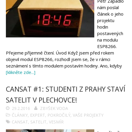
Petr Zapadlo
nám poslal
článek o jeho
projektu
hodin
postavených
na modulu
ESP8266.
Přejeme příjemné čtení. Úvod Když jsem před rokem
objevil modul ESP8266, rozhodl jsem se, že v rámci
seznámení s tímto modulem postavím hodiny. Ano, kdyby
[klikněte zde...]
CANSAT #1: STUDENTI Z PRAHY STAVÍ
SATELIT V PLECHOVCE!
29.2.2016
ZBYŠEK VODA
ČLÁNKY
,
EXPERT
,
POKROČILÝ
,
VAŠE PROJEKTY
CANSAT
,
SATELIT
,
VESMÍR