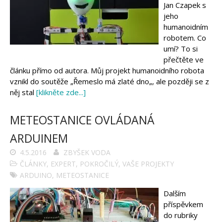
Arduino projekty
Jan Czapek s
Arduino s Massimem Banzim
jeho
Arduino se Zbyškem Vodou
humanoidním
Arduino v příkladech
Arduino roboti
robotem. Co
Tinylab
umí? To si
Makeblock
přečtěte ve
Micro:bit
článku přímo od autora. Můj projekt humanoidního robota
Videa
vznikl do soutěže „Řemeslo má zlaté dno„, ale později se z
Koupit
něj stal
[klikněte zde...]
METEOSTANICE OVLÁDANÁ
ARDUINEM
4.5.2016
ZBYŠEK VODA
ČLÁNKY
,
EXPERT
,
POKROČILÝ
,
VAŠE PROJEKTY
ARDUINO
,
METEOSTANICE
Dalším
příspěvkem
do rubriky