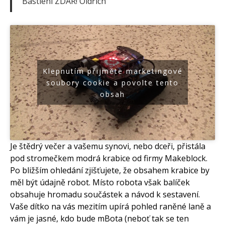
Bastlení ZDAR! Oldřich
Klepnutím přijměte marketingové
soubory cookie a povolte tento
obsah
Je štědrý večer a vašemu synovi, nebo dceři, přistála
pod stromečkem modrá krabice od firmy Makeblock.
Po bližším ohledání zjišťujete, že obsahem krabice by
měl být údajně robot. Místo robota však balíček
obsahuje hromadu součástek a návod k sestavení.
Vaše dítko na vás mezitím upírá pohled raněné laně a
vám je jasné, kdo bude mBota (neboť tak se ten