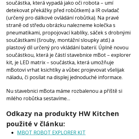
součástka, která vypadá jako oči robota – umí
detekovat překážky před robůtkem) a IR ovladač
(určený pro dálkové ovládání robůtka). Na pravé
straně od středu obrázku nalezneme kolečka s
pneumatikami, propojovací kablíky, sáček s drobnými
součástkami (šrouby, montážní sloupky atd.) a
plastový díl určený pro vkládání baterií. Úplně novou
součástkou, která je částí stavebnice mBot – explorer
kit, je LED matrix – součástka, která umožňuje
mBotovi vrhat ksichtíky a vůbec projevovat všelijak
náladu, či posílat na displej jednoduché informace.
Nu stavebnici mBota máme rozbalenou a příště si
milého robůtka sestavíme…
Odkazy na produkty HW Kitchen
použité v článku:
MBOT ROBOT EXPLORER KIT