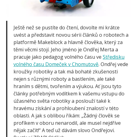
Arduino projekty
Arduino s Massimem Banzim
Arduino se Zbyškem Vodou
Arduino v příkladech
Ještě než se pustíte do čtení, dovolte mi krátce
Arduino roboti
Tinylab
uvést a představit novou sérii článků o robotech a
Makeblock
platformě Makeblock a hlavně člověka, který za
Micro:bit
těmi věcmi stojí. Jeho jméno je Ondřej Merta a
Videa
pracuje jako pedagog volného času ve
Středisku
Koupit
volného času Domeček v Chomutově
. Ondřej vede
kroužky robotiky a tak má bohaté zkušenosti
nejen s různými roboty a bastlením, ale také
hraním s dětmi, tvořením a výukou. Ať jsou tyto
články potřebným vodítkem k vašemu vstupu do
úžasného světa robotiky a poslouží také k
hravému získání a prohloubení znalostí v této
oblasti. A jak s oblibou říkám: „Žádný člověk se
profíkem v oboru nenarodil, ale musel nejdříve
nějak začít!“ A teď už dávám slovo Ondřejovi.