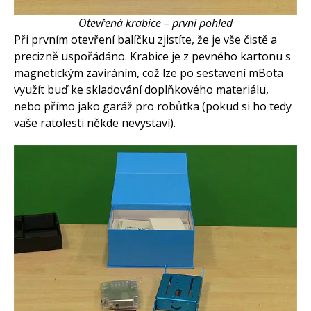
Otevřená krabice – první pohled
Při prvním otevření balíčku zjistíte, že je vše čistě a
precizně uspořádáno. Krabice je z pevného kartonu s
magnetickým zavíráním, což lze po sestavení mBota
využít buď ke skladování doplňkového materiálu,
nebo přímo jako garáž pro robůtka (pokud si ho tedy
vaše ratolesti někde nevystaví).