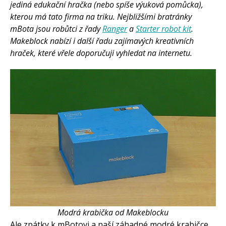
jediná edukační hračka (nebo spíše výuková pomůcka),
kterou má tato firma na triku. Nejbližšími bratránky
mBota jsou robůtci z řady
Ranger
a
Starter robot kit
.
Makeblock nabízí i další řadu zajímavých kreativních
hraček, které vřele doporučuji vyhledat na internetu.
Modrá krabička od Makeblocku
Ale zpátky k mBotovi a naší záhadné modré krabičce.