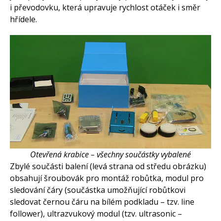
i převodovku, která upravuje rychlost otáček i směr
hřídele.
Otevřená krabice – všechny součástky vybalené
Zbylé součásti balení (levá strana od středu obrázku)
obsahují šroubovák pro montáž robůtka, modul pro
sledování čáry (součástka umožňující robůtkovi
sledovat černou čáru na bílém podkladu – tzv. line
follower), ultrazvukový modul (tzv. ultrasonic –