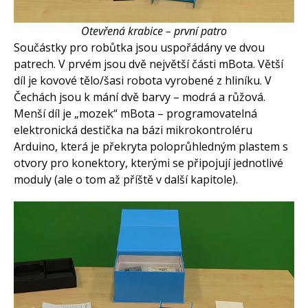
Otevřená krabice – první patro
Součástky pro robůtka jsou uspořádány ve dvou
patrech. V prvém jsou dvě největší části mBota. Větší
díl je kovové tělo/šasi robota vyrobené z hliníku. V
Čechách jsou k mání dvě barvy – modrá a růžová.
Menší díl je „mozek“ mBota – programovatelná
elektronická destička na bázi mikrokontroléru
Arduino, která je překryta poloprůhledným plastem s
otvory pro konektory, kterými se připojují jednotlivé
moduly (ale o tom až příště v další kapitole).