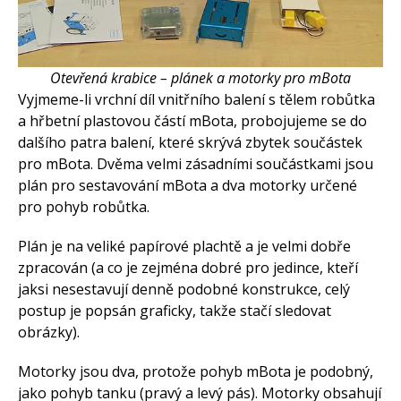
Otevřená krabice – plánek a motorky pro mBota
Vyjmeme-li vrchní díl vnitřního balení s tělem robůtka
a hřbetní plastovou částí mBota, probojujeme se do
dalšího patra balení, které skrývá zbytek součástek
pro mBota. Dvěma velmi zásadními součástkami jsou
plán pro sestavování mBota a dva motorky určené
pro pohyb robůtka.
Plán je na veliké papírové plachtě a je velmi dobře
zpracován (a co je zejména dobré pro jedince, kteří
jaksi nesestavují denně podobné konstrukce, celý
postup je popsán graficky, takže stačí sledovat
obrázky).
Motorky jsou dva, protože pohyb mBota je podobný,
jako pohyb tanku (pravý a levý pás). Motorky obsahují