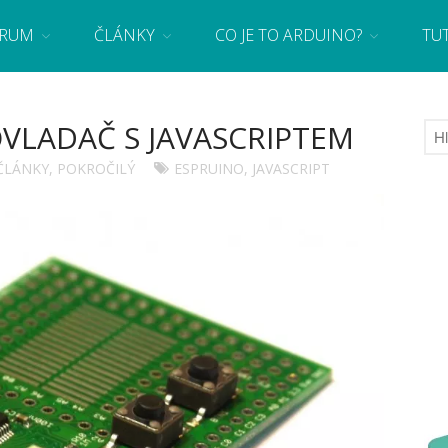
RUM
ČLÁNKY
CO JE TO ARDUINO?
TU
 se základy programování a elektroniky zábavnou formou! Arduino a microbit projekty
VLADAČ S JAVASCRIPTEM
ČLÁNKY
,
POKROČILÝ
ESPRUINO
,
JAVASCRIPT