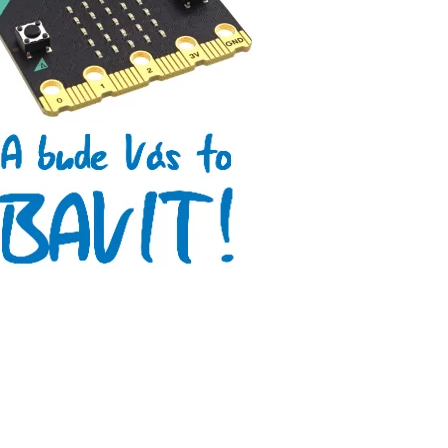
Arduino roboti
Tinylab
Makeblock
Micro:bit
Videa
Koupit