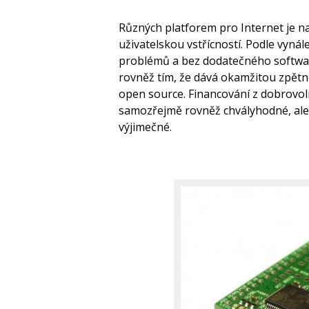
Různých platforem pro Internet je na 
uživatelskou vstřícností. Podle vyná
problémů a bez dodatečného softwar
rovněž tím, že dává okamžitou zpětno
open source. Financování z dobrovoln
samozřejmě rovněž chvályhodné, ale 
výjimečné.