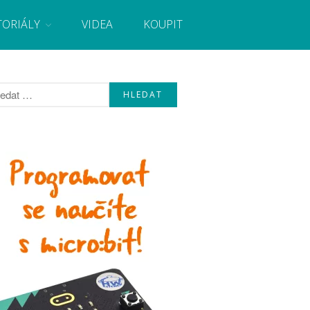
TORIÁLY
VIDEA
KOUPIT
, návody, novinky i tutoriály pro začátečníky i pro
Úvod
Fórum
Staré fórum
Články
Často kladené dotazy
O programování obecně
Vaše projekty
Co je to Arduino?
Začínáme s Arduinem
Arduino Software
Tutoriály
Arduino projekty
Arduino s Massimem Banzim
Arduino se Zbyškem Vodou
Arduino v příkladech