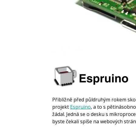
Přibližně před půldruhým rokem sko
projekt
Espruino
, a to s pětinásobn
žádal. Jedná se o desku s mikroproces
byste čekali spíše na webových strán