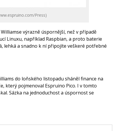
/www.espruino.com/Press)
 Williamse výrazně úspornější, než v případě
bucí Linuxu, například Raspbian, a proto baterie
á, lehká a snadno k ní připojíte veškeré potřebné
liams do loňského listopadu sháněl finance na
e, který pojmenoval Espruino Pico. I v tomto
kal. Sázka na jednoduchost a úspornost se