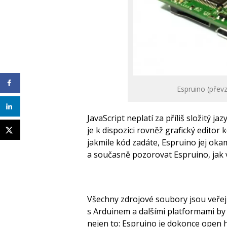
Espruino (přev
JavaScript neplatí za příliš složitý 
je k dispozici rovněž grafický editor 
jakmile kód zadáte, Espruino jej ok
a současně pozorovat Espruino, jak 
Všechny zdrojové soubory jsou veřejn
s Arduinem a dalšími platformami b
nejen to: Espruino je dokonce open 