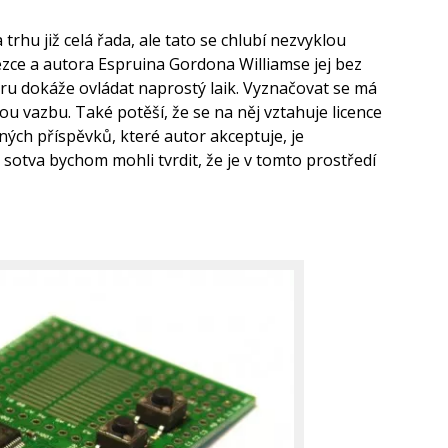
trhu již celá řada, ale tato se chlubí nezvyklou
lezce a autora Espruina Gordona Williamse jej bez
u dokáže ovládat naprostý laik. Vyznačovat se má
u vazbu. Také potěší, že se na něj vztahuje licence
ých příspěvků, které autor akceptuje, je
sotva bychom mohli tvrdit, že je v tomto prostředí