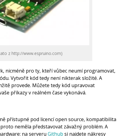
zato z http://www.espruino.com)
jazyk, nicméně pro ty, kteří vůbec neumí programovat,
kódu. Vytvořit kód tedy není nikterak složité. A
amžitě provede. Můžete tedy kód upravovat
vaše příkazy v reálném čase vykonává.
ě přístupné pod licencí open source, kompatibilita
y proto neměla představovat závažný problém. A
hardware: na serveru
Github
si najdete nákresy