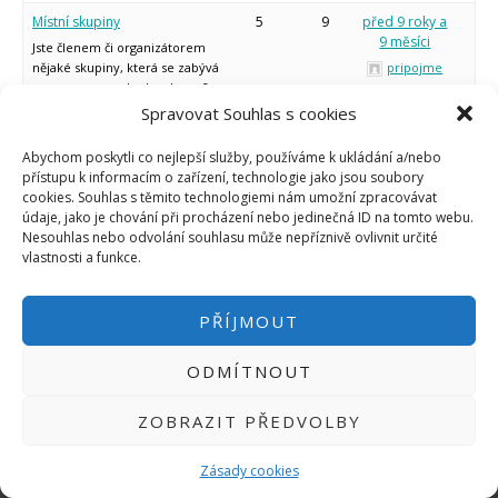
Micro:bit
Místní skupiny
5
9
před 9 roky a
Videa
9 měsíci
Jste členem či organizátorem
Koupit
nějaké skupiny, která se zabývá
pripojme
open source nebo hardware?
Dejte možnost i ostatním
Spravovat Souhlas s cookies
účastnit se vašich aktivit.
Abychom poskytli co nejlepší služby, používáme k ukládání a/nebo
přístupu k informacím o zařízení, technologie jako jsou soubory
cookies. Souhlas s těmito technologiemi nám umožní zpracovávat
údaje, jako je chování při procházení nebo jedinečná ID na tomto webu.
Nesouhlas nebo odvolání souhlasu může nepříznivě ovlivnit určité
vlastnosti a funkce.
PŘÍJMOUT
PŘIHLÁSIT SE
|
INFO@HWKITCHEN.CZ
ODMÍTNOUT
BASTLÍRNU PROVOZUJE E-SHOP
HWKITCHEN.CZ
2014-2026
ZOBRAZIT PŘEDVOLBY
Zásady cookies