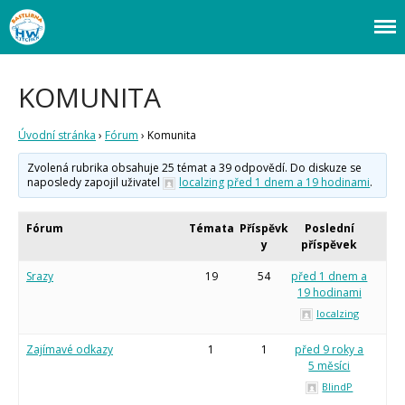
Webový magazín o bastlení a tvoření. Naučte se základy programování a
Bastlírna HWKITCHEN
elektroniky zábavnou formou! Arduino a microbit projekty, návody,
Úvod
novinky i tutoriály pro začátečníky i pro pokročilé!
Fórum
KOMUNITA
Staré fórum
Úvodní stránka
›
Fórum
›
Komunita
Články
Často kladené dotazy
Zvolená rubrika obsahuje 25 témat a 39 odpovědí. Do diskuze se
O programování obecně
naposledy zapojil uživatel
localzing
před 1 dnem a 19 hodinami
.
Vaše projekty
Co je to Arduino?
Fórum
Témata
Příspěvk
Poslední
Začínáme s Arduinem
y
příspěvek
Arduino Software
Srazy
19
54
před 1 dnem a
Tutoriály
19 hodinami
Arduino projekty
localzing
Arduino s Massimem Banzim
Arduino se Zbyškem Vodou
Zajímavé odkazy
1
1
před 9 roky a
Arduino v příkladech
5 měsíci
Arduino roboti
Tinylab
BlindP
Makeblock