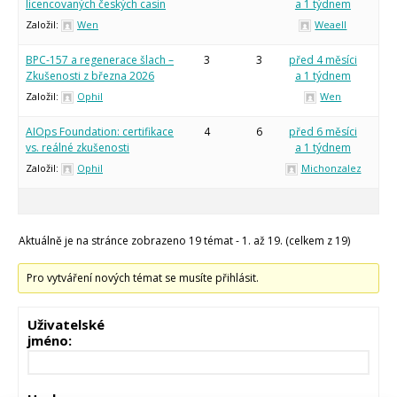
licencovaných českých casin
a 1 týdnem
Založil:
Wen
Weaell
BPC-157 a regenerace šlach –
3
3
před 4 měsíci
Zkušenosti z března 2026
a 1 týdnem
Založil:
Ophil
Wen
AIOps Foundation: certifikace
4
6
před 6 měsíci
vs. reálné zkušenosti
a 1 týdnem
Založil:
Ophil
Michonzalez
Aktuálně je na stránce zobrazeno 19 témat - 1. až 19. (celkem z 19)
Pro vytváření nových témat se musíte přihlásit.
Uživatelské
jméno: