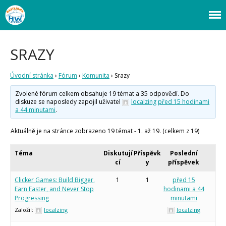
Webový magazín o bastlení a tvoření. Naučte se základy programování a
Bastlírna HWKITCHEN
elektroniky zábavnou formou! Arduino a microbit projekty, návody,
novinky i tutoriály pro začátečníky i pro pokročilé!
SRAZY
Úvod
Fórum
Úvodní stránka
›
Fórum
›
Komunita
›
Srazy
Staré fórum
Zvolené fórum celkem obsahuje 19 témat a 35 odpovědí. Do
Články
diskuze se naposledy zapojil uživatel
localzing
před 15 hodinami
a 44 minutami
.
Často kladené dotazy
O programování obecně
Vaše projekty
Aktuálně je na stránce zobrazeno 19 témat - 1. až 19. (celkem z 19)
Co je to Arduino?
Téma
Diskutují
Příspěvk
Poslední
Začínáme s Arduinem
cí
y
příspěvek
Arduino Software
Tutoriály
Clicker Games: Build Bigger,
1
1
před 15
Earn Faster, and Never Stop
hodinami a 44
Arduino projekty
Progressing
minutami
Arduino s Massimem Banzim
Založil:
localzing
localzing
Arduino se Zbyškem Vodou
Arduino v příkladech