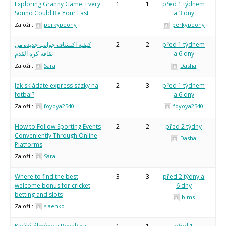
Arduino roboti
Exploring Granny Game: Every
1
1
před 1 týdnem
Tinylab
Sound Could Be Your Last
a 3 dny
Makeblock
Založil:
perkypeony
perkypeony
Micro:bit
Videa
كيفية اكتشاف جوانب جديدة من
2
2
před 1 týdnem
Koupit
ثقافة كرة القدم
a 6 dny
Založil:
Sara
Dasha
Jak skládáte express sázky na
2
3
před 1 týdnem
fotbal?
a 6 dny
Založil:
foyoya2540
foyoya2540
How to Follow Sporting Events
2
2
před 2 týdny
Conveniently Through Online
Dasha
Platforms
Založil:
Sara
Where to find the best
3
3
před 2 týdny a
welcome bonus for cricket
6 dny
betting and slots
bims
Založil:
siaenko