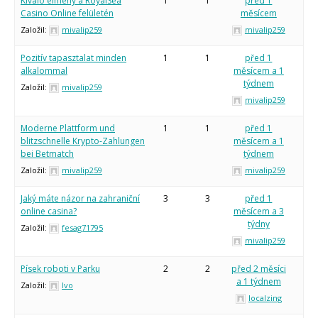
Kiváló élmény a RoyalSea
1
1
před 1
Casino Online felületén
měsícem
Založil:
mivalip259
mivalip259
Pozitív tapasztalat minden
1
1
před 1
alkalommal
měsícem a 1
týdnem
Založil:
mivalip259
mivalip259
Moderne Plattform und
1
1
před 1
blitzschnelle Krypto-Zahlungen
měsícem a 1
bei Betmatch
týdnem
Založil:
mivalip259
mivalip259
Jaký máte názor na zahraniční
3
3
před 1
online casina?
měsícem a 3
týdny
Založil:
fesag71795
mivalip259
Písek roboti v Parku
2
2
před 2 měsíci
a 1 týdnem
Založil:
Ivo
localzing