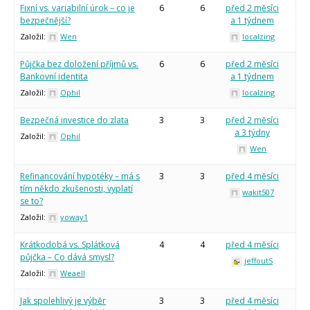
Fixní vs. variabilní úrok – co je
6
6
před 2 měsíci
bezpečnější?
a 1 týdnem
Založil:
Wen
localzing
Půjčka bez doložení příjmů vs.
6
6
před 2 měsíci
Bankovní identita
a 1 týdnem
Založil:
Ophil
localzing
Bezpečná investice do zlata
3
3
před 2 měsíci
a 3 týdny
Založil:
Ophil
Wen
Refinancování hypotéky – má s
3
3
před 4 měsíci
tím někdo zkušenosti, vyplatí
wakit507
se to?
Založil:
yoway1
Krátkodobá vs. Splátková
4
4
před 4 měsíci
půjčka – Co dává smysl?
jeffoutS
Založil:
Weaell
Jak spolehlivý je výběr
3
3
před 4 měsíci