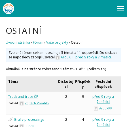
Webový magazín o bastlení a tvoření. Naučte se základy programování a
Bastlírna HWKITCHEN
elektroniky zábavnou formou! Arduino a microbit projekty, návody,
novinky i tutoriály pro začátečníky i pro pokročilé!
Úvod
OSTATNÍ
Fórum
Staré fórum
Úvodní stránka
›
Fórum
›
Vaše projekty
›
Ostatní
Články
Zvolené fórum celkem obsahuje 5 témat a 11 odpovědí. Do diskuze
Často kladené dotazy
se naposledy zapojil uživatel
ArduXPP
před 9 roky a 7 měsíci
.
O programování obecně
Vaše projekty
Aktuálně je na stránce zobrazeno 5 témat - 1. až 5. (celkem z 5)
Co je to Arduino?
Začínáme s Arduinem
Téma
Diskutují
Příspěvk
Poslední
Arduino Software
cí
y
příspěvek
Tutoriály
Track and trace ČP
2
9
před 9 roky a
Arduino projekty
7 měsíci
Založil:
Vojtěch Vosáhlo
Arduino s Massimem Banzim
ArduXPP
Arduino se Zbyškem Vodou
Arduino v příkladech
Arduino roboti
Graf v processingu
2
4
před 9 roky a
Tinylab
7 měsíci
Založil:
BlindP