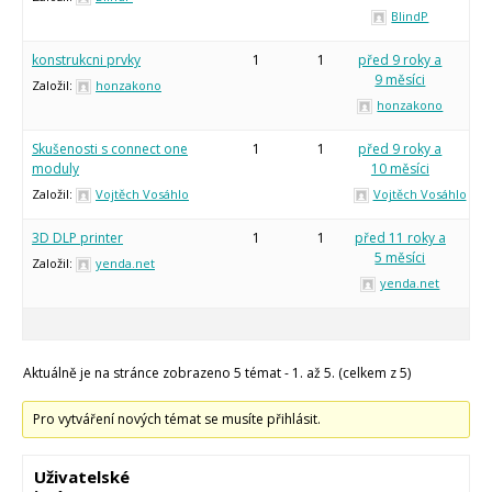
Makeblock
BlindP
Micro:bit
Videa
konstrukcni prvky
1
1
před 9 roky a
Koupit
9 měsíci
Založil:
honzakono
honzakono
Skušenosti s connect one
1
1
před 9 roky a
moduly
10 měsíci
Založil:
Vojtěch Vosáhlo
Vojtěch Vosáhlo
3D DLP printer
1
1
před 11 roky a
5 měsíci
Založil:
yenda.net
yenda.net
Aktuálně je na stránce zobrazeno 5 témat - 1. až 5. (celkem z 5)
Pro vytváření nových témat se musíte přihlásit.
Uživatelské