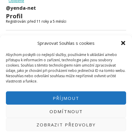
Oblíbené
Micro:bit
@yenda-net
Videa
Profil
Koupit
Registrován: před 11 roky a 5 měsíci
Fóra
Spravovat Souhlas s cookies
Poslední aktivita: před 11 roky a 5 měsíci
Abychom poskytli co nejlepší služby, používáme k ukládání a/nebo
Vytvořeno témat: 0
přístupu k informacím o zařízení, technologie jako jsou soubory
cookies. Souhlas s těmito technologiemi nám umožní zpracovávat
Vytvořeno odpovědí: 0
údaje, jako je chování při procházení nebo jedinečná ID na tomto webu.
Nesouhlas nebo odvolání souhlasu může nepříznivě ovlivnit určité
Uživatelská úroveň ve fóru: Účastník
vlastnosti a funkce.
PŘÍJMOUT
ODMÍTNOUT
PŘIHLÁSIT SE
|
INFO@HWKITCHEN.CZ
ZOBRAZIT PŘEDVOLBY
BASTLÍRNU PROVOZUJE E-SHOP