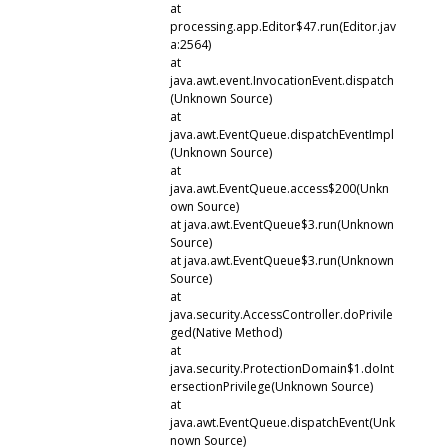
at
processing.app.Editor$47.run(Editor.jav
a:2564)
at
java.awt.event.InvocationEvent.dispatch
(Unknown Source)
at
java.awt.EventQueue.dispatchEventImpl
(Unknown Source)
at
java.awt.EventQueue.access$200(Unkn
own Source)
at java.awt.EventQueue$3.run(Unknown
Source)
at java.awt.EventQueue$3.run(Unknown
Source)
at
java.security.AccessController.doPrivile
ged(Native Method)
at
java.security.ProtectionDomain$1.doInt
ersectionPrivilege(Unknown Source)
at
java.awt.EventQueue.dispatchEvent(Unk
nown Source)