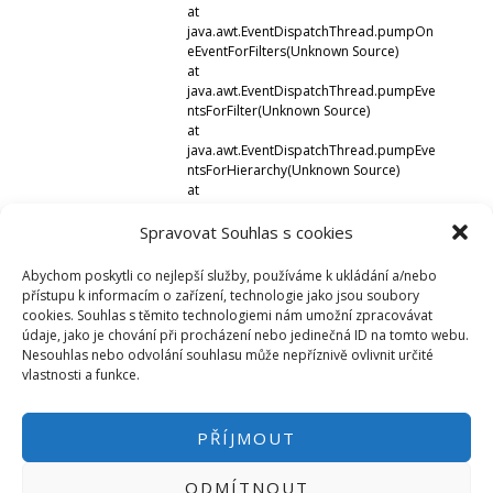
at
java.awt.EventDispatchThread.pumpOn
eEventForFilters(Unknown Source)
at
java.awt.EventDispatchThread.pumpEve
ntsForFilter(Unknown Source)
at
java.awt.EventDispatchThread.pumpEve
ntsForHierarchy(Unknown Source)
at
java.awt.EventDispatchThread.pumpEve
nts(Unknown Source)
Spravovat Souhlas s cookies
at
java.awt.EventDispatchThread.pumpEve
Abychom poskytli co nejlepší služby, používáme k ukládání a/nebo
nts(Unknown Source)
přístupu k informacím o zařízení, technologie jako jsou soubory
at
cookies. Souhlas s těmito technologiemi nám umožní zpracovávat
java.awt.EventDispatchThread.run(Unkn
údaje, jako je chování při procházení nebo jedinečná ID na tomto webu.
own Source)
Nesouhlas nebo odvolání souhlasu může nepříznivě ovlivnit určité
vlastnosti a funkce.
PŘÍJMOUT
ODMÍTNOUT