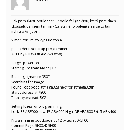
Tak jsem zkusil optiloader – hodilo fail (na čipu, který jsem dnes
zkoušel), dal jsem tam jiný (ze stejného balení) a asi se to tam
nahrálo 😀 (jupííí).
V monitoru mi to vypsalo tohle:
ptiLoader Bootstrap programmer.
2011 by Bill Westfield (WestfW)
Target power on! …
Starting Program Mode [OK]
Reading signature:950F
Searching for image…
Found „optiboot_atmega328.hex“ for atmega328P
Start address at 7E00
Total bytes read: 502
Setting fuses for programming
Lock: 3F ABE000 Low: FF ABA000 High: DE ABA800 Ext: 5 ABA400
Programming bootloader: 512 bytes at 0x3F00
Commit Page: 3F00:4C3F00