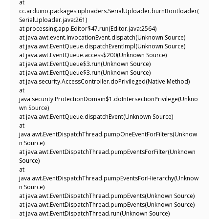
at
cc.arduino.packages.uploaders.SerialUploader.burnBootloader(
SerialUploader.java:261)
at processing.app.Editor$47.run(Editor.java:2564)
at java.awt.event.InvocationEvent.dispatch(Unknown Source)
at java.awt.EventQueue.dispatchEventImpl(Unknown Source)
at java.awt.EventQueue.access$200(Unknown Source)
at java.awt.EventQueue$3.run(Unknown Source)
at java.awt.EventQueue$3.run(Unknown Source)
at java.security.AccessController.doPrivileged(Native Method)
at
java.security.ProtectionDomain$1.doIntersectionPrivilege(Unkno
wn Source)
at java.awt.EventQueue.dispatchEvent(Unknown Source)
at
java.awt.EventDispatchThread.pumpOneEventForFilters(Unknow
n Source)
at java.awt.EventDispatchThread.pumpEventsForFilter(Unknown
Source)
at
java.awt.EventDispatchThread.pumpEventsForHierarchy(Unknow
n Source)
at java.awt.EventDispatchThread.pumpEvents(Unknown Source)
at java.awt.EventDispatchThread.pumpEvents(Unknown Source)
at java.awt.EventDispatchThread.run(Unknown Source)