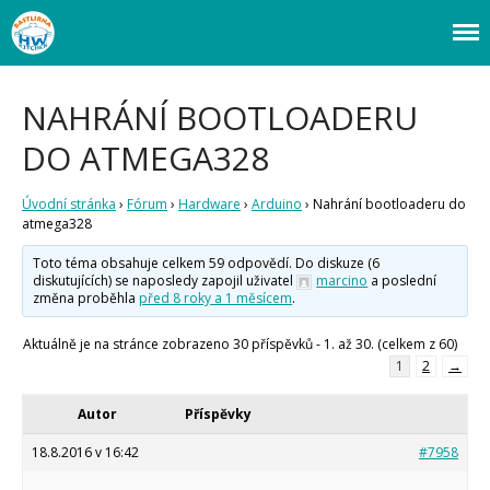
Webový magazín o bastlení a tvoření. Naučte se základy programování a
Bastlírna HWKITCHEN
elektroniky zábavnou formou! Arduino a microbit projekty, návody,
novinky i tutoriály pro začátečníky i pro pokročilé!
NAHRÁNÍ BOOTLOADERU
DO ATMEGA328
Úvodní stránka
›
Fórum
›
Hardware
›
Arduino
›
Nahrání bootloaderu do
atmega328
Toto téma obsahuje celkem 59 odpovědí. Do diskuze (6
diskutujících) se naposledy zapojil uživatel
marcino
a poslední
změna proběhla
před 8 roky a 1 měsícem
.
Úvod
Aktuálně je na stránce zobrazeno 30 příspěvků - 1. až 30. (celkem z 60)
1
2
→
Fórum
Staré fórum
Autor
Příspěvky
Články
18.8.2016 v 16:42
#7958
Často kladené dotazy
O programování obecně