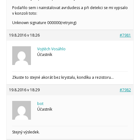
Podařilo sem i nainstalovat avrdudess a při detekci se mi vypsalo
v konzoli toto:
Unknown signature 000000(retrying)
19.8.2016 v 18:26
#7981
Vojtěch Vosáhlo
Účastník
Zkuste to stejné akorát bez krystalu, kondíku a rezistoru…
19.8.2016 v 18:29
#7982
bot
Účastník
Stejný výsledek.