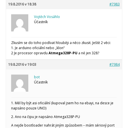
19.8.2016 v 18:38
#7983
Vojtěch Vosáhlo
Účastník
Zkusím se do toho podívat hlouběji a něco zkusit. Ještě 2 věci:
1. Je arduino oficiální nebo „klon“
2 Je procesor opravdu
Atmega328P-PU
a né jen 328?
19.8.2016 v 19:03
#7984
bot
Účastník
1. Měl by být asi oficiální (kupoval jsem ho na ebayi, na desce je
napsáno pouze UNO)
2. Ano na čipu je napsáno Atmega328P-PU
A nejde bootloader nahrát jiným způsobem – mám sériový port