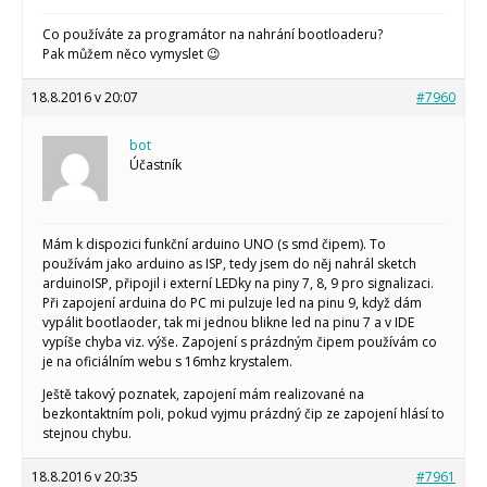
Co používáte za programátor na nahrání bootloaderu?
Pak můžem něco vymyslet 😉
18.8.2016 v 20:07
#7960
bot
Účastník
Mám k dispozici funkční arduino UNO (s smd čipem). To
používám jako arduino as ISP, tedy jsem do něj nahrál sketch
arduinoISP, připojil i externí LEDky na piny 7, 8, 9 pro signalizaci.
Při zapojení arduina do PC mi pulzuje led na pinu 9, když dám
vypálit bootlaoder, tak mi jednou blikne led na pinu 7 a v IDE
vypíše chyba viz. výše. Zapojení s prázdným čipem používám co
je na oficiálním webu s 16mhz krystalem.
Ještě takový poznatek, zapojení mám realizované na
bezkontaktním poli, pokud vyjmu prázdný čip ze zapojení hlásí to
stejnou chybu.
18.8.2016 v 20:35
#7961