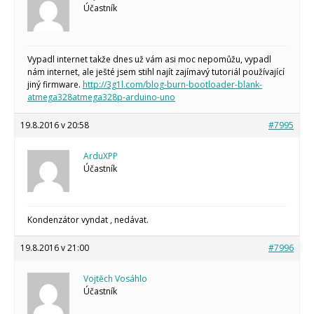
Účastník
Vypadl internet takže dnes už vám asi moc nepomůžu, vypadl
nám internet, ale ješté jsem stihl najít zajímavý tutoriál používající
jiný firmware.
http://3g1l.com/blog-burn-bootloader-blank-
atmega328atmega328p-arduino-uno
19.8.2016 v 20:58
#7995
ArduXPP
Účastník
Kondenzátor vyndat , nedávat.
19.8.2016 v 21:00
#7996
Vojtěch Vosáhlo
Účastník