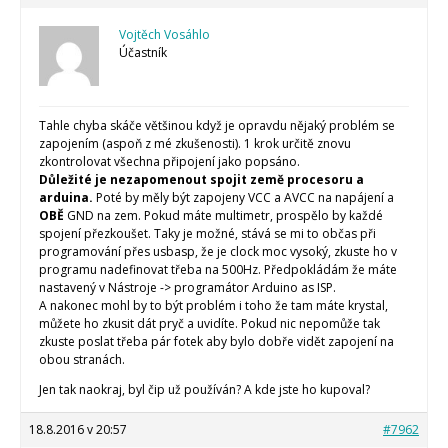
Vojtěch Vosáhlo
Účastník
Tahle chyba skáče většinou když je opravdu nějaký problém se
zapojením (aspoň z mé zkušenosti). 1 krok určitě znovu
zkontrolovat všechna připojení jako popsáno.
Důležité je nezapomenout spojit země procesoru a
arduina.
Poté by měly být zapojeny VCC a AVCC na napájení a
OBĚ
GND na zem. Pokud máte multimetr, prospělo by každé
spojení přezkoušet. Taky je možné, stává se mi to občas při
programování přes usbasp, že je clock moc vysoký, zkuste ho v
programu nadefinovat třeba na 500Hz. Předpokládám že máte
nastavený v Nástroje -> programátor Arduino as ISP.
A nakonec mohl by to být problém i toho že tam máte krystal,
můžete ho zkusit dát pryč a uvidíte. Pokud nic nepomůže tak
zkuste poslat třeba pár fotek aby bylo dobře vidět zapojení na
obou stranách.
Jen tak naokraj, byl čip už používán? A kde jste ho kupoval?
18.8.2016 v 20:57
#7962