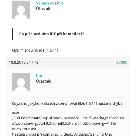
Vojtěch Vosáhlo
Účastník
Co píše arduino IDE při kompilaci?
Myslím arduino ide (1.6.11)
19.8.2016 v 17:43
#7980
bot
Účastník
Když chci jakýkoliv sketch zkompilovat (IDE 1.6.11) nastane chyba:
exec:
„C:\\Users\\matej\\AppData\\Local\\Arduino15\\packages\\arduin
o\\tools\\avr-gcc\\4.9.2-atmel3.5.3-arduino2/bin/avr-g++“: file
does not exist
Nastala chyba při kompilaci u desky Arduino/Genuino Uno.