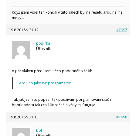
Když jsem viděl ten kondík v tutoriálech byl na resetu arduina, né
megy…
19.8.2016 v 21:12
#7997
posjirka
Účastník
o pár vláken před jsem něco podobného řešil:
Arduino jako ISP programator
Tak jak jsem to popsal, tak používám porgramování čipů i
bootloaderu tak cca 10x ročně a vždy mi funguje.
19.8.2016 v 21:13
#7998
bot
Účastník