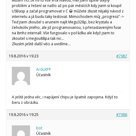
Musím říct že mi to vše vrtá hlavou, měl jsem ůplně stejný
problém a řešení se našlo až po pár měsících kdy jsem si koupil
USBasp a začal programovat v C 😀 můžete zkusit nějaký návod z
internetu a já budu taky testovat. Mimochodem můj „progress“ ->
Teď jsem zkoušel s aruinem najít Megu328p, bez krystalu a
čehokoliv jiného, ale již programovanou, s přenastavenými fuse
na 8mhz internall. Vše fungovalo v pořádku ale když jsem to
zkoušel s megou88pa tak nic…
Zkusím ještě další věci a uvidíme…
19.8.2016 v 19:23
#7987
ArduXPP
Účastník
A ještě jedna věc, i napájení chipu je špatně zapojena. Když to
beru z obrázku.
19.8.2016 v 19:25
#7988
bot
Účastník