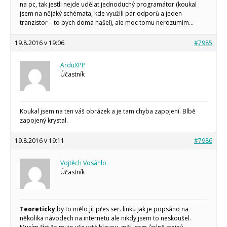
na pc, tak jestli nejde udělat jednoduchý programátor (koukal
jsem na nějaký schémata, kde využili pár odporů a jeden
tranzistor – to bych doma našel), ale moc tomu nerozumím…
19.8.2016 v 19:06
#7985
ArduXPP
Účastník
Koukal jsem na ten váš obrázek a je tam chyba zapojení. Blbě
zapojený krystal.
19.8.2016 v 19:11
#7986
Vojtěch Vosáhlo
Účastník
Teoreticky
by to mělo jít přes ser. linku jak je popsáno na
několika návodech na internetu ale nikdy jsem to neskoušel.