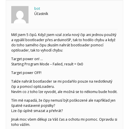
bot
Účastník
Měl jsem 5 čipů. Když jsem vzal zcela nový čip ani jednou použitý
a vypálil bootloader přes arduinoISP, tak to hodilo chybu a když
do toho samého čipu zkusím nahrát bootloader pomocí
optiloader, tak to vyhodí chybu:
Target power on! …
Starting Program Mode – Failed, result = 0x0
Target power OFF!
Takže nahrát bootlaoder se mi podařilo pouze na nedotknutý
čip a pomocí optiLoaderu.
Nevím co z toho lze vyvodit, ale možná se to někomu bude hodit.
Tím mě napadá, že čipy nemusí být poškozené ale například jen
špatně nastavené pojistky?
Lze čip úplně smazat a přehrát?
Jinak moc všem děkuji za Váš čas a ochotu mi pomoc. Opravdu si
toho vážím.