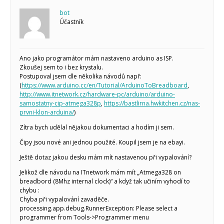
bot
Účastník
Ano jako programátor mám nastaveno arduino as ISP.
Zkoušej sem to i bez krystalu.
Postupoval jsem dle několika návodů např:
(
https://www.arduino.cc/en/Tutorial/ArduinoToBreadboard
,
http://www.itnetwork.cz/hardware-pc/arduino/arduino-
samostatny-cip-atmega328p
,
https://bastlirna.hwkitchen.cz/nas-
prvni-klon-arduina/
)
Zítra bych udělal nějakou dokumentaci a hodím ji sem.
Čipy jsou nové ani jednou použité. Koupil jsem je na ebayi.
Ještě dotaz jakou desku mám mít nastavenou při vypalování?
Jelikož dle návodu na ITnetwork mám mít „Atmega328 on
breadbord (8Mhz internal clock)“ a když tak učiním vyhodí to
chybu :
Chyba při vypalování zavaděče.
processing.app.debug.RunnerException: Please select a
programmer from Tools->Programmer menu