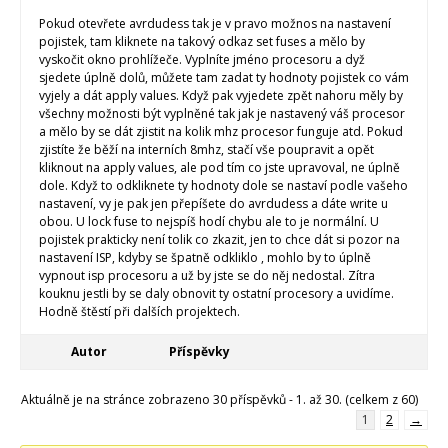
Pokud otevřete avrdudess tak je v pravo možnos na nastavení
pojistek, tam kliknete na takový odkaz set fuses a mělo by
vyskočit okno prohlížeče. Vyplníte jméno procesoru a dyž
sjedete úplně dolů, můžete tam zadat ty hodnoty pojistek co vám
vyjely a dát apply values. Když pak vyjedete zpět nahoru měly by
všechny možnosti být vyplněné tak jak je nastavený váš procesor
a mělo by se dát zjistit na kolik mhz procesor funguje atd. Pokud
zjistíte že běží na interních 8mhz, stačí vše poupravit a opět
kliknout na apply values, ale pod tím co jste upravoval, ne úplně
dole. Když to odkliknete ty hodnoty dole se nastaví podle vašeho
nastavení, vy je pak jen přepíšete do avrdudess a dáte write u
obou. U lock fuse to nejspíš hodí chybu ale to je normální. U
pojistek prakticky není tolik co zkazit, jen to chce dát si pozor na
nastavení ISP, kdyby se špatně odkliklo , mohlo by to úplně
vypnout isp procesoru a už by jste se do něj nedostal. Zítra
kouknu jestli by se daly obnovit ty ostatní procesory a uvidíme.
Hodně štěstí při dalších projektech.
Autor
Příspěvky
Aktuálně je na stránce zobrazeno 30 příspěvků - 1. až 30. (celkem z 60)
1
2
→