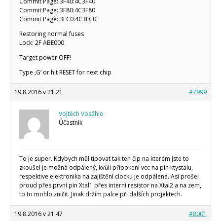
Commit Page: 3F40:4C3F40
Commit Page: 3F80:4C3F80
Commit Page: 3FC0:4C3FC0
Restoring normal fuses
Lock: 2F ABE000
Target power OFF!
Type ‚G‘ or hit RESET for next chip
19.8.2016 v 21:21
#7999
Vojtěch Vosáhlo
Účastník
To je super. Kdybych měl tipovat tak ten čip na kterém jste to
zkoušel je možná odpálený, kvůli připokení vcc na pin ktystalu,
respektive elektronika na zajištění clocku je odpálená. Asi prošel
proud přes první pin Xtal1 přes interní resistor na Xtal2 a na zem,
to to mohlo zničit. Jinak držím palce při dalších projektech.
19.8.2016 v 21:47
#8001