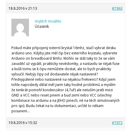
18.8.2016 v 21:13
#7963
Vojtěch Vosáhlo
Účastník
Pokud máte připojený externí krystal 16mhz, stačí vybrat desku
arduino uno. Kdyby jste měl čip bez externího krystalu, vyberete
Arduino on breadboard 8mhz. Mohlo se stát taky to že se vám
zavaděč už vypálil, prakticky nevědomky, a nastavilu se nějak fuse
a kvůli tomu se k čipu nemůžete dostat, ale to bych prakticky
vyloučil. Nebýy čipy od dodavatele nějak nastavené?
Předvypálené nebo nastavené na nějakou frekvenci? Když jsem
tohle naposledy dělal měl jsem taky hodně problémů a myslím
že tenkrát pomohl kondenzátor (4,7uF) ale netuším jestli mezi
GND a VCC nebo reset pinem a buď zemí nebo VCC (všechny
kombinace na arduinu a na JEHO pinech, né na těch simulovaných
pro spi). Budu čekat na tu dokumentaci, určitě to někam
posunem…
19.8.2016 v 15:32
#7973