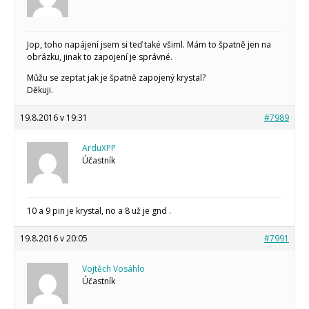
Jop, toho napájení jsem si teď také všiml. Mám to špatně jen na
obrázku, jinak to zapojení je správné.
Můžu se zeptat jak je špatně zapojený krystal?
Děkuji.
19.8.2016 v 19:31
#7989
ArduXPP
Účastník
10 a 9 pin je krystal, no a 8 už je gnd .
19.8.2016 v 20:05
#7991
Vojtěch Vosáhlo
Účastník