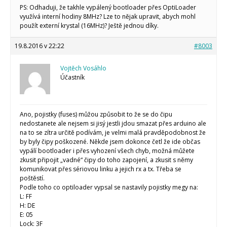
PS: Odhaduji, že takhle vypálený bootloader přes OptiLoader
využívá interní hodiny 8MHz? Lze to nějak upravit, abych mohl
použít externí krystal (16MHz)? Ještě jednou díky.
19.8.2016 v 22:22
#8003
Vojtěch Vosáhlo
Účastník
Ano, pojistky (fuses) můžou způsobit to že se do čipu
nedostanete ale nejsem si jisý jestli jdou smazat přes arduino ale
na to se zítra určitě podívám, je velmi malá pravděpodobnost že
by byly čipy poškozené. Někde jsem dokonce četl že ide občas
vypálí bootloader i přes vyhození všech chyb, možná můžete
zkusit připojit „vadné“ čipy do toho zapojení, a zkusit s němy
komunikovat přes sériovou linku a jejich rx a tx. Třeba se
poštěstí.
Podle toho co optiloader vypsal se nastavily pojistky megy na:
L: FF
H: DE
E: 05
Lock: 3F