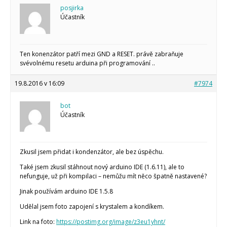
posjirka
Účastník
Ten konenzátor patří mezi GND a RESET. právě zabraňuje
svévolnému resetu arduina při programování ..
19.8.2016 v 16:09
#7974
bot
Účastník
Zkusil jsem přidat i kondenzátor, ale bez úspěchu.
Také jsem zkusil stáhnout nový arduino IDE (1.6.11), ale to
nefunguje, už při kompilaci – nemůžu mít něco špatně nastavené?
Jinak používám arduino IDE 1.5.8
Udělal jsem foto zapojení s krystalem a kondíkem.
Link na foto:
https://postimg.org/image/z3eu1yhnt/