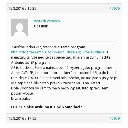
19.8.2016 v 16:39
#7976
Vojtěch Vosáhlo
Účastník
Zkusíme jednu věc, stáhněte si tento program
http://blog.zakkemble.co.uk/avrdudess-a-gui-for-avrdude/
a
nainstalujte. Vše nechte zapojené tak jak je a v arduinu nechte
Arduino as ISP program.
Až to bude stažené a nainstalované, vyberte jako programmer
Atmel AVR ISP, jako port, port na kterém arduino běží, a do baud
rate dejte 19200. Po nastavení toho všeho, pokud jste si jistý že je
vše zapojené, klikněte v pravo v záložce MCU na Detect.
Dole v konzoli by vám to mělo něco vypsat, tuto zprávu sem
potom vložte.
Držím palce
EDIT: Co píše arduino IDE při kompilaci?
19.8.2016 v 17:05
#7979