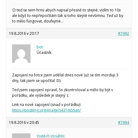
🙂 teď se sem hrnu abych napsal přesně to stejné, vidím to 10x
ale když to nepřepočítám tak si toho stejně nevšimnu. Teď už by
to mělo fungovat, doufejme…
19.8.2016 v 20:17
#7992
bot
Účastník
Zapojení na fotce jsem udělal dnes nové (už se tím morduji 3
dny, tak jsem se upočítal :D).
Teď jsem zapojení opravil, 5x zkontroloval a mělo by být v
pořádku, ale výsledek je stejný :(.
Link na nové zapojení (snad v pořádku):
https://postimg.org/image/s431m55an/
19.8.2016 v 20:45
#7994
Vojtěch Vosáhlo