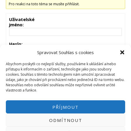
Pro reakci na toto téma se musíte přihlásit.
Uživatelské
jméno:
Heslo:
Spravovat Souhlas s cookies
Zůstat přihlášen
Abychom poskytli co nejlepší služby, používáme k ukládání a/nebo
přístupu k informacím o zařízení, technologie jako jsou soubory
cookies. Souhlas s těmito technologiemi nám umožní zpracovávat
PŘIHLÁSIT
údaje, jako je chování při procházení nebo jedinečná ID na tomto webu.
Nesouhlas nebo odvolání souhlasu může nepříznivě ovlivnit určité
vlastnosti a funkce.
PŘÍJMOUT
ODMÍTNOUT
PŘIHLÁSIT SE
|
INFO@HWKITCHEN.CZ