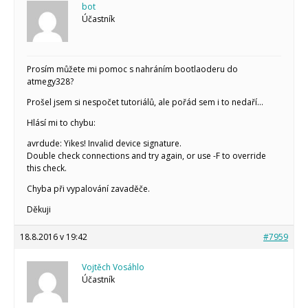
bot
Vaše projekty
Účastník
Co je to Arduino?
Začínáme s Arduinem
Arduino Software
Prosím můžete mi pomoc s nahráním bootlaoderu do
Tutoriály
atmegy328?
Arduino projekty
Prošel jsem si nespočet tutoriálů, ale pořád sem i to nedaří…
Arduino s Massimem Banzim
Arduino se Zbyškem Vodou
Hlásí mi to chybu:
Arduino v příkladech
Arduino roboti
avrdude: Yikes! Invalid device signature.
Tinylab
Double check connections and try again, or use -F to override
Makeblock
this check.
Micro:bit
Chyba při vypalování zavaděče.
Videa
Děkuji
Koupit
18.8.2016 v 19:42
#7959
Vojtěch Vosáhlo
Účastník