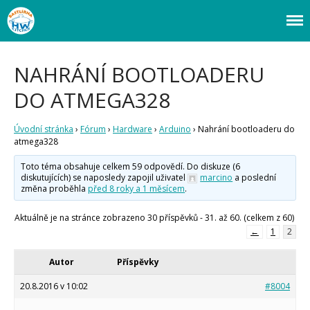
Webový magazín o bastlení a tvoření. Naučte se základy programování a
Bastlírna HWKITCHEN
elektroniky zábavnou formou! Arduino a microbit projekty, návody,
novinky i tutoriály pro začátečníky i pro pokročilé!
NAHRÁNÍ BOOTLOADERU
DO ATMEGA328
Úvodní stránka
›
Fórum
›
Hardware
›
Arduino
›
Nahrání bootloaderu do
atmega328
Toto téma obsahuje celkem 59 odpovědí. Do diskuze (6
diskutujících) se naposledy zapojil uživatel
marcino
a poslední
změna proběhla
před 8 roky a 1 měsícem
.
Aktuálně je na stránce zobrazeno 30 příspěvků - 31. až 60. (celkem z 60)
←
1
2
Autor
Příspěvky
Úvod
20.8.2016 v 10:02
#8004
Fórum