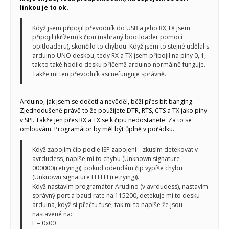
linkou je to ok.
Když jsem připojil převodník do USB a jeho RX,TX jsem
připojil (křížem) k čipu (nahraný bootloader pomocí
opitloaderu), skončilo to chybou. Když jsem to stejné udělal s
arduino UNO deskou, tedy RX a TX jsem připojil na piny 0, 1,
tak to také hodilo desku přičemž arduino normálně funguje.
Takže mi ten převodník asi nefunguje správně.
Arduino, jak jsem se dočetl a nevěděl, běží přes bit banging.
Zjednodušeně právě to že použijete DTR, RTS, CTS a TX jako piny
v SPI. Takže jen přes RX a TX se k čipu nedostanete. Za to se
omlouvám. Programátor by měl být ůplně v pořádku.
Když zapojím čip podle ISP zapojení – zkusím detekovat v
avrdudess, napíše mi to chybu (Unknown signature
000000(retrying)), pokud odendám čip vypíše chybu
(Unknown signature FFFFFF(retrying)).
Když nastavím programátor Arudino (v avrdudess), nastavím
správný port a baud rate na 115200, detekuje mi to desku
arduina, když si přečtu fuse, tak mi to napíše že jsou
nastavené na:
L = 0x00