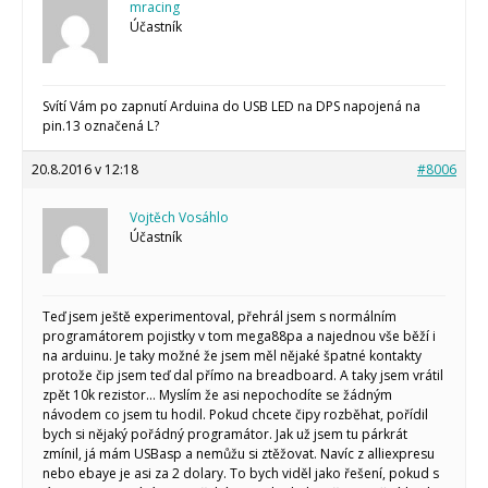
mracing
Účastník
Svítí Vám po zapnutí Arduina do USB LED na DPS napojená na
pin.13 označená L?
20.8.2016 v 12:18
#8006
Vojtěch Vosáhlo
Účastník
Teď jsem ještě experimentoval, přehrál jsem s normálním
programátorem pojistky v tom mega88pa a najednou vše běží i
na arduinu. Je taky možné že jsem měl nějaké špatné kontakty
protože čip jsem teď dal přímo na breadboard. A taky jsem vrátil
zpět 10k rezistor… Myslím že asi nepochodíte se žádným
návodem co jsem tu hodil. Pokud chcete čipy rozběhat, pořídil
bych si nějaký pořádný programátor. Jak už jsem tu párkrát
zmínil, já mám USBasp a nemůžu si ztěžovat. Navíc z alliexpresu
nebo ebaye je asi za 2 dolary. To bych viděl jako řešení, pokud s