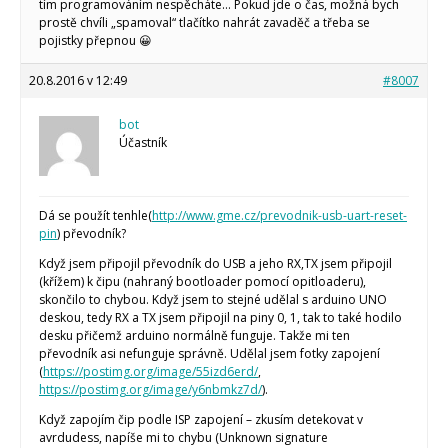
tím programováním nespěcháte… Pokud jde o čas, možná bych
prostě chvíli „spamoval“ tlačítko nahrát zavaděč a třeba se
pojistky přepnou 😀
20.8.2016 v 12:49
#8007
bot
Účastník
Dá se použít tenhle(
http://www.gme.cz/prevodnik-usb-uart-reset-
pin
) převodník?
Když jsem připojil převodník do USB a jeho RX,TX jsem připojil
(křížem) k čipu (nahraný bootloader pomocí opitloaderu),
skončilo to chybou. Když jsem to stejné udělal s arduino UNO
deskou, tedy RX a TX jsem připojil na piny 0, 1, tak to také hodilo
desku přičemž arduino normálně funguje. Takže mi ten
převodník asi nefunguje správně. Udělal jsem fotky zapojení
(
https://postimg.org/image/55izd6erd/
,
https://postimg.org/image/y6nbmkz7d/
).
Když zapojím čip podle ISP zapojení – zkusím detekovat v
avrdudess, napíše mi to chybu (Unknown signature