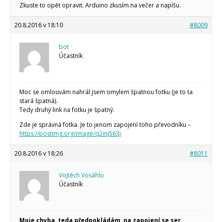
Zkuste to opět opravit. Arduino zkusím na večer a napíšu.
20.8.2016 v 18:10
#8009
bot
Účastník
Moc se omlouvám nahrál jsem omylem špatnou fotku (je to ta
stará špatná).
Tedy druhý link na fotku je špatný.
Zde je správná fotka. Je to jenom zapojení toho převodníku –
https://postimg.org/image/q2inj563j
20.8.2016 v 18:26
#8011
Vojtěch Vosáhlo
Účastník
Moje chyba, teda předpokládám, na zapojení se ser.