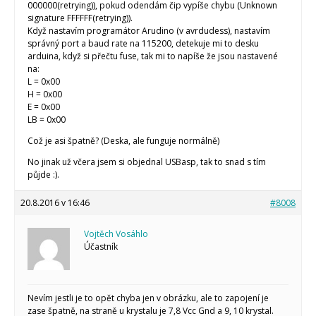
000000(retrying)), pokud odendám čip vypíše chybu (Unknown
signature FFFFFF(retrying)).
Když nastavím programátor Arudino (v avrdudess), nastavím
správný port a baud rate na 115200, detekuje mi to desku
arduina, když si přečtu fuse, tak mi to napíše že jsou nastavené
na:
L = 0x00
H = 0x00
E = 0x00
LB = 0x00
Což je asi špatně? (Deska, ale funguje normálně)
No jinak už včera jsem si objednal USBasp, tak to snad s tím
půjde :).
20.8.2016 v 16:46
#8008
Vojtěch Vosáhlo
Účastník
Nevím jestli je to opět chyba jen v obrázku, ale to zapojení je
zase špatně, na straně u krystalu je 7,8 Vcc Gnd a 9, 10 krystal.