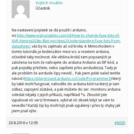
Vojtěch Vosáhlo
Staré fórum
Účastník
Články
Často kladené dotazy
O programování obecně
Na nastavení pojistek se dá použít i arduino,
Vaše projekty
viz.
http://www.instructables.com/id/How-to-change-fuse-bits-of-
Co je to Arduino?
AVR-Atmega328p-8bit-mic/step2/Understanding-Fuse-bits-from-
datasheet/
, vás by to zajímalo až od kroku 4. Mimochodem v
Začínáme s Arduinem
tomto tutoriálu je kndenzátor mezi vcc a resetem arduina,
Arduino Software
očividně taky možnost. Ale většina kroků tam popsaných je
Tutoriály
založena na tom že nahrajete do arduina Arduino as ISP kód, a
pak pojistky přečtete, nebo zapíšete přes avrdude(ss). Tady je
Arduino projekty
ale problém že avrdude čipy nevidí… Pak jsem ještě našel tenhle
Arduino s Massimem Banzim
Arduino se Zbyškem Vodou
návod (
https://playground.arduino.cc/Code/Programmer2
) který
Arduino v příkladech
by také mohl fungovat, nahodíte do arduina kód na který je tam
Arduino roboti
odkaz, zapojení zůstává, a pak můžete do ser. monitoru arduina
Tinylab
odeslat nějaký z jejich příkazů, například *u. Zkoušel jste
Makeblock
vypalovat víc verzí firmware, vybírat víc desek když se vám to
Micro:bit
nevedlo? Každý čip by mohl být jinak vypálený i přes ty chyby jak
Videa
jsem psal výše.
Koupit
20.8.2016 v 12:05
#8005