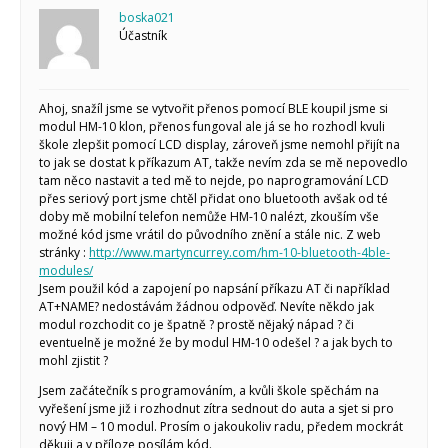
Makeblock
boska021
Micro:bit
Účastník
Videa
Koupit
Ahoj, snažíl jsme se vytvořit přenos pomocí BLE koupil jsme si
modul HM-10 klon, přenos fungoval ale já se ho rozhodl kvuli
škole zlepšit pomocí LCD display, zároveň jsme nemohl přijít na
to jak se dostat k příkazum AT, takže nevím zda se mě nepovedlo
tam něco nastavit a ted mě to nejde, po naprogramování LCD
přes seriový port jsme chtěl přidat ono bluetooth avšak od té
doby mě mobilní telefon nemůže HM-10 nalézt, zkouším vše
možné kód jsme vrátil do původního znění a stále nic. Z web
stránky :
http://www.martyncurrey.com/hm-10-bluetooth-4ble-
modules/
Jsem použil kód a zapojení po napsání příkazu AT či například
AT+NAME? nedostávám žádnou odpověď. Nevíte někdo jak
modul rozchodit co je špatně ? prostě nějaký nápad ? či
eventuelně je možné že by modul HM-10 odešel ? a jak bych to
mohl zjistit ?
Jsem začátečník s programováním, a kvůli škole spěchám na
vyřešení jsme již i rozhodnut zítra sednout do auta a sjet si pro
nový HM – 10 modul. Prosím o jakoukoliv radu, předem mockrát
děkuji a v příloze posílám kód.