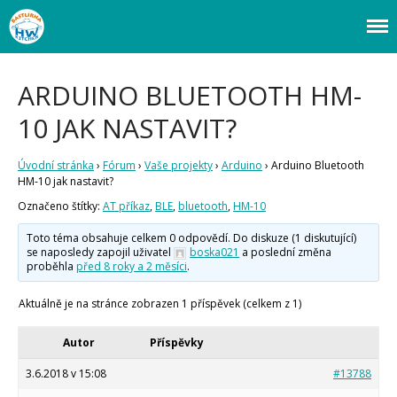
Webový magazín o bastlení a tvoření. Naučte se základy programování a
Bastlírna HWKITCHEN
elektroniky zábavnou formou! Arduino a microbit projekty, návody,
novinky i tutoriály pro začátečníky i pro pokročilé!
Úvod
ARDUINO BLUETOOTH HM-
Fórum
10 JAK NASTAVIT?
Staré fórum
Články
Úvodní stránka
›
Fórum
›
Vaše projekty
›
Arduino
›
Arduino Bluetooth
Často kladené dotazy
HM-10 jak nastavit?
O programování obecně
Označeno štítky:
AT příkaz
,
BLE
,
bluetooth
,
HM-10
Vaše projekty
Co je to Arduino?
Toto téma obsahuje celkem 0 odpovědí. Do diskuze (1 diskutující)
se naposledy zapojil uživatel
boska021
a poslední změna
Začínáme s Arduinem
proběhla
před 8 roky a 2 měsíci
.
Arduino Software
Tutoriály
Aktuálně je na stránce zobrazen 1 příspěvek (celkem z 1)
Arduino projekty
Arduino s Massimem Banzim
Autor
Příspěvky
Arduino se Zbyškem Vodou
Arduino v příkladech
3.6.2018 v 15:08
#13788
Arduino roboti
Tinylab