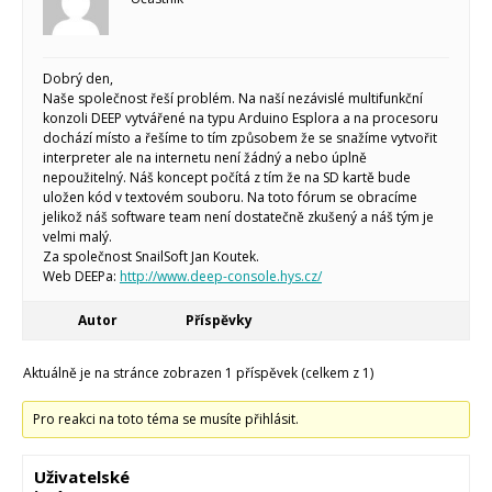
Makeblock
Micro:bit
Videa
Koupit
Dobrý den,
Naše společnost řeší problém. Na naší nezávislé multifunkční
konzoli DEEP vytvářené na typu Arduino Esplora a na procesoru
dochází místo a řešíme to tím způsobem že se snažíme vytvořit
interpreter ale na internetu není žádný a nebo úplně
nepoužitelný. Náš koncept počítá z tím že na SD kartě bude
uložen kód v textovém souboru. Na toto fórum se obracíme
jelikož náš software team není dostatečně zkušený a náš tým je
velmi malý.
Za společnost SnailSoft Jan Koutek.
Web DEEPa:
http://www.deep-console.hys.cz/
Autor
Příspěvky
Aktuálně je na stránce zobrazen 1 příspěvek (celkem z 1)
Pro reakci na toto téma se musíte přihlásit.
Uživatelské