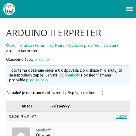
Webový magazín o bastlení a tvoření. Naučte se základy programování a
Bastlírna HWKITCHEN
elektroniky zábavnou formou! Arduino a microbit projekty, návody,
novinky i tutoriály pro začátečníky i pro pokročilé!
Úvod
ARDUINO ITERPRETER
Fórum
Staré fórum
Úvodní stránka
›
Fórum
›
Software
›
Vývojová prostředí
›
Ostatní
›
Články
Arduino iterpreter
Často kladené dotazy
Označeno štítky:
arduino
O programování obecně
Vaše projekty
Toto téma obsahuje celkem 0 odpovědí. Do diskuze (1 diskutující)
se naposledy zapojil uživatel
SnailSoft
a poslední změna
Co je to Arduino?
proběhla
před 11 roky
.
Začínáme s Arduinem
Arduino Software
Aktuálně je na stránce zobrazen 1 příspěvek (celkem z 1)
Tutoriály
Autor
Příspěvky
Arduino projekty
Arduino s Massimem Banzim
9.8.2015 v 21:02
#4029
Arduino se Zbyškem Vodou
Arduino v příkladech
Arduino roboti
SnailSoft
Tinylab
Účastník