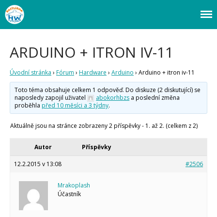
Webový magazín o bastlení a tvoření. Naučte se základy programování a
Bastlírna HWKITCHEN
elektroniky zábavnou formou! Arduino a microbit projekty, návody,
novinky i tutoriály pro začátečníky i pro pokročilé!
Úvod
ARDUINO + ITRON IV-11
Fórum
Staré fórum
Úvodní stránka
›
Fórum
›
Hardware
›
Arduino
›
Arduino + itron iv-11
Články
Toto téma obsahuje celkem 1 odpověď. Do diskuze (2 diskutující) se
Často kladené dotazy
naposledy zapojil uživatel
abokorhbzs
a poslední změna
O programování obecně
proběhla
před 10 měsíci a 3 týdny
.
Vaše projekty
Co je to Arduino?
Aktuálně jsou na stránce zobrazeny 2 příspěvky - 1. až 2. (celkem z 2)
Začínáme s Arduinem
Arduino Software
Autor
Příspěvky
Tutoriály
12.2.2015 v 13:08
#2506
Arduino projekty
Arduino s Massimem Banzim
Mrakoplash
Arduino se Zbyškem Vodou
Účastník
Arduino v příkladech
Arduino roboti
Tinylab