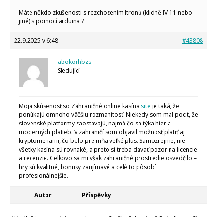
Makeblock
Micro:bit
Máte někdo zkušenosti s rozchozením Itronů (klidně IV-11 nebo
Videa
jiné) s pomocí arduina ?
Koupit
22.9.2025 v 6:48
#43808
abokorhbzs
Sledující
Moja skúsenosť so Zahraničné online kasína
site
je taká, že
ponúkajú omnoho väčšiu rozmanitosť. Niekedy som mal pocit, že
slovenské platformy zaostávajú, najmä čo sa týka hier a
moderných platieb. V zahraničí som objavil možnosť platiť aj
kryptomenami, čo bolo pre mňa veľké plus. Samozrejme, nie
všetky kasína sú rovnaké, a preto si treba dávať pozor na licencie
a recenzie. Celkovo sa mi však zahraničné prostredie osvedčilo –
hry sú kvalitné, bonusy zaujímavé a celé to pôsobí
profesionálnejšie.
Autor
Příspěvky