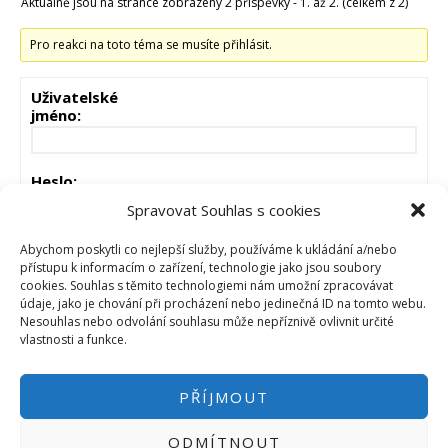
Aktuálně jsou na stránce zobrazeny 2 příspěvky - 1. až 2. (celkem z 2)
Pro reakci na toto téma se musíte přihlásit.
Uživatelské
jméno:
Heslo:
Spravovat Souhlas s cookies
Zůstat přihlášen
Abychom poskytli co nejlepší služby, používáme k ukládání a/nebo
přístupu k informacím o zařízení, technologie jako jsou soubory
cookies. Souhlas s těmito technologiemi nám umožní zpracovávat
PŘIHLÁSIT
údaje, jako je chování při procházení nebo jedinečná ID na tomto webu.
Nesouhlas nebo odvolání souhlasu může nepříznivě ovlivnit určité
vlastnosti a funkce.
PŘÍJMOUT
ODMÍTNOUT
PŘIHLÁSIT SE
|