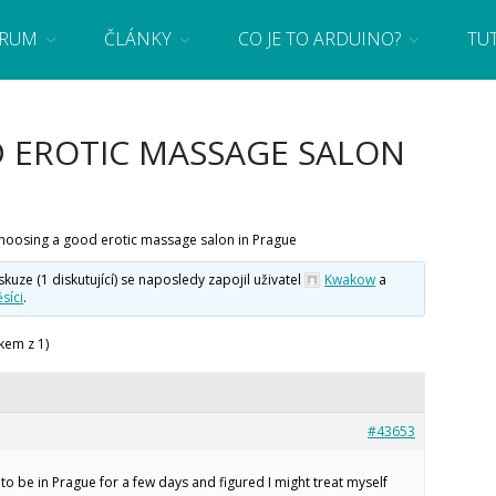
RUM
ČLÁNKY
CO JE TO ARDUINO?
TU
 se základy programování a elektroniky zábavnou formou! Arduino a microbit projekty
 EROTIC MASSAGE SALON
hoosing a good erotic massage salon in Prague
ze (1 diskutující) se naposledy zapojil uživatel
Kwakow
a
síci
.
kem z 1)
#43653
to be in Prague for a few days and figured I might treat myself