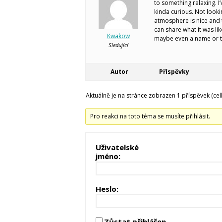
to something relaxing. I
kinda curious. Not looki
atmosphere is nice and t
can share what it was li
Kwakow
maybe even a name or t
Sledující
Autor
Příspěvky
Aktuálně je na stránce zobrazen 1 příspěvek (cel
Pro reakci na toto téma se musíte přihlásit.
Uživatelské
jméno:
Heslo:
Zůstat přihlášen