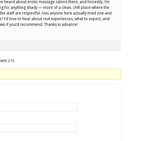
’ve heard about erotic massage salons there, and honestly, I’m
ng for anything shady — more of a clean, chill place where the
he staff are respectful. Has anyone here actually tried one and
ke? I’d love to hear about real experiences, what to expect, and
wo if you’d recommend. Thanks in advance!
kem z 1)