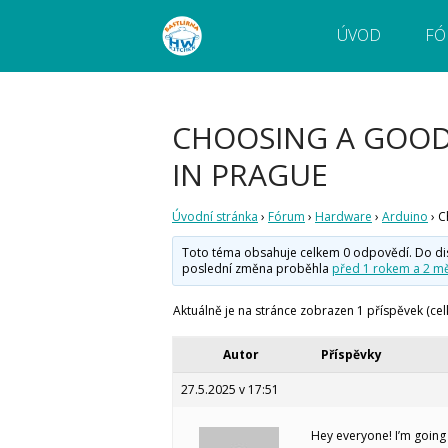
ÚVOD
FÓ
Webový magazín o bastlení a tvoření. Naučte
Bastlírna HWKITCHEN
pokročilé!
CHOOSING A GOOD
IN PRAGUE
Úvodní stránka
›
Fórum
›
Hardware
›
Arduino
›
C
Toto téma obsahuje celkem 0 odpovědí. Do disku
poslední změna proběhla
před 1 rokem a 2 mě
Aktuálně je na stránce zobrazen 1 příspěvek (cel
Autor
Příspěvky
27.5.2025 v 17:51
Hey everyone! I’m going 