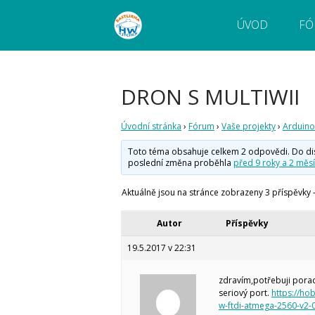
ÚVOD
FÓ
Webový magazín o bastlení a tvoření. Naučte
Bastlírna HWKITCHEN
pokročilé!
DRON S MULTIWII
Úvodní stránka
›
Fórum
›
Vaše projekty
›
Arduino
Toto téma obsahuje celkem 2 odpovědi. Do disku
poslední změna proběhla
před 9 roky a 2 měsí
Aktuálně jsou na stránce zobrazeny 3 příspěvky - 
Autor
Příspěvky
19.5.2017 v 22:31
zdravím,potřebuji porad
seriový port.
https://ho
w-ftdi-atmega-2560-v2-