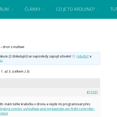
RUM
ČLÁNKY
CO JE TO ARDUINO?
TU
 se základy programování a elektroniky zábavnou formou! Arduino a microbit projekty
›
dron s multiwii
ze (2 diskutující) se naposledy zapojil uživatel
robofu7
a
ci
.
1. až 3. (celkem z 3)
#11537
it. mám tuhle krabičku v dronu a nejde mi programovat přes
bbyking.com/en_us/multiwii-and-megapirate-aio-flight-controller-
0.html