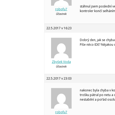
stáhnul jsem poslední 
robofu7
kontroler končí selhání
Účastník
22.5.2017 v 16:23
Dobrý den, jak se chyba
Píše něco IDE? Nějakou
Zbyšek Voda
Účastník
22.5.2017 v 23:03
nakonec byla chyba v kom
trošku pátral po netu a 
nestabilní a pořád oscil
robofu7