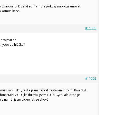
verzi arduino IDE a všechny moje pokusy naprogramovat
m komunikace.
#11555
 projevuje?
 chybovou hlášku?
#11562
unikaci FTDI , takže jsem nahrál nastavení pro multiwii 2.4 ,
donastavil v GUI ,kalibroval jsem ESC a Gyro, ale dron je
uje nahrál jsem video jak se chová