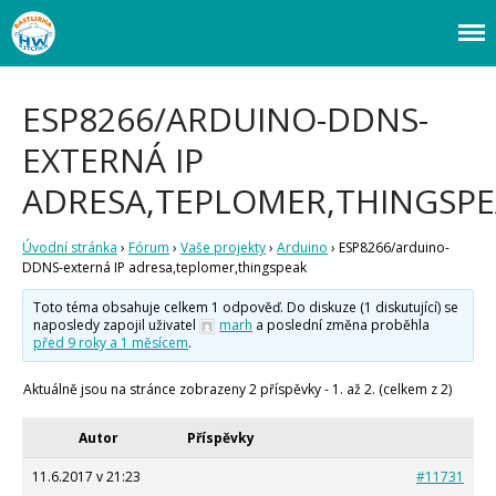
Webový magazín o bastlení a tvoření. Naučte se základy programování a
Bastlírna HWKITCHEN
elektroniky zábavnou formou! Arduino a microbit projekty, návody,
novinky i tutoriály pro začátečníky i pro pokročilé!
ESP8266/ARDUINO-DDNS-
EXTERNÁ IP
ADRESA,TEPLOMER,THINGSP
Úvodní stránka
›
Fórum
›
Vaše projekty
›
Arduino
›
ESP8266/arduino-
DDNS-externá IP adresa,teplomer,thingspeak
Úvod
Toto téma obsahuje celkem 1 odpověď. Do diskuze (1 diskutující) se
Fórum
naposledy zapojil uživatel
marh
a poslední změna proběhla
před 9 roky a 1 měsícem
.
Staré fórum
Články
Aktuálně jsou na stránce zobrazeny 2 příspěvky - 1. až 2. (celkem z 2)
Často kladené dotazy
O programování obecně
Autor
Příspěvky
Vaše projekty
11.6.2017 v 21:23
#11731
Co je to Arduino?