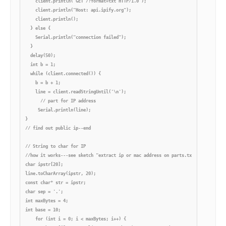
    client.println("GET /?format=txt HTTP/1.0");

    client.println("Host: api.ipify.org");

    client.println();

  } else {

    Serial.println("connection failed");

  }

  delay(50);

  int b = 1;

  while (client.connected()) {

    b = b + 1;

    line = client.readStringUntil('\n');

      // part for IP address

     Serial.println(line);

}

// find out public ip--end

// String to char for IP

//how it works---see sketch "extract ip or mac address on parts.txt"

char ipstr[20];

line.toCharArray(ipstr, 20);

const char* str = ipstr;

char sep = '.';

int maxBytes = 4;

int base = 10;

    for (int i = 0; i < maxBytes; i++) {
