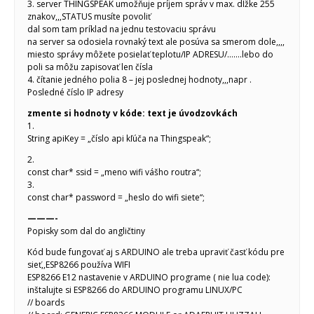
3. server THINGSPEAK umožňuje príjem správ v max. dĺžke 255
znakov,,,STATUS musíte povoliť
dal som tam príklad na jednu testovaciu správu
na server sa odosiela rovnaký text ale posúva sa smerom dole,,,,
miesto správy môžete posielať teplotu/IP ADRESU/…….lebo do
poli sa môžu zapisovať len čísla
4. čítanie jedného polia 8 – jej poslednej hodnoty,,,napr .
Posledné číslo IP adresy
zmente si hodnoty v kóde: text je úvodzovkách
1.
String apiKey = „číslo api kľúča na Thingspeak“;
2.
const char* ssid = „meno wifi vášho routra“;
3.
const char* password = „heslo do wifi siete“;
———-
Popisky som dal do angličtiny
Kód bude fungovať aj s ARDUINO ale treba upraviť časť kódu pre
sieť,,ESP8266 používa WIFI
ESP8266 E12 nastavenie v ARDUINO programe ( nie lua code):
inštalujte si ESP8266 do ARDUINO programu LINUX/PC
// boards