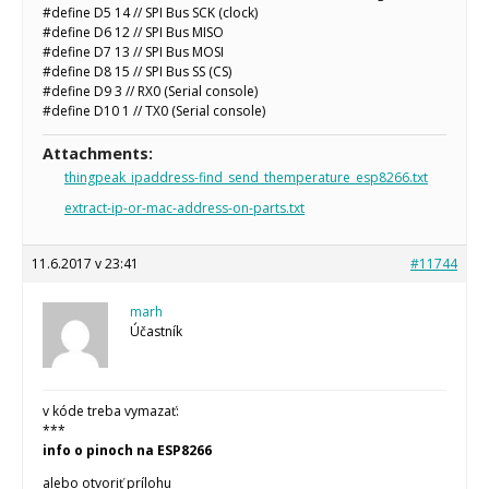
#define D5 14 // SPI Bus SCK (clock)
#define D6 12 // SPI Bus MISO
#define D7 13 // SPI Bus MOSI
#define D8 15 // SPI Bus SS (CS)
#define D9 3 // RX0 (Serial console)
#define D10 1 // TX0 (Serial console)
Attachments:
thingpeak_ipaddress-find_send_themperature_esp8266.txt
extract-ip-or-mac-address-on-parts.txt
11.6.2017 v 23:41
#11744
marh
Účastník
v kóde treba vymazať:
***
info o pinoch na ESP8266
alebo otvoriť prílohu