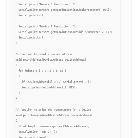
  Serial.print("Device 0 Resolution: ");

  Serial.print(sensors.getResolution(insideThermometer), DEC); 

  Serial.println();

  Serial.print("Device 1 Resolution: ");

  Serial.print(sensors.getResolution(outsideThermometer), DEC); 

  Serial.println();

}

// function to print a device address

void printAddress(DeviceAddress deviceAddress)

{

  for (uint8_t i = 0; i < 8; i++)

  {

    if (deviceAddress[i] < 16) Serial.print("0");

    Serial.print(deviceAddress[i], HEX);

  }

}

// function to print the temperature for a device

void printTemperature(DeviceAddress deviceAddress)

{

  float tempC = sensors.getTempC(deviceAddress);

  Serial.print("Temp C: ");

  Serial.print(tempC);
