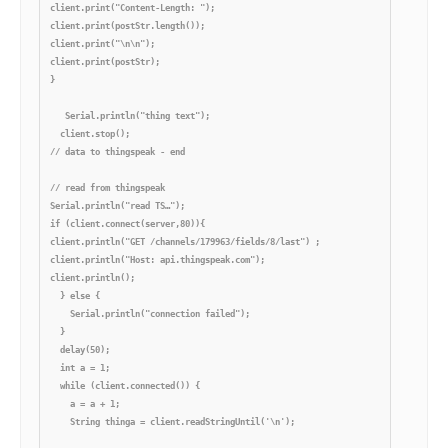
client.print("Content-Length: ");

client.print(postStr.length());

client.print("\n\n");

client.print(postStr);

}

   Serial.println("thing text");

  client.stop(); 

// data to thingspeak - end

// read from thingspeak

Serial.println("read TS…");

if (client.connect(server,80)){

client.println("GET /channels/179963/fields/8/last") ;

client.println("Host: api.thingspeak.com");

client.println();

  } else {

    Serial.println("connection failed");

  }

  delay(50);

  int a = 1;

  while (client.connected()) {

    a = a + 1;

    String thinga = client.readStringUntil('\n');
