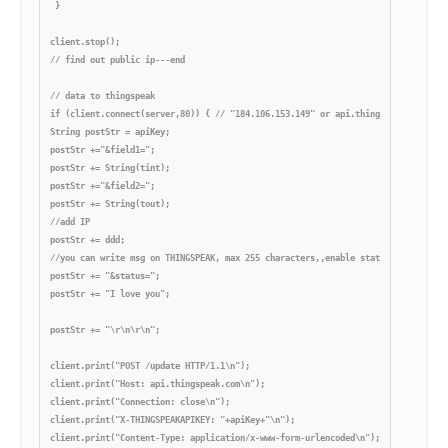
 }

client.stop();

// find out public ip---end

// data to thingspeak

if (client.connect(server,80)) { // "184.106.153.149" or api.thingspeak.com

String postStr = apiKey;

postStr +="&field1=";

postStr += String(tint);

postStr +="&field2=";

postStr += String(tout);

//add IP

postStr += ddd;

//you can write msg on THINGSPEAK, max 255 characters,,enable status on THINGSPE
postStr += "&status=";

postStr += "I love you";

postStr += "\r\n\r\n";

client.print("POST /update HTTP/1.1\n");

client.print("Host: api.thingspeak.com\n");

client.print("Connection: close\n");

client.print("X-THINGSPEAKAPIKEY: "+apiKey+"\n");

client.print("Content-Type: application/x-www-form-urlencoded\n");
