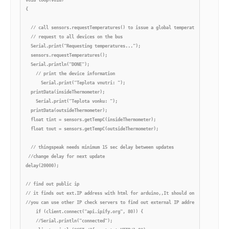
{ 

  // call sensors.requestTemperatures() to issue a global temperature 

  // request to all devices on the bus

  Serial.print("Requesting temperatures...");

  sensors.requestTemperatures();

  Serial.println("DONE");

    // print the device information

      Serial.print("Teplota vnutri: ");

  printData(insideThermometer);

    Serial.print("Teplota vonku: ");

  printData(outsideThermometer);

  float tint = sensors.getTempC(insideThermometer);

  float tout = sensors.getTempC(outsideThermometer);

  // thingspeak needs minimum 15 sec delay between updates

 //change delay for next update

delay(20000);

// find out public ip

// it finds out ext.IP address with html for arduino,,It should only send an add
//you can use other IP check servers to find out external IP address

    if (client.connect("api.ipify.org", 80)) {

    //Serial.println("connected");
