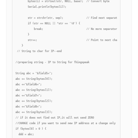
        bytes[i] = strtoul(str, NULL, base);  // Convert byte

        Serial.println(bytes[i]);

        str = strchr(str, sep);               // Find next separator

        if (str == NULL || *str == '\0') {

            break;                            // No more separators, exit

        }

        str++;                                // Point to next character after s
    }

 // String to char for IP--end

//preparing string - IP to String for Thingspeak

String abc = "&field5=";

abc += String(bytes[0]);

abc +="&field6=";

abc += String(bytes[1]);

abc +="&field7=";

abc += String(bytes[2]);

abc +="&field8=";

abc += String(bytes[3]);

// if it does not find out IP,it will not send ZERO

//CHANGE code if you want to send new IP address at a change only without minute
if (bytes[0] > 0 ) {

  ddd = abc;
