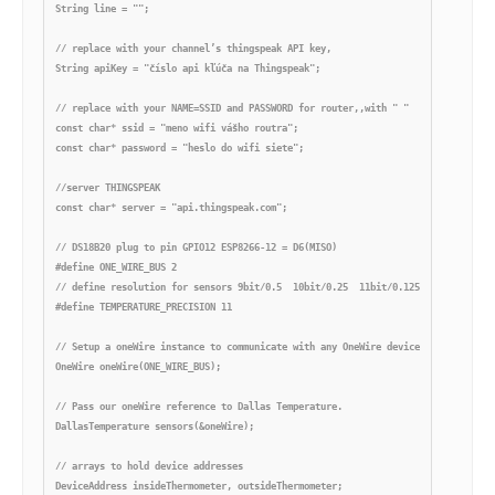
String line = "";

// replace with your channel’s thingspeak API key,

String apiKey = "číslo api kľúča na Thingspeak";

// replace with your NAME=SSID and PASSWORD for router,,with " "

const char* ssid = "meno wifi vášho routra";

const char* password = "heslo do wifi siete";

//server THINGSPEAK

const char* server = "api.thingspeak.com";

// DS18B20 plug to pin GPIO12 ESP8266-12 = D6(MISO)

#define ONE_WIRE_BUS 2

// define resolution for sensors 9bit/0.5  10bit/0.25  11bit/0.125  12bit/0.0625
#define TEMPERATURE_PRECISION 11

// Setup a oneWire instance to communicate with any OneWire devices (not just Ma
OneWire oneWire(ONE_WIRE_BUS);

// Pass our oneWire reference to Dallas Temperature. 

DallasTemperature sensors(&oneWire);

// arrays to hold device addresses

DeviceAddress insideThermometer, outsideThermometer;
