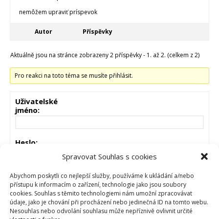
nemôžem upraviť príspevok
Autor
Příspěvky
Aktuálně jsou na stránce zobrazeny 2 příspěvky - 1. až 2. (celkem z 2)
Pro reakci na toto téma se musíte přihlásit.
Uživatelské
jméno:
Heslo:
Spravovat Souhlas s cookies
Zůstat přihlášen
Abychom poskytli co nejlepší služby, používáme k ukládání a/nebo
přístupu k informacím o zařízení, technologie jako jsou soubory
cookies. Souhlas s těmito technologiemi nám umožní zpracovávat
PŘIHLÁSIT
údaje, jako je chování při procházení nebo jedinečná ID na tomto webu.
Nesouhlas nebo odvolání souhlasu může nepříznivě ovlivnit určité