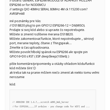
// board: GENERIC ESP8266 MODULE or ADAFRUIT HUZZAH
ESP8266 or for NODEMCU
// settings QIO 40MHz SERIAL 80MHz 4M ck 115200 com?
AVRSIPmkll
iné poznámky pre Vás:
// DS18B20 plug to pin GPIO12 ESP8266-12 = D6(MISO).
Pridajte si svoj kód alebo si upravte čo nepotrebujete.
Môžete si zmeniť rozlíšenie merania DS18B20.
Môžete zakomentovať funkcie, ktoré nepotrebujete ,, sériový
port, meranie teploty, čítanie z Thingspeak….
Zmeňte si čas uploadovania.
Môžete povoliť hlboký spánok na ESP8266 ale spojte pin
GPIO16=D0 s RST ( ESP.deepSleep(100e6); )
píšte komentáre/pripomienky a otázky ohľadom kódu/funkcii
kód môžete šíriť 🙂
ak treba tak na pranie môžem niečo zmeniť ak niekto tomu veľmi
nerozumie
kód:
// ARDUINO IDE 1.6.7,,,scratch mDNS_Web_Server

//for ESP8266,,,,,If arduino - you change code for WIFI and ...
