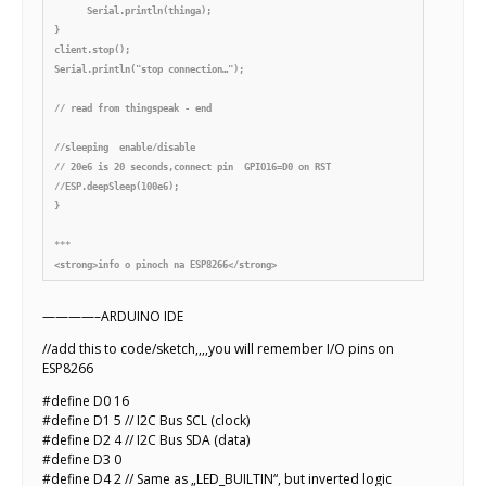
      Serial.println(thinga);

}

client.stop();

Serial.println("stop connection…");

// read from thingspeak - end

//sleeping  enable/disable

// 20e6 is 20 seconds,connect pin  GPIO16=D0 on RST

//ESP.deepSleep(100e6);

}

***

————–ARDUINO IDE
//add this to code/sketch,,,,you will remember I/O pins on
ESP8266
#define D0 16
#define D1 5 // I2C Bus SCL (clock)
#define D2 4 // I2C Bus SDA (data)
#define D3 0
#define D4 2 // Same as „LED_BUILTIN“, but inverted logic