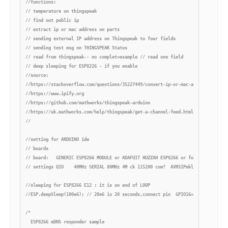
//functions:

// temperature on thingspeak

// find out public ip

// extract ip or mac address on parts

// sending external IP address on Thingspeak to four fields

// sending test msg on THINGSPEAK Status

// read from thingspeak-- no complet=example // read one field

// deep sleeping for ESP8226 - if you enable

//source:

//https://stackoverflow.com/questions/35227449/convert-ip-or-mac-address-from-st
//https://www.ipify.org

//https://github.com/mathworks/thingspeak-arduino

//https://uk.mathworks.com/help/thingspeak/get-a-channel-feed.html

//

//setting for ARDUINO ide

// boards 

// board:   GENERIC ESP8266 MODULE or ADAFUIT HUZZAH ESP8266 or for NODEMCU

// settings QIO    40MHz SERIAL 80MHz 4M ck 115200 com?  AVRSIPmkll

//sleeping for ESP8266 E12 : it is on end of LOOP

//ESP.deepSleep(100e6); // 20e6 is 20 seconds,connect pin  GPIO16=D0 on RST

/*

  ESP8266 mDNS responder sample
