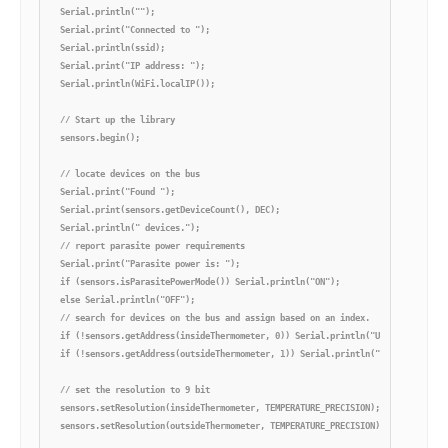
  Serial.println("");

  Serial.print("Connected to ");

  Serial.println(ssid);

  Serial.print("IP address: ");

  Serial.println(WiFi.localIP());

  // Start up the library

  sensors.begin();

  // locate devices on the bus

  Serial.print("Found ");

  Serial.print(sensors.getDeviceCount(), DEC);

  Serial.println(" devices.");

  // report parasite power requirements

  Serial.print("Parasite power is: "); 

  if (sensors.isParasitePowerMode()) Serial.println("ON");

  else Serial.println("OFF");

  // search for devices on the bus and assign based on an index.

  if (!sensors.getAddress(insideThermometer, 0)) Serial.println("Unable to find 
  if (!sensors.getAddress(outsideThermometer, 1)) Serial.println("Unable to find
  // set the resolution to 9 bit

  sensors.setResolution(insideThermometer, TEMPERATURE_PRECISION);

  sensors.setResolution(outsideThermometer, TEMPERATURE_PRECISION);
