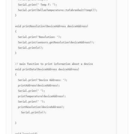
  Serial.print(" Temp F: ");

  Serial.print(DallasTemperature::toFahrenheit(tempC));

}

void printResolution(DeviceAddress deviceAddress)

{

  Serial.print("Resolution: ");

  Serial.print(sensors.getResolution(deviceAddress));

  Serial.println();    

}

// main function to print information about a device

void printData(DeviceAddress deviceAddress)

{

  Serial.print("Device Address: ");

  printAddress(deviceAddress);

  Serial.print(" ");

  printTemperature(deviceAddress);

  Serial.print(" ");

  printResolution(deviceAddress);

    Serial.println();

}

void loop(void)
