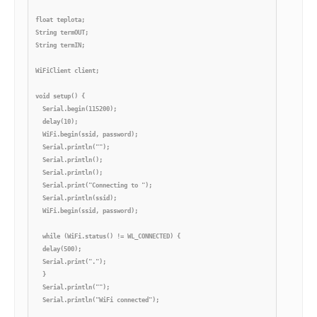
float teplota;

String termOUT;

String termIN;

WiFiClient client;

void setup() {

  Serial.begin(115200);

  delay(10);

  WiFi.begin(ssid, password);

  Serial.println("");

  Serial.println();

  Serial.println();

  Serial.print("Connecting to ");

  Serial.println(ssid);

  WiFi.begin(ssid, password);

  while (WiFi.status() != WL_CONNECTED) {

  delay(500);

  Serial.print(".");

  }

  Serial.println("");

  Serial.println("WiFi connected");
