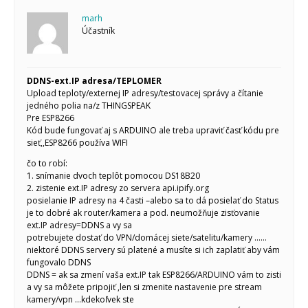
Začínáme s Arduinem
marh
Arduino Software
Účastník
Tutoriály
Arduino projekty
Arduino s Massimem Banzim
DDNS-ext.IP adresa/TEPLOMER
Arduino se Zbyškem Vodou
Upload teploty/externej IP adresy/testovacej správy a čítanie
Arduino v příkladech
jedného polia na/z THINGSPEAK
Arduino roboti
Tinylab
Pre ESP8266
Makeblock
Kód bude fungovať aj s ARDUINO ale treba upraviť časť kódu pre
Micro:bit
sieť,,ESP8266 používa WIFI
Videa
čo to robí:
Koupit
1. snímanie dvoch teplôt pomocou DS18B20
2. zistenie ext.IP adresy zo servera api.ipify.org
posielanie IP adresy na 4 časti –alebo sa to dá posielať do Status
je to dobré ak router/kamera a pod. neumožňuje zisťovanie
ext.IP adresy=DDNS a vy sa
potrebujete dostať do VPN/domácej siete/satelitu/kamery ……
niektoré DDNS servery sú platené a musíte si ich zaplatiť aby vám
fungovalo DDNS
DDNS = ak sa zmení vaša ext.IP tak ESP8266/ARDUINO vám to zisti
a vy sa môžete pripojiť ,len si zmenite nastavenie pre stream
kamery/vpn …kdekoľvek ste