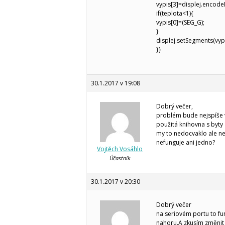
vypis[3]=displej.encodeD
if(teplota<1){
vypis[0]=(SEG_G);
}
displej.setSegments(vypi
}}
30.1.2017 v 19:08
Dobrý večer,
problém bude nejspíše v
použitá knihovna s byty 
my to nedocvaklo ale ne
nefunguje ani jedno?
Vojtěch Vosáhlo
Účastník
30.1.2017 v 20:30
Dobrý večer
na seriovém portu to fu
nahoru.A zkusím změnit