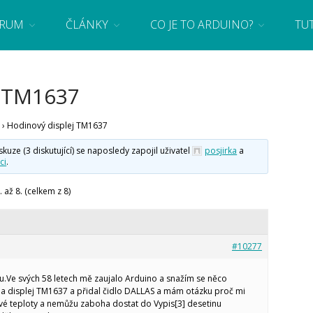
RUM
ČLÁNKY
CO JE TO ARDUINO?
TU
 se základy programování a elektroniky zábavnou formou! Arduino a microbit projekty
 TM1637
›
Hodinový displej TM1637
ze (3 diskutující) se naposledy zapojil uživatel
posjirka
a
ci
.
 až 8. (celkem z 8)
#10277
.Ve svých 58 letech mě zaujalo Arduino a snažím se něco
 na displej TM1637 a přidal čidlo DALLAS a mám otázku proč mi
vé teploty a nemůžu zaboha dostat do Vypis[3] desetinu