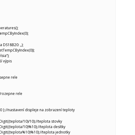
ratures();
TempCByIndex(0);
la DS18B20: „);
getTempCByIndex(0));
lsia“);
í výpis
/sepne rele
//rozepne rele
0, 0 };//nastavení displeje na zobrazení teploty
igit((teplota/10)/10);//teplota stovky
igit((teplota/10)%10);//teplota desítky
Digit((teplota%10)%10);//teplota jednotky