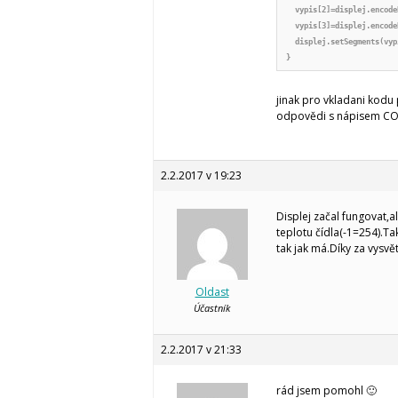
  vypis[2]=displej.encode
  vypis[3]=displej.encode
  displej.setSegments(vypi
}
jinak pro vkladani kodu 
odpovědi s nápisem CODE.
2.2.2017 v 19:23
Displej začal fungovat,a
teplotu čídla(-1=254).Ta
tak jak má.Díky za vysvě
Oldast
Účastník
2.2.2017 v 21:33
rád jsem pomohl 🙂