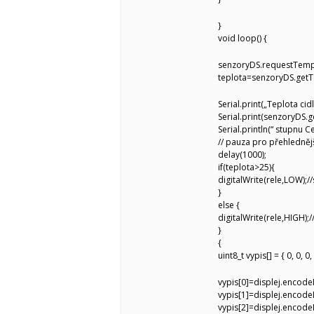
}
void loop() {
senzoryDS.requestTempe
teplota=senzoryDS.get
Serial.print(„Teplota cid
Serial.print(senzoryDS.
Serial.println(“ stupnu Ce
// pauza pro přehlednějš
delay(1000);
if(teplota>25){
digitalWrite(rele,LOW);/
}
else {
digitalWrite(rele,HIGH);
}
{
uint8_t vypis[] = { 0, 0, 
vypis[0]=displej.encodeD
vypis[1]=displej.encodeD
vypis[2]=displej.encode