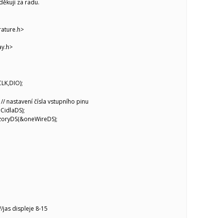
děkuji za radu.
ature.h>
ay.h>
LK,DIO);
 // nastavení čísla vstupního pinu
CidlaDS);
zoryDS(&oneWireDS);
//jas displeje 8-15