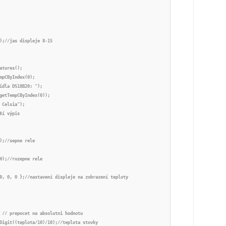
);//jas displeje 8-15

atures();

mpCByIndex(0);

idla DS18B20: ");

getTempCByIndex(0));

 Celsia");

ší výpis

);//sepne rele

H);//rozepne rele

0, 0, 0 };//nastavení displeje na zobrazení teploty

 // prepocet na absolutni hodnotu 

Digit((teplota/10)/10);//teplota stovky
