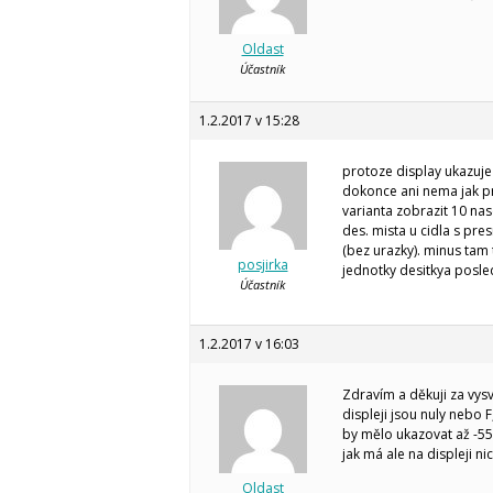
Oldast
Účastník
1.2.2017 v 15:28
protoze display ukazuje 
dokonce ani nema jak pr
varianta zobrazit 10 nas
des. mista u cidla s pres
(bez urazky). minus tam 
posjirka
jednotky desitkya posled
Účastník
1.2.2017 v 16:03
Zdravím a děkuji za vysv
displeji jsou nuly nebo 
by mělo ukazovat až -55
jak má ale na displeji n
Oldast