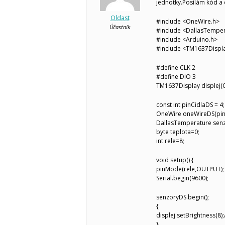
jednotky.Posílám kód a 
Oldast
#include <OneWire.h>
Účastník
#include <DallasTemper
#include <Arduino.h>
#include <TM1637Displ
#define CLK 2
#define DIO 3
TM1637Display displej(C
const int pinCidlaDS = 4;
OneWire oneWireDS(pin
DallasTemperature sen
byte teplota=0;
int rele=8;
void setup() {
pinMode(rele,OUTPUT);
Serial.begin(9600);
senzoryDS.begin();
{
displej.setBrightness(8);
}