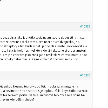
#10332
pouze cisla jako jednotky tudiz neumi zobrazit desetina mista.
otoze destinna tecka tam tusim neni pouze dvojtecka. je tu
obek teploty a tim bude videt i jedno des. misto. zobrazovat ale
nost 1 st.c je holy nesmysl ktery delaji i zkusenejsi programstori
tusim jde zobrazit jako znak. ja to resil tak ze zprava mam „C“ pa
ni stovky nebo minus. stejne cidla ds18xxx umi min -55st.
#10335
ětlení,po klesnutí teploty pod 0st.mi zobrazí mínus,ale na
F,C a nevím proč mi nezobrazuje teplotu(čísla),když čidlo ds18xxx
st.Na serivém portu ukazuje i mínusové teploty a rele spíná tak
ic.nevím kde dělám chybu?