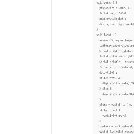
void setup() {

  pinMode(rele,OUTPUT);

  Serial.begin(9600);

  senzoryDS.begin();

  displej.setBrightness(8
}

void loop() {

  senzoryDS.requestTemper
  teplota=senzoryDS.getTe
  Serial.print("Teplota c
  Serial.print(senzoryDS.
  Serial.println(" stupnu
  // pauza pro přehledněj
  delay(1000);

  if(teplota>25){

    digitalWrite(rele,LOW
  } else {

    digitalWrite(rele,HIG
  }

  uint8_t vypis[] = { 0, 
  if(teplota<1){

    vypis[0]=(SEG_G);

  }

  teplota = abs(teplota);
  vypis[1]=displej.encode