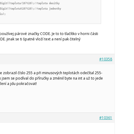
Digit((teplota/10)%10);//teplota desítky

Digit((teplota%10)%10);//teplota jednotky

s);

používej párové značky CODE. Je to to tlačítko v horni části
 jinak se ti špatně vloží text a není pak čitelný
#10358
le zobrazil číslo 255 a při minusových teplotách odečítal 255-
k jsem se podíval do příručky a změnil byte na int a už to jede
tlení a jdu pokračovat!
#10361