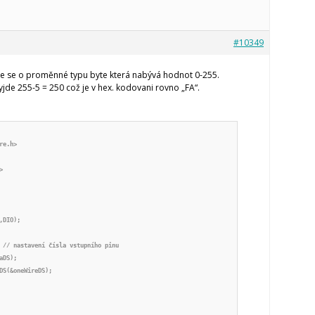
#10349
íme se o proměnné typu byte která nabývá hodnot 0-255.
i vyjde 255-5 = 250 což je v hex. kodovani rovno „FA“.
e.h>



DIO);

 // nastavení čísla vstupního pinu

DS);

DS(&oneWireDS);
