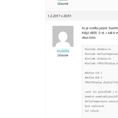
Účastník
1.2.2017 v 20:51
to je vcelku jasné. bav
Když dělíš -5 st. c tak t
zkus toto:
#include <OneWire.h>

posjirka
#include <DallasTemperatur
Účastník
#include <Arduino.h>

#include <TM1637Display.h>
#define CLK 2

#define DIO 3

TM1637Display displej(CLK,
const int pinCidlaDS = 4;
OneWire oneWireDS(pinCidla
DallasTemperature senzory
byte teplota=0;

int rele=8;
