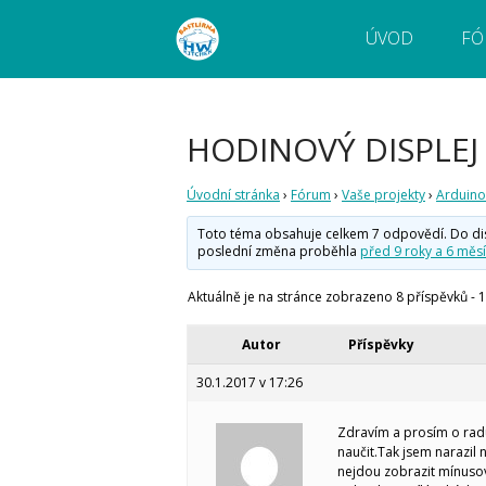
ÚVOD
FÓ
Webový magazín o bastlení a tvoření. Naučte
Bastlírna HWKITCHEN
pokročilé!
HODINOVÝ DISPLEJ
Úvodní stránka
›
Fórum
›
Vaše projekty
›
Arduino
Toto téma obsahuje celkem 7 odpovědí. Do disku
poslední změna proběhla
před 9 roky a 6 měsí
Aktuálně je na stránce zobrazeno 8 příspěvků - 1.
Autor
Příspěvky
30.1.2017 v 17:26
Zdravím a prosím o radu
naučit.Tak jsem narazil
nejdou zobrazit mínuso