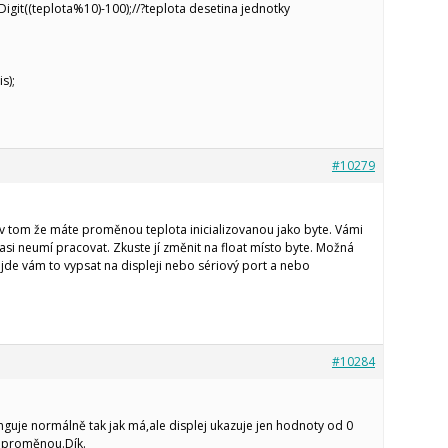
igit((teplota%10)-100);//?teplota desetina jednotky
s);
#10279
 tom že máte proměnou teplota inicializovanou jako byte. Vámi
asi neumí pracovat. Zkuste jí změnit na float místo byte. Možná
jde vám to vypsat na displeji nebo sériový port a nebo
#10284
nguje normálně tak jak má,ale displej ukazuje jen hodnoty od 0
 proměnou.Dík.