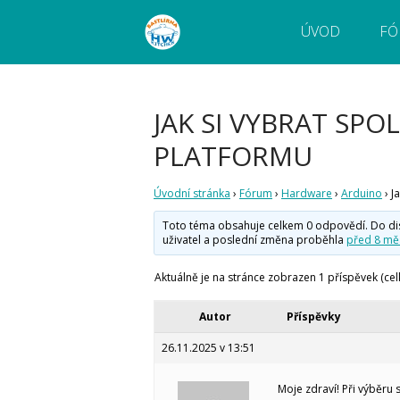
ÚVOD
FÓ
Webový magazín o bastlení a tvoření. Naučte
Bastlírna HWKITCHEN
pokročilé!
JAK SI VYBRAT SP
PLATFORMU
Úvodní stránka
›
Fórum
›
Hardware
›
Arduino
›
J
Toto téma obsahuje celkem 0 odpovědí. Do disku
uživatel
a poslední změna proběhla
před 8 měs
Aktuálně je na stránce zobrazen 1 příspěvek (cel
Autor
Příspěvky
26.11.2025 v 13:51
Moje zdraví! Při výběru