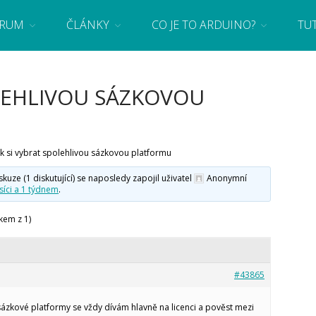
RUM
ČLÁNKY
CO JE TO ARDUINO?
TU
 se základy programování a elektroniky zábavnou formou! Arduino a microbit projekty
OLEHLIVOU SÁZKOVOU
ak si vybrat spolehlivou sázkovou platformu
ze (1 diskutující) se naposledy zapojil uživatel
Anonymní
íci a 1 týdnem
.
kem z 1)
#43865
 sázkové platformy se vždy dívám hlavně na licenci a pověst mezi