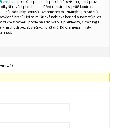
Stawkibet
, protože i po letech působí férově, má jasná pravidla
íky šifrování plateb i dat. Před registrací si ještě kontroluju,
parentní podmínky bonusů, ověřené hry od známých providerů a
ovědné hraní. Líbí se mi široká nabídka her od automatů přes
y, takže si vyberu podle nálady. Web je přehledný, filtry fungují
ěry mi chodí bez zbytečných průtahů. Když si nejsem jistý,
a hned.
kem z 1)