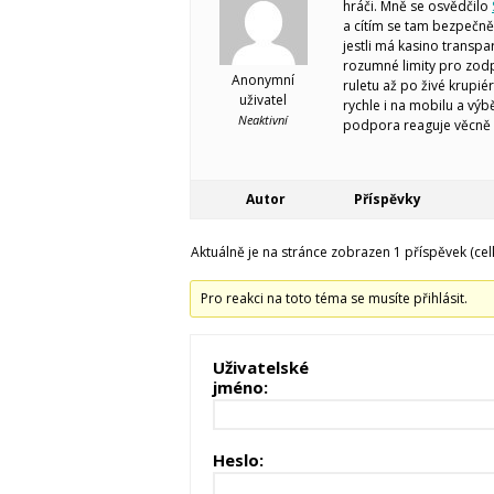
hráči. Mně se osvědčilo
a cítím se tam bezpečně d
jestli má kasino trans
rozumné limity pro zodp
Anonymní
ruletu až po živé krupiér
uživatel
rychle i na mobilu a výb
Neaktivní
podpora reaguje věcně 
Autor
Příspěvky
Aktuálně je na stránce zobrazen 1 příspěvek (cel
Pro reakci na toto téma se musíte přihlásit.
Uživatelské
jméno:
Heslo: