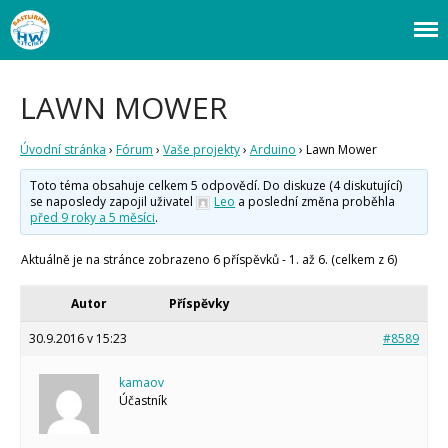
Webový magazín o bastlení a tvoření. Naučte se základy programování a
Bastlírna HWKITCHEN
elektroniky zábavnou formou! Arduino a microbit projekty, návody,
novinky i tutoriály pro začátečníky i pro pokročilé!
LAWN MOWER
Úvod
Fórum
Úvodní stránka
›
Fórum
›
Vaše projekty
›
Arduino
›
Lawn Mower
Staré fórum
Toto téma obsahuje celkem 5 odpovědí. Do diskuze (4 diskutující)
se naposledy zapojil uživatel
Leo
a poslední změna proběhla
Články
před 9 roky a 5 měsíci
.
Často kladené dotazy
O programování obecně
Aktuálně je na stránce zobrazeno 6 příspěvků - 1. až 6. (celkem z 6)
Vaše projekty
Co je to Arduino?
Autor
Příspěvky
Začínáme s Arduinem
30.9.2016 v 15:23
#8589
Arduino Software
Tutoriály
kamaov
Arduino projekty
Účastník
Arduino s Massimem Banzim
Arduino se Zbyškem Vodou
Arduino v příkladech