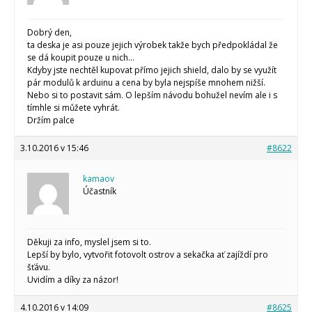
Dobrý den,
ta deska je asi pouze jejich výrobek takže bych předpokládal že
se dá koupit pouze u nich…
Kdyby jste nechtěl kupovat přímo jejich shield, dalo by se využít
pár modulů k arduinu a cena by byla nejspíše mnohem nižší.
Nebo si to postavit sám. O lepším návodu bohužel nevím ale i s
tímhle si můžete vyhrát.
Držím palce
3.10.2016 v 15:46
#8622
kamaov
Účastník
Děkuji za info, myslel jsem si to.
Lepší by bylo, vytvořit fotovolt ostrov a sekačka ať zajíždí pro
šťávu.
Uvidím a díky za názor!
4.10.2016 v 14:09
#8625