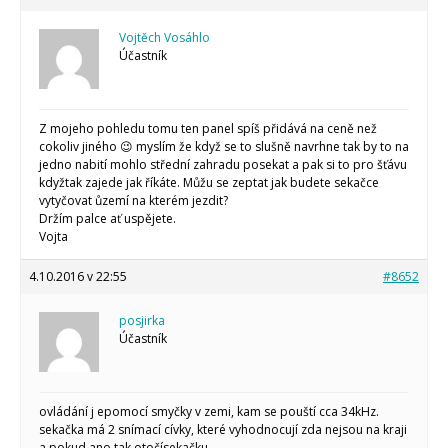
Vojtěch Vosáhlo
Účastník
Z mojeho pohledu tomu ten panel spíš přidává na ceně než
cokoliv jiného 😉 myslím že když se to slušně navrhne tak by to na
jedno nabití mohlo střední zahradu posekat a pak si to pro šťávu
kdyžtak zajede jak říkáte. Můžu se zeptat jak budete sekačce
vytyčovat ůzemí na kterém jezdit?
Držím palce ať uspějete.
Vojta
4.10.2016 v 22:55
#8652
posjirka
Účastník
ovládání j epomocí smyčky v zemi, kam se pouští cca 34kHz.
sekačka má 2 snímací cívky, které vyhodnocují zda nejsou na kraji
a pokud ano tak otočísekačku.