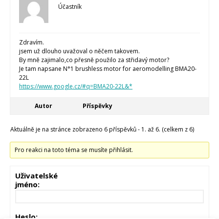
Účastník
Zdravím.
jsem už dlouho uvažoval o něčem takovem.
By mně zajimalo,co přesně použilo za střidavý motor?
Je tam napsane N°1 brushless motor for aeromodelling BMA20-
22L
https://www.google.cz/#q=BMA20-22L&*
Autor
Příspěvky
Aktuálně je na stránce zobrazeno 6 příspěvků - 1. až 6. (celkem z 6)
Pro reakci na toto téma se musíte přihlásit.
Uživatelské
jméno:
Heslo: