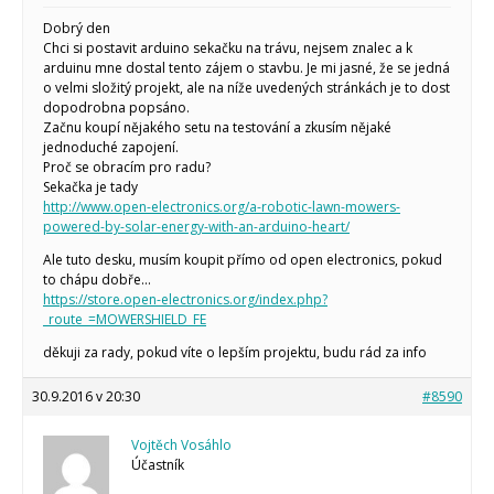
Arduino roboti
Dobrý den
Tinylab
Chci si postavit arduino sekačku na trávu, nejsem znalec a k
Makeblock
Micro:bit
arduinu mne dostal tento zájem o stavbu. Je mi jasné, že se jedná
o velmi složitý projekt, ale na níže uvedených stránkách je to dost
Videa
dopodrobna popsáno.
Koupit
Začnu koupí nějakého setu na testování a zkusím nějaké
jednoduché zapojení.
Proč se obracím pro radu?
Sekačka je tady
http://www.open-electronics.org/a-robotic-lawn-mowers-
powered-by-solar-energy-with-an-arduino-heart/
Ale tuto desku, musím koupit přímo od open electronics, pokud
to chápu dobře…
https://store.open-electronics.org/index.php?
_route_=MOWERSHIELD_FE
děkuji za rady, pokud víte o lepším projektu, budu rád za info
30.9.2016 v 20:30
#8590
Vojtěch Vosáhlo
Účastník