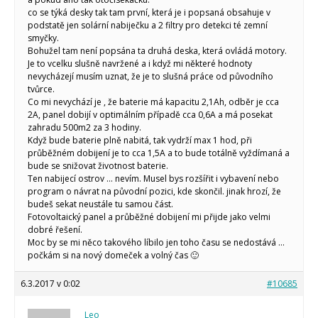
co se týká desky tak tam první, která je i popsaná obsahuje v
podstatě jen solární nabiječku a 2 filtry pro detekci té zemní
smyčky.
Bohužel tam není popsána ta druhá deska, která ovládá motory.
Je to vcelku slušně navržené a i když mi některé hodnoty
nevycházejí musím uznat, že je to slušná práce od původního
tvůrce.
Co mi nevychází je , že baterie má kapacitu 2,1Ah, odběr je cca
2A, panel dobijí v optimálním případě cca 0,6A a má posekat
zahradu 500m2 za 3 hodiny.
Když bude baterie plně nabitá, tak vydrží max 1 hod, při
průběžném dobijení je to cca 1,5A a to bude totálně vyždímaná a
bude se snižovat životnost baterie.
Ten nabijecí ostrov … nevím. Musel bys rozšířit i vybavení nebo
program o návrat na původní pozici, kde skončil. jinak hrozí, že
budeš sekat neustále tu samou část.
Fotovoltaický panel a průběžné dobijení mi přijde jako velmi
dobré řešení.
Moc by se mi něco takového líbilo jen toho času se nedostává …
počkám si na nový domeček a volný čas 🙂
6.3.2017 v 0:02
#10685
Leo