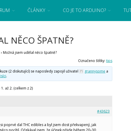
RUM
ČLÁNKY
CO JE TO ARDUINO?
TU
 se základy programování a elektroniky zábavnou formou! Arduino a microbit projekty
AL NĚCO ŠPATNĚ?
›
Možná jsem udělal něco špatně?
Označeno štítky:
tips
e (2 diskutující) se naposledy zapojil uživatel
grannysome
a
síci
.
1. až 2. (celkem z 2)
#43623
 si poprvé dal THC edibles a byl jsem dost překvapený, jak
 něco pocítil. Očekával jsem, že účinek přijde během 20–30