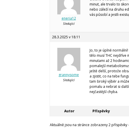
minut, ale trvalo to sko
nebo záleží na druhu edi
vás působí a jestli existu
eneria12
Sledující
28.3.2025 v 18:11
Jo, to je úplně normální
tělo musí THC nejdříve m
minutami až 2 hodinami,
pomalejší metabolismus.
ještě delší, protože ob
grannysome
a zjistit, co na tebe fun
Sledující
tam široký výběr a můžeš
pomalu a nebrat si další
nejčastější chyba.
Autor
Příspěvky
Aktuálně jsou na stránce zobrazeny 2 příspěvky - 