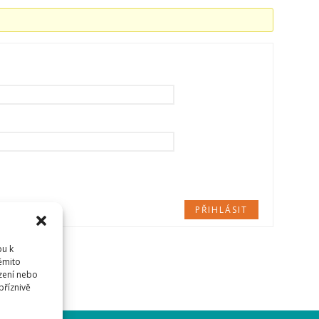
PŘIHLÁSIT
pu k
těmito
zení nebo
příznivě