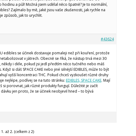
ro hodinu a půl! Možná jsem udělal něco špatně? Je to normální,
bles? Zajímalo by mě, jaké jsou vaše zkušenosti, jak rychle na
je způsob, jak to urychlit.
#43624
! U edibles se účinek dostavuje pomaleji než při kouření, protože
etabolizovat v játrech. Obecně se říká, že nástup trvá mezi 30
 někdy i déle, pokud jsi jedl předtím něco tučného nebo máš
 Když si dáš SPACE CAKE nebo jiné silnější EDIBLES, může to být
sahují vyšší koncentraci THC. Pokud chceš vyzkoušet různé druhy
guje nejlépe, podívej se na tuto stránku:
EDIBLES, SPACE CAKE
. Mají
 si porovnat, jak různé produkty fungují. Důležité je začít
 dávku jen proto, že se účinek neobjevil hned – to bývá
1. až 2. (celkem z 2)