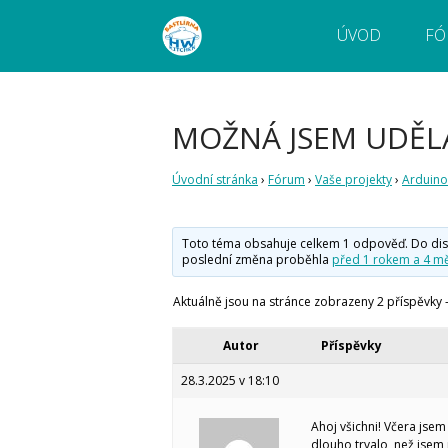
ÚVOD
FÓ
Webový magazín o bastlení a tvoření. Naučte
Bastlírna HWKITCHEN
pokročilé!
MOŽNÁ JSEM UDĚL
Úvodní stránka
›
Fórum
›
Vaše projekty
›
Arduino
Toto téma obsahuje celkem 1 odpověď. Do diskuz
poslední změna proběhla
před 1 rokem a 4 mě
Aktuálně jsou na stránce zobrazeny 2 příspěvky - 
Autor
Příspěvky
28.3.2025 v 18:10
Ahoj všichni! Včera jsem
dlouho trvalo, než jsem