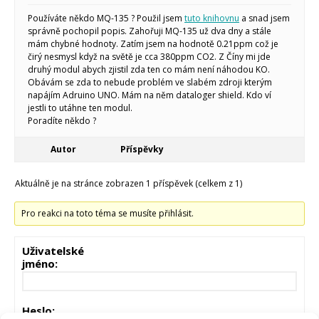
Micro:bit
Používáte někdo MQ-135 ? Použil jsem
tuto knihovnu
a snad jsem
Videa
správně pochopil popis. Zahořuji MQ-135 už dva dny a stále
mám chybné hodnoty. Zatím jsem na hodnotě 0.21ppm což je
Koupit
čirý nesmysl když na světě je cca 380ppm CO2. Z Číny mi jde
druhý modul abych zjistil zda ten co mám není náhodou KO.
Obávám se zda to nebude problém ve slabém zdroji kterým
napájím Adruino UNO. Mám na něm dataloger shield. Kdo ví
jestli to utáhne ten modul.
Poradíte někdo ?
Autor
Příspěvky
Aktuálně je na stránce zobrazen 1 příspěvek (celkem z 1)
Pro reakci na toto téma se musíte přihlásit.
Uživatelské
jméno:
Heslo: