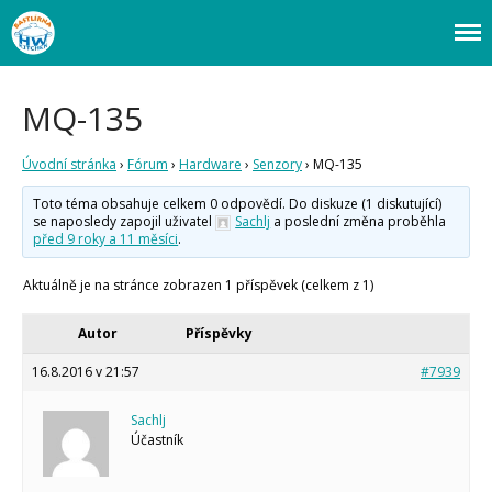
Webový magazín o bastlení a tvoření. Naučte se základy programování a
Bastlírna HWKITCHEN
elektroniky zábavnou formou! Arduino a microbit projekty, návody,
Úvod
novinky i tutoriály pro začátečníky i pro pokročilé!
MQ-135
Fórum
Staré fórum
Úvodní stránka
›
Fórum
›
Hardware
›
Senzory
›
MQ-135
Články
Toto téma obsahuje celkem 0 odpovědí. Do diskuze (1 diskutující)
Často kladené dotazy
se naposledy zapojil uživatel
Sachlj
a poslední změna proběhla
O programování obecně
před 9 roky a 11 měsíci
.
Vaše projekty
Co je to Arduino?
Aktuálně je na stránce zobrazen 1 příspěvek (celkem z 1)
Začínáme s Arduinem
Arduino Software
Autor
Příspěvky
Tutoriály
16.8.2016 v 21:57
#7939
Arduino projekty
Arduino s Massimem Banzim
Sachlj
Arduino se Zbyškem Vodou
Arduino v příkladech
Účastník
Arduino roboti
Tinylab
Makeblock