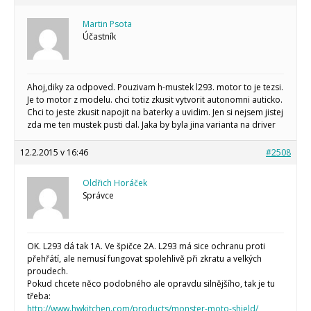
Martin Psota
Účastník
Ahoj,diky za odpoved. Pouzivam h-mustek l293. motor to je tezsi.
Je to motor z modelu. chci totiz zkusit vytvorit autonomni auticko.
Chci to jeste zkusit napojit na baterky a uvidim. Jen si nejsem jistej
zda me ten mustek pusti dal. Jaka by byla jina varianta na driver
12.2.2015 v 16:46
#2508
Oldřich Horáček
Správce
OK. L293 dá tak 1A. Ve špičce 2A. L293 má sice ochranu proti
přehřátí, ale nemusí fungovat spolehlivě při zkratu a velkých
proudech.
Pokud chcete něco podobného ale opravdu silnějšího, tak je tu
třeba:
http://www.hwkitchen.com/products/monster-moto-shield/