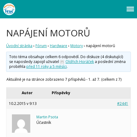
Webový magazín o bastlení a tvoření. Naučte se základy programování a
Bastlírna HWKITCHEN
elektroniky zábavnou formou! Arduino a microbit projekty, návody,
novinky i tutoriály pro začátečníky i pro pokročilé!
NAPÁJENÍ MOTORŮ
Úvod
Fórum
Úvodní stránka
›
Fórum
›
Hardware
›
Motory
›
napájení motorů
Staré fórum
Toto téma obsahuje celkem 6 odpovědí. Do diskuze (4 diskutující)
Články
se naposledy zapojil uživatel
Oldřich Horáček
a poslední změna
proběhla
před 11 roky a 5 měsíci
.
Často kladené dotazy
O programování obecně
Aktuálně je na stránce zobrazeno 7 příspěvků - 1. až 7. (celkem z 7)
Vaše projekty
Co je to Arduino?
Autor
Příspěvky
Začínáme s Arduinem
Arduino Software
10.2.2015 v 9:13
#2441
Tutoriály
Martin Psota
Arduino projekty
Účastník
Arduino s Massimem Banzim
Arduino se Zbyškem Vodou
Arduino v příkladech