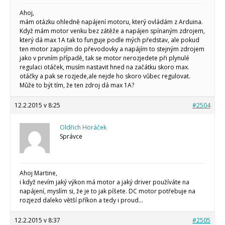
Arduino roboti
Tinylab
Ahoj,
Makeblock
mám otázku ohledně napájení motoru, který ovládám z Arduina.
Micro:bit
Když mám motor venku bez zátěže a napájen spínaným zdrojem,
Videa
který dá max 1A tak to funguje podle mých představ, ale pokud
ten motor zapojím do převodovky a napájím to stejným zdrojem
Koupit
jako v prvním případě, tak se motor nerozjedete při plynulé
regulaci otáček, musím nastavit hned na začátku skoro max.
otáčky a pak se rozjede,ale nejde ho skoro vůbec regulovat.
Může to být tím, že ten zdroj dá max 1A?
12.2.2015 v 8:25
#2504
Oldřich Horáček
Správce
Ahoj Martine,
i když nevím jaký výkon má motor a jaký driver používáte na
napájení, myslím si, že je to jak píšete. DC motor potřebuje na
rozjezd daleko větší příkon a tedy i proud…
12.2.2015 v 8:37
#2505