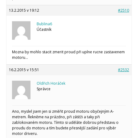
13.2.2015 v 19:12
#2510
Bublina6
Účastník
Mozna by mohlo stacit zmerit proud při uplne rucne zastavenem
motoru…
16.2.2015 v 15:51
#2532
Oldřich Horáček
Správce
Ano, myslel jsem jen si změřit proud motoru obyčejným A-
metrem. Řekněme na prázdno, při zátěži a taky při
zablokovaném motoru. Tímto si uděláte dobrou představu o
proudu do motoru a tím budete přesnější zadání pro výběr
motor driveru.