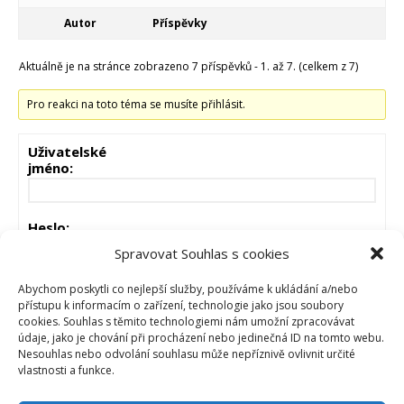
Autor
Příspěvky
Aktuálně je na stránce zobrazeno 7 příspěvků - 1. až 7. (celkem z 7)
Pro reakci na toto téma se musíte přihlásit.
Uživatelské
jméno:
Heslo:
Spravovat Souhlas s cookies
Zůstat přihlášen
Abychom poskytli co nejlepší služby, používáme k ukládání a/nebo
přístupu k informacím o zařízení, technologie jako jsou soubory
cookies. Souhlas s těmito technologiemi nám umožní zpracovávat
PŘIHLÁSIT
údaje, jako je chování při procházení nebo jedinečná ID na tomto webu.
Nesouhlas nebo odvolání souhlasu může nepříznivě ovlivnit určité
vlastnosti a funkce.