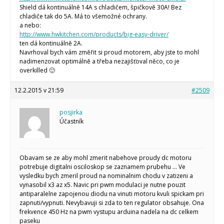
Shield dá kontinuálně 14A s chladičem, špičkově 30A! Bez
chladiče tak do 5A. Má to všemožné ochrany.
a nebo:
http://www.hwkitchen.com/products/big-easy-driver/
ten dá kontinuálně 2A.
Navrhoval bych vám změřit si proud motorem, aby jste to mohl
nadimenzovat optimálně a třeba nezajišťoval něco, co je
overkilled 🙂
12.2.2015 v 21:59
#2509
posjirka
Účastník
Obavam se ze aby mohl zmerit nabehove proudy dc motoru
potrebuje digitalni osciloskop se zaznamem prubehu … Ve
vysledku bych zmeril proud na nominalnim chodu v zatizeni a
vynasobil x3 az x5. Navic pri pwm modulaci je nutne pouzit
antiparalelne zapojenou diodu na vinuti motoru kvuli spickam pri
zapnuti/vypnuti. Nevybavuji si zda to ten regulator obsahuje. Ona
frekvence 450 Hz na pwm vystupu arduina nadela na dc celkem
paseku