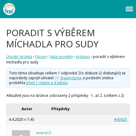
Webový magazín o bastlení a tvoření. Naučte se základy programování a
Bastlírna HWKITCHEN
elektroniky zábavnou formou! Arduino a microbit projekty, návody,
novinky i tutoriály pro začátečníky i pro pokročilé!
Úvod
PORADIT S VÝBĚREM
Fórum
MÍCHADLA PRO SUDY
Staré fórum
Články
Úvodní stránka
›
Fórum
›
Vaše projekty
›
Arduino
›
poradit s výběrem
Často kladené dotazy
míchadla pro sudy
O programování obecně
Vaše projekty
Toto téma obsahuje celkem 1 odpověď. Do diskuze (2 diskutující) se
naposledy zapojil uživatel
grannysome
a poslední změna
Co je to Arduino?
proběhla
před 1 rokem a 4 měsíci
.
Začínáme s Arduinem
Arduino Software
Aktuálně jsou na stránce zobrazeny 2 příspěvky - 1. až 2. (celkem z 2)
Tutoriály
Autor
Příspěvky
Arduino projekty
Arduino s Massimem Banzim
4.4.2025 v 7:45
#43625
Arduino se Zbyškem Vodou
Arduino v příkladech
Arduino roboti
eneria12
Tinylab