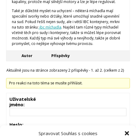
kapaliny, protože mají silnější motory a lze je lépe regulovat.
Také je důležité myslet na uchycení – některá míchadla mají
speciální svorky nebo držáky, které umožňují snadné upevnění
na sud. Pokud řešíš nejen sudy, ale i větší IBC kontejnery, mrkni
na tuto stránku:
ibc míchadla
. Najdeš tam různé typy míchadel
včetně těch pro sudy i kontejnery, takže si můžeš lépe porovnat
možnosti. Každý typ má své výhody a nevýhody, takže je dobré
promyslet, co nejlépe vyhovuje tvému provozu.
Autor
Příspěvky
Aktuálně jsou na stránce zobrazeny 2 příspěvky - 1. až 2. (celkem z 2)
Pro reakci na toto téma se musíte přihlásit.
Uživatelské
jméno:
Heslo:
Spravovat Souhlas s cookies