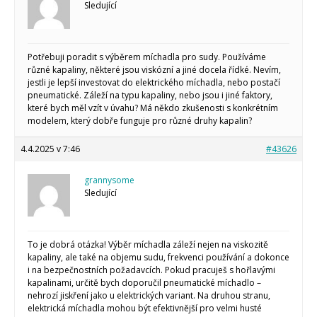
Sledující
Makeblock
Micro:bit
Videa
Koupit
Potřebuji poradit s výběrem míchadla pro sudy. Používáme
různé kapaliny, některé jsou viskózní a jiné docela řídké. Nevím,
jestli je lepší investovat do elektrického míchadla, nebo postačí
pneumatické. Záleží na typu kapaliny, nebo jsou i jiné faktory,
které bych měl vzít v úvahu? Má někdo zkušenosti s konkrétním
modelem, který dobře funguje pro různé druhy kapalin?
4.4.2025 v 7:46
#43626
grannysome
Sledující
To je dobrá otázka! Výběr míchadla záleží nejen na viskozitě
kapaliny, ale také na objemu sudu, frekvenci používání a dokonce
i na bezpečnostních požadavcích. Pokud pracuješ s hořlavými
kapalinami, určitě bych doporučil pneumatické míchadlo –
nehrozí jiskření jako u elektrických variant. Na druhou stranu,
elektrická míchadla mohou být efektivnější pro velmi husté