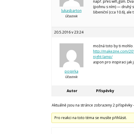
např. přes wifi,gsm. Dv
(pohnu s ním) — druhý se
lukasbarton
šibeniční (cca 10.6), al
Účastník
20.5.2016 v 23:24
možná toto by ti mohlo
http://makezine.com/2
night-lamp/
aspon pro inspiraci jak 
posjirka
Účastník
Autor
Příspěvky
Aktuálně jsou na stránce zobrazeny 2 příspěvky - 
Pro reakci na toto téma se musíte přihlásit.