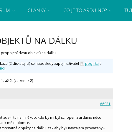
RUM
ČLÁNKY
CO JE TO ARDUINO?
TU
 se základy programování a elektroniky zábavnou formou! Arduino a microbit projekty
OBJEKTŮ NA DÁLKU
propojení dvou objektů na dálku
e (2 diskutující) se naposledy zapojil uživatel
posjirka
a
íci
.
1. až 2. (celkem z 2)
#6931
at zda-li tu není někdo, kdo by mi byl schopen z arduino něco
at k mé diplomce.
samostatné objekty na dálku…tak aby byli navzájem provázány -