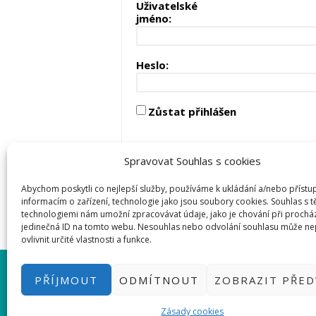
Uživatelské
jméno:
Heslo:
Zůstat přihlášen
Spravovat Souhlas s cookies
Abychom poskytli co nejlepší služby, používáme k ukládání a/nebo přístu
informacím o zařízení, technologie jako jsou soubory cookies. Souhlas s 
technologiemi nám umožní zpracovávat údaje, jako je chování při prochá
jedinečná ID na tomto webu. Nesouhlas nebo odvolání souhlasu může ne
ovlivnit určité vlastnosti a funkce.
PŘIHLÁSIT SE
|
INFO@HWKITCH
PŘÍJMOUT
ODMÍTNOUT
ZOBRAZIT PŘE
BASTLÍRNU PROVOZUJE E-SHO
2026
Zásady cookies