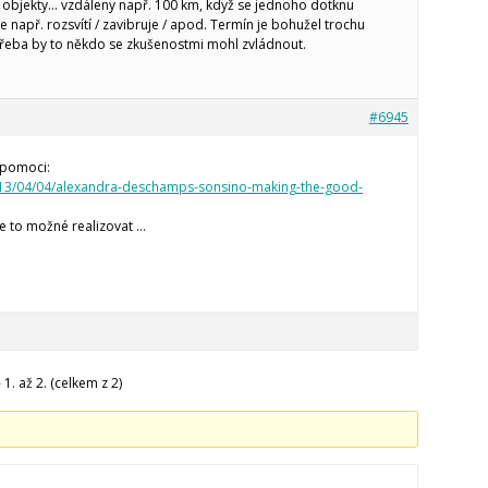
a objekty… vzdáleny např. 100 km, když se jednoho dotknu
 např. rozsvítí / zavibruje / apod. Termín je bohužel trochu
e třeba by to někdo se zkušenostmi mohl zvládnout.
#6945
 pomoci:
013/04/04/alexandra-deschamps-sonsino-making-the-good-
je to možné realizovat …
1. až 2. (celkem z 2)