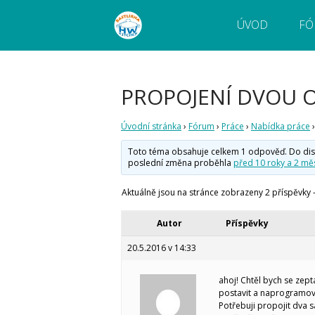
ÚVOD
FÓ
Webový magazín o bastlení a tvoření. Naučte
Bastlírna HWKITCHEN
pokročilé!
PROPOJENÍ DVOU 
Úvodní stránka
›
Fórum
›
Práce
›
Nabídka práce
›
Toto téma obsahuje celkem 1 odpověď. Do diskuz
poslední změna proběhla
před 10 roky a 2 měs
Aktuálně jsou na stránce zobrazeny 2 příspěvky - 
Autor
Příspěvky
20.5.2016 v 14:33
ahoj! Chtěl bych se zept
postavit a naprogramov
Potřebuji propojit dva 