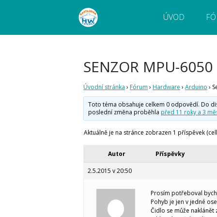
ÚVOD
FÓ
Webový magazín o bastlení a tvoření. Naučte
Bastlírna HWKITCHEN
pokročilé!
SENZOR MPU-6050
Úvodní stránka
›
Fórum
›
Hardware
›
Arduino
›
S
Toto téma obsahuje celkem 0 odpovědí. Do disku
poslední změna proběhla
před 11 roky a 3 měs
Aktuálně je na stránce zobrazen 1 příspěvek (cel
Autor
Příspěvky
2.5.2015 v 20:50
Prosím potřeboval bych
Pohyb je jen v jedné ose
Čidlo se může naklánět 