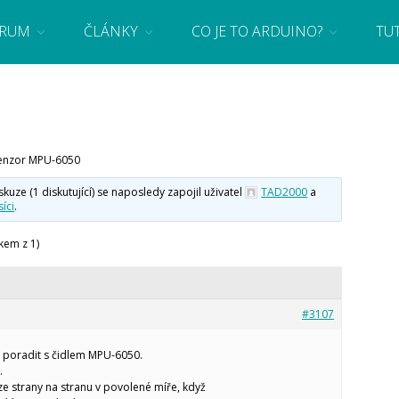
RUM
ČLÁNKY
CO JE TO ARDUINO?
TU
 se základy programování a elektroniky zábavnou formou! Arduino a microbit projekty
enzor MPU-6050
ze (1 diskutující) se naposledy zapojil uživatel
TAD2000
a
íci
.
kem z 1)
#3107
 poradit s čidlem MPU-6050.
.
ze strany na stranu v povolené míře, když