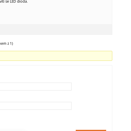
vítí se LED dioda.
kem z 1)