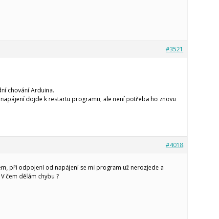
#3521
ní chování Arduina.
 napájení dojde k restartu programu, ale není potřeba ho znovu
#4018
ém, při odpojení od napájení se mi program už nerozjede a
 V čem dělám chybu ?