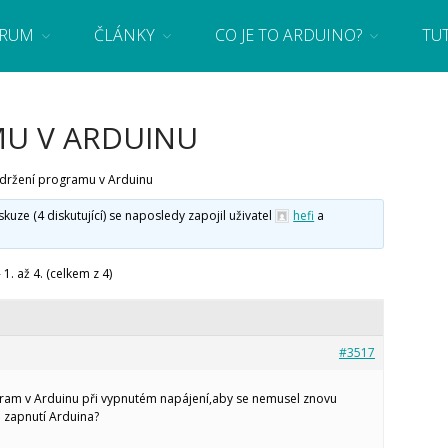
RUM
ČLÁNKY
CO JE TO ARDUINO?
TU
 se základy programování a elektroniky zábavnou formou! Arduino a microbit projekty
U V ARDUINU
držení programu v Arduinu
ze (4 diskutující) se naposledy zapojil uživatel
hefi
a
1. až 4. (celkem z 4)
#3517
gram v Arduinu při vypnutém napájení,aby se nemusel znovu
zapnutí Arduina?