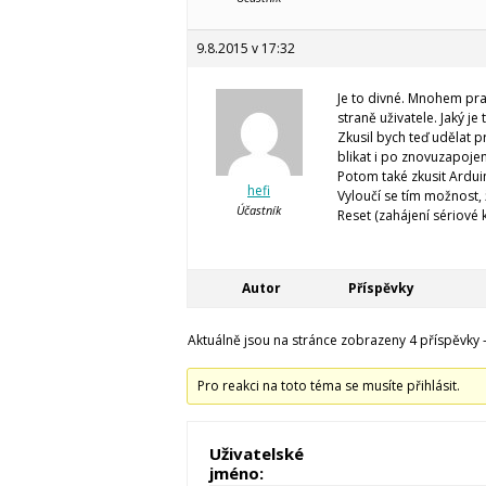
9.8.2015 v 17:32
Je to divné. Mnohem pr
straně uživatele. Jaký j
Zkusil bych teď udělat p
blikat i po znovuzapojen
Potom také zkusit Ardui
hefi
Vyloučí se tím možnost,
Účastník
Reset (zahájení sériové
Autor
Příspěvky
Aktuálně jsou na stránce zobrazeny 4 příspěvky - 
Pro reakci na toto téma se musíte přihlásit.
Uživatelské
jméno: