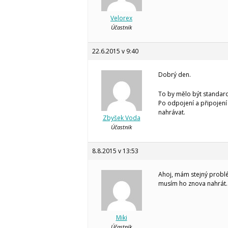
Velorex
Účastník
22.6.2015 v 9:40
Dobrý den.
To by mělo být standard
Po odpojení a připojení
nahrávat.
Zbyšek Voda
Účastník
8.8.2015 v 13:53
Ahoj, mám stejný probl
musím ho znova nahrát.
Miki
Účastník