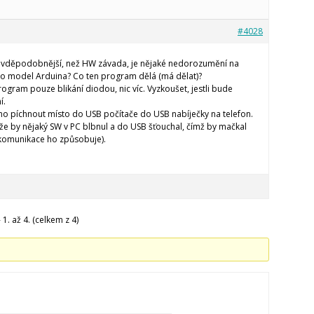
#4028
avděpodobnější, než HW závada, je nějaké nedorozumění na
e to model Arduina? Co ten program dělá (má dělat)?
rogram pouze blikání diodou, nic víc. Vyzkoušet, jestli bude
í.
no píchnout místo do USB počítače do USB nabíječky na telefon.
 že by nějaký SW v PC blbnul a do USB šťouchal, čímž by mačkal
 komunikace ho způsobuje).
1. až 4. (celkem z 4)