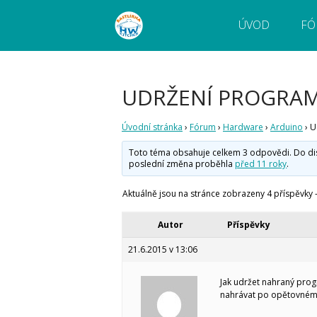
ÚVOD
FÓ
Webový magazín o bastlení a tvoření. Naučte
Bastlírna HWKITCHEN
pokročilé!
UDRŽENÍ PROGRAM
Úvodní stránka
›
Fórum
›
Hardware
›
Arduino
›
U
Toto téma obsahuje celkem 3 odpovědi. Do disku
poslední změna proběhla
před 11 roky
.
Aktuálně jsou na stránce zobrazeny 4 příspěvky - 
Autor
Příspěvky
21.6.2015 v 13:06
Jak udržet nahraný pro
nahrávat po opětovném 