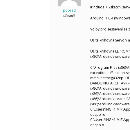
#include <../sketch_ser
poprad
Účastník
Arduino: 1.6.4 (Windows
Volby pro sestavení se z
Užita knihovna Servo v a
Užita knihovna EEPROM v
(x86)\Arduino\hardware
C:\Program Files (x86)\A
exceptions -ffunction-se
mmcu=atmega328p -DF
DARDUINO_ARCH_AVR -IC
(x86)\Arduino\hardware\
(x86)\Arduino\hardware\
(x86)\Arduino\libraries\
(x86)\Arduino\hardware
C:\Users\ING~1.MIR\Ap
ot.cpp -o
C:\Users\ING~1.MIR\Ap
ot.cpp.o