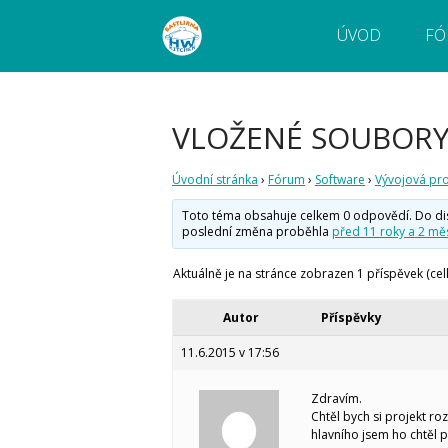
ÚVOD
FÓ
Webový magazín o bastlení a tvoření. Naučte
Bastlírna HWKITCHEN
pokročilé!
VLOŽENÉ SOUBOR
Úvodní stránka
›
Fórum
›
Software
›
Vývojová pro
Toto téma obsahuje celkem 0 odpovědí. Do disku
poslední změna proběhla
před 11 roky a 2 měs
Aktuálně je na stránce zobrazen 1 příspěvek (cel
Autor
Příspěvky
11.6.2015 v 17:56
Zdravím.
Chtěl bych si projekt ro
hlavního jsem ho chtěl p