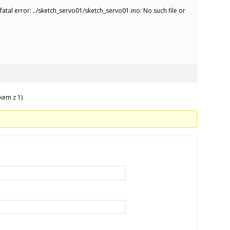
fatal error: ../sketch_servo01/sketch_servo01.ino: No such file or
kem z 1)