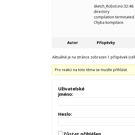
sketch_Robot.ino:32:48: 
directory
compilation terminated.
Chyba kompilace.
Autor
Příspěvky
Aktuálně je na stránce zobrazen 1 příspěvek (cel
Pro reakci na toto téma se musíte přihlásit.
Uživatelské
jméno:
Heslo:
Zůstat přihlášen