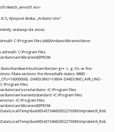
vo01/sketch_servo01.ino>
 8.1), Vývojová deska: „Arduino Uno“
měnily; sestavuji vše znovu
dresáři: C:\Program Files (x86)\Arduino\libraries\Servo
 adresáři: C:\Program Files
\arduino\avr\libraries\EEPROM
rduino\hardware\tools\avr/bin/avr-g++ -c -g -Os -w -fno-
ctions -fdata-sections -fno-threadsafe-statics -MMD -
_CPU=16000000L -DARDUINO=10604 -DARDUINO_AVR_UNO -
:\Program Files
arduino\avr\cores\arduino -IC:\Program Files
arduino\avr\variants\standard -IC:\Program Files
Servo\src -IC:\Program Files
\arduino\avr\libraries\EEPROM
pData\Local\Temp\build6543734663052270389.tmp\sketch_Rob
pData\Local\Temp\build6543734663052270389.tmp\sketch_Rob