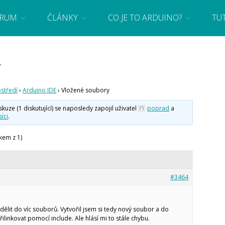
RUM
ČLÁNKY
CO JE TO ARDUINO?
TU
 se základy programování a elektroniky zábavnou formou! Arduino a microbit projekty
Y
středí
›
Arduino IDE
›
Vložené soubory
ze (1 diskutující) se naposledy zapojil uživatel
poprad
a
íci
.
kem z 1)
#3464
zdělit do víc souborů. Vytvořil jsem si tedy nový soubor a do
řilinkovat pomocí include. Ale hlásí mi to stále chybu.