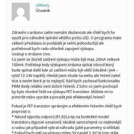
Arduino roboti
eXMarty
Tinylab
Účastník
Makeblock
Micro:bit
Videa
Zdravím s arduino zatím nemám zkušenosti ale chtěl bych ho
Koupit
využít pro náhodné spínání většího počtu LED. O programu mám
celkem představu (v podstatě je velmi jednoduchý) ale
potřeboval bych radu ohledně zapojení výstupu.
Uvažuji o Arduino Uno.
Co jsem se dočetl zatížení výstupu může být max. 20mA celkové
100mA. Potřebuji tedy výstupem Arduina spínat obvod který
bude spínat další kde už zatížení může být větší (ideálně i jiné –
vyšší 12-24V napětí). Hledal jsem všude na webu ale řešení našel
více a nevím které je to nejlepší. Rád bych zachoval funkcionalitu
PWM (tedy relátko není dobré řešení). Z toho co jsem pochopil
by bylo vhodné řešit na výstupu FET tranzistor. Můžete mi to
potvrdit nebo vyvrátit a poradit jiné efektivnější řešení?
Pokud je FET tranzistor správným a efektivním řešením chtěl bych
poprosit o:
* Návod výpočtu odporů (R1,R2) a tip na konkrétní model
tranzistoru (typové označení). Ideálně samozřejmě co nejlevnější
s radou jak případně vybrat náhradu (jaké parametry si ohlídat)
* Pokud bych měl na výstupu místo 5V napětí 3,3V? Je toto stále