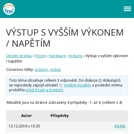
Webový magazín o bastlení a tvoření. Naučte se základy programování a
Bastlírna HWKITCHEN
elektroniky zábavnou formou! Arduino a microbit projekty, návody,
novinky i tutoriály pro začátečníky i pro pokročilé!
VÝSTUP S VYŠŠÍM VÝKONEM
Úvod
/ NAPĚTÍM
Fórum
Staré fórum
Úvodní stránka
›
Fórum
›
Hardware
›
Arduino
›
Výstup s vyšším výkonem
Články
/ napětím
Označeno štítky:
arduino
,
výstup
Často kladené dotazy
O programování obecně
Vaše projekty
Toto téma obsahuje celkem 3 odpovědi. Do diskuze (2 diskutující)
se naposledy zapojil uživatel
Vojtěch Vosáhlo
a poslední změna
Co je to Arduino?
proběhla
před 9 roky a 8 měsíci
.
Začínáme s Arduinem
Arduino Software
Aktuálně jsou na stránce zobrazeny 4 příspěvky - 1. až 4. (celkem z 4)
Tutoriály
Autor
Příspěvky
Arduino projekty
Arduino s Massimem Banzim
12.12.2016 v 15:35
#9490
Arduino se Zbyškem Vodou
Arduino v příkladech