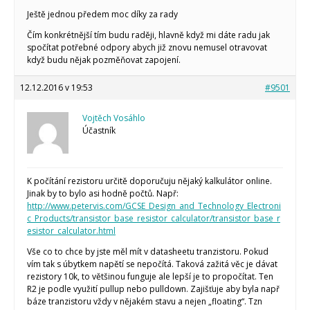
Ještě jednou předem moc díky za rady
Čím konkrétnější tím budu raději, hlavně když mi dáte radu jak
spočítat potřebné odpory abych již znovu nemusel otravovat
když budu nějak pozměňovat zapojení.
12.12.2016 v 19:53
#9501
Vojtěch Vosáhlo
Účastník
K počítání rezistoru určitě doporučuju nějaký kalkulátor online.
Jinak by to bylo asi hodně počtů. Např:
http://www.petervis.com/GCSE_Design_and_Technology_Electroni
c_Products/transistor_base_resistor_calculator/transistor_base_r
esistor_calculator.html
Vše co to chce by jste měl mít v datasheetu tranzistoru. Pokud
vím tak s úbytkem napětí se nepočítá. Taková zažitá věc je dávat
rezistory 10k, to většinou funguje ale lepší je to propočítat. Ten
R2 je podle využití pullup nebo pulldown. Zajišťuje aby byla např
báze tranzistoru vždy v nějakém stavu a nejen „floating“. Tzn