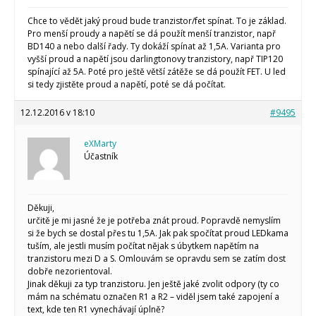
Chce to vědět jaký proud bude tranzistor/fet spínat. To je základ.
Pro menší proudy a napětí se dá použít menší tranzistor, např
BD140 a nebo další řady. Ty dokáží spínat až 1,5A. Varianta pro
vyšší proud a napětí jsou darlingtonovy tranzistory, např TIP120
spínající až 5A. Poté pro ještě větší zátěže se dá použít FET. U led
si tedy zjistěte proud a napětí, poté se dá počítat.
12.12.2016 v 18:10
#9495
eXMarty
Účastník
Děkuji,
určitě je mi jasné že je potřeba znát proud. Popravdě nemyslím
si že bych se dostal přes tu 1,5A. Jak pak spočítat proud LEDkama
tuším, ale jestli musím počítat nějak s úbytkem napětím na
tranzistoru mezi D a S. Omlouvám se opravdu sem se zatím dost
dobře nezorientoval.
Jinak děkuji za typ tranzistoru. Jen ještě jaké zvolit odpory (ty co
mám na schématu označen R1 a R2 – viděl jsem také zapojení a
text, kde ten R1 vynechávají úplně?