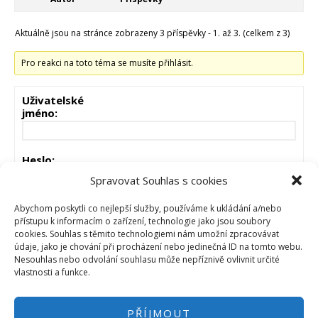
Aktuálně jsou na stránce zobrazeny 3 příspěvky - 1. až 3. (celkem z 3)
Pro reakci na toto téma se musíte přihlásit.
Uživatelské
jméno:
Heslo:
Spravovat Souhlas s cookies
Zůstat přihlášen
Abychom poskytli co nejlepší služby, používáme k ukládání a/nebo
přístupu k informacím o zařízení, technologie jako jsou soubory
cookies. Souhlas s těmito technologiemi nám umožní zpracovávat
PŘIHLÁSIT
údaje, jako je chování při procházení nebo jedinečná ID na tomto webu.
Nesouhlas nebo odvolání souhlasu může nepříznivě ovlivnit určité
vlastnosti a funkce.
PŘÍJMOUT