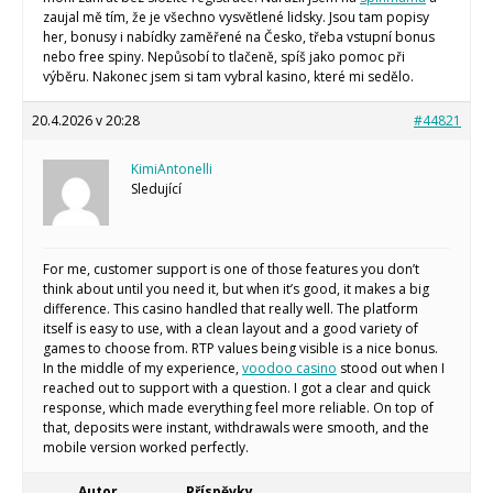
zaujal mě tím, že je všechno vysvětlené lidsky. Jsou tam popisy
her, bonusy i nabídky zaměřené na Česko, třeba vstupní bonus
nebo free spiny. Nepůsobí to tlačeně, spíš jako pomoc při
výběru. Nakonec jsem si tam vybral kasino, které mi sedělo.
20.4.2026 v 20:28
#44821
KimiAntonelli
Sledující
For me, customer support is one of those features you don’t
think about until you need it, but when it’s good, it makes a big
difference. This casino handled that really well. The platform
itself is easy to use, with a clean layout and a good variety of
games to choose from. RTP values being visible is a nice bonus.
In the middle of my experience,
voodoo casino
stood out when I
reached out to support with a question. I got a clear and quick
response, which made everything feel more reliable. On top of
that, deposits were instant, withdrawals were smooth, and the
mobile version worked perfectly.
Autor
Příspěvky