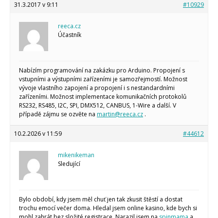
Tinylab
31.3.2017 v 9:11
#10929
Makeblock
Micro:bit
reeca.cz
Videa
Účastník
Koupit
Nabízím programování na zakázku pro Arduino. Propojení s
vstupními a výstupními zařízeními je samozřejmostí. Možnost
vývoje vlastního zapojení a propojení i s nestandardními
zařízeními. Možnost implementace komunikačních protokolů
RS232, RS485, I2C, SPI, DMX512, CANBUS, 1-Wire a další. V
případě zájmu se ozvěte na
martin@reeca.cz
.
10.2.2026 v 11:59
#44612
mikenikeman
Sledující
Bylo období, kdy jsem měl chuť jen tak zkusit štěstí a dostat
trochu emocí večer doma. Hledal jsem online kasino, kde bych si
mohl zahrát bez složité registrace. Narazil jsem na
spinmama
a