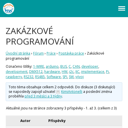
Webový magazín o bastlení a tvoření. Naučte se základy programování a
Bastlírna HWKITCHEN
elektroniky zábavnou formou! Arduino a microbit projekty, návody,
novinky i tutoriály pro začátečníky i pro pokročilé!
Úvod
ZAKÁZKOVÉ
Fórum
PROGRAMOVÁNÍ
Staré fórum
Články
Úvodní stránka
›
Fórum
›
Práce
›
Poptávka práce
›
Zakázkové
programování
Často kladené dotazy
O programování obecně
Označeno štítky:
1-WIRE
,
arduino
,
BUS
,
C
,
CAN
,
developer
,
Vaše projekty
development
,
DMX512
,
hardware
,
HW
,
i2c
,
IIC
,
implementace
,
Pi
,
Co je to Arduino?
raspberry
,
RS232
,
RS485
,
Software
,
SPI
,
SW
,
vývoj
Začínáme s Arduinem
Toto téma obsahuje celkem 2 odpovědi. Do diskuze (3 diskutující)
Arduino Software
se naposledy zapojil uživatel
KimiAntonelli
a poslední změna
Tutoriály
proběhla
před 3 měsíci a 3 týdny
.
Arduino projekty
Aktuálně jsou na stránce zobrazeny 3 příspěvky - 1. až 3. (celkem z 3)
Arduino s Massimem Banzim
Arduino se Zbyškem Vodou
Arduino v příkladech
Autor
Příspěvky
Arduino roboti