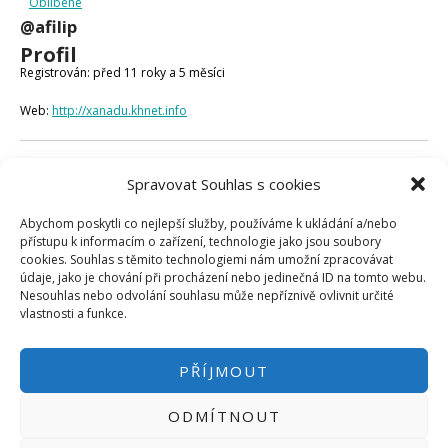
Oblíbené
Micro:bit
@afilip
Videa
Profil
Koupit
Registrován: před 11 roky a 5 měsíci
Web:
http://xanadu.khnet.info
Fóra
Spravovat Souhlas s cookies
Poslední aktivita: před 9 roky a 1 měsícem
Abychom poskytli co nejlepší služby, používáme k ukládání a/nebo
Vytvořeno témat: 0
přístupu k informacím o zařízení, technologie jako jsou soubory
cookies. Souhlas s těmito technologiemi nám umožní zpracovávat
Vytvořeno odpovědí: 0
údaje, jako je chování při procházení nebo jedinečná ID na tomto webu.
Nesouhlas nebo odvolání souhlasu může nepříznivě ovlivnit určité
Uživatelská úroveň ve fóru: Účastník
vlastnosti a funkce.
PŘÍJMOUT
ODMÍTNOUT
PŘIHLÁSIT SE
|
INFO@HWKITCHEN.CZ