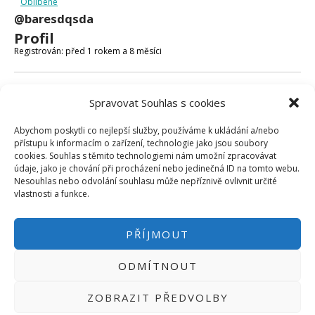
Oblíbené
Micro:bit
@baresdqsda
Videa
Profil
Koupit
Registrován: před 1 rokem a 8 měsíci
Fóra
Spravovat Souhlas s cookies
Poslední aktivita: před 1 týdnem a 5 dny
Abychom poskytli co nejlepší služby, používáme k ukládání a/nebo
Vytvořeno témat: 19
přístupu k informacím o zařízení, technologie jako jsou soubory
cookies. Souhlas s těmito technologiemi nám umožní zpracovávat
Vytvořeno odpovědí: 22
údaje, jako je chování při procházení nebo jedinečná ID na tomto webu.
Nesouhlas nebo odvolání souhlasu může nepříznivě ovlivnit určité
Uživatelská úroveň ve fóru: Sledující
vlastnosti a funkce.
PŘÍJMOUT
ODMÍTNOUT
PŘIHLÁSIT SE
|
INFO@HWKITCHEN.CZ
ZOBRAZIT PŘEDVOLBY
BASTLÍRNU PROVOZUJE E-SHOP