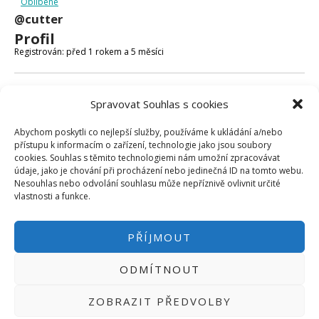
Oblíbené
Micro:bit
@cutter
Videa
Profil
Koupit
Registrován: před 1 rokem a 5 měsíci
Fóra
Spravovat Souhlas s cookies
Poslední aktivita: před 1 rokem a 5 měsíci
Abychom poskytli co nejlepší služby, používáme k ukládání a/nebo
Vytvořeno témat: 2
přístupu k informacím o zařízení, technologie jako jsou soubory
cookies. Souhlas s těmito technologiemi nám umožní zpracovávat
Vytvořeno odpovědí: 0
údaje, jako je chování při procházení nebo jedinečná ID na tomto webu.
Nesouhlas nebo odvolání souhlasu může nepříznivě ovlivnit určité
Uživatelská úroveň ve fóru: Sledující
vlastnosti a funkce.
PŘÍJMOUT
ODMÍTNOUT
PŘIHLÁSIT SE
|
INFO@HWKITCHEN.CZ
ZOBRAZIT PŘEDVOLBY
BASTLÍRNU PROVOZUJE E-SHOP