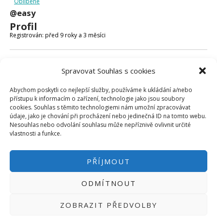
Oblíbené
Micro:bit
@easy
Videa
Profil
Koupit
Registrován: před 9 roky a 3 měsíci
Fóra
Spravovat Souhlas s cookies
Poslední aktivita: před 9 roky a 3 měsíci
Abychom poskytli co nejlepší služby, používáme k ukládání a/nebo
Vytvořeno témat: 0
přístupu k informacím o zařízení, technologie jako jsou soubory
cookies. Souhlas s těmito technologiemi nám umožní zpracovávat
Vytvořeno odpovědí: 0
údaje, jako je chování při procházení nebo jedinečná ID na tomto webu.
Nesouhlas nebo odvolání souhlasu může nepříznivě ovlivnit určité
Uživatelská úroveň ve fóru: Účastník
vlastnosti a funkce.
PŘÍJMOUT
ODMÍTNOUT
PŘIHLÁSIT SE
|
INFO@HWKITCHEN.CZ
ZOBRAZIT PŘEDVOLBY
BASTLÍRNU PROVOZUJE E-SHOP