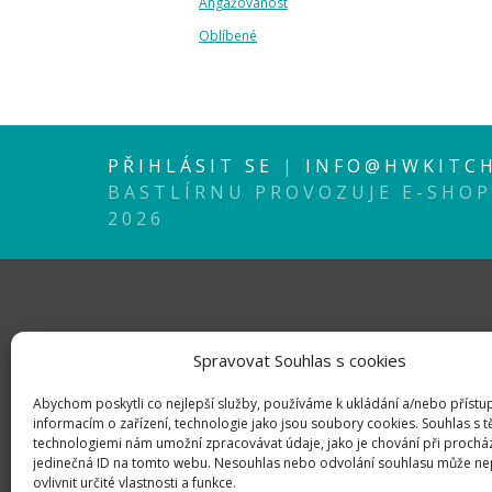
Angažovanost
Oblíbené
PŘIHLÁSIT SE
|
INFO@HWKITCH
BASTLÍRNU PROVOZUJE E-SHO
2026
Spravovat Souhlas s cookies
Abychom poskytli co nejlepší služby, používáme k ukládání a/nebo přístu
informacím o zařízení, technologie jako jsou soubory cookies. Souhlas s 
technologiemi nám umožní zpracovávat údaje, jako je chování při prochá
jedinečná ID na tomto webu. Nesouhlas nebo odvolání souhlasu může ne
ovlivnit určité vlastnosti a funkce.