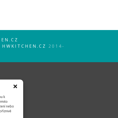
EN.CZ
P
HWKITCHEN.CZ
2014-
pu k
těmito
zení nebo
příznivě