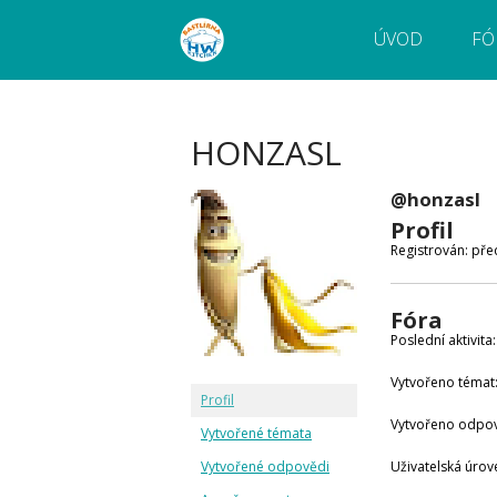
ÚVOD
FÓ
Webový magazín o bastlení a tvoření. Naučte
Bastlírna HWKITCHEN
pokročilé!
HONZASL
@honzasl
Profil
Registrován: pře
Fóra
Poslední aktivita
Vytvořeno témat:
Profil
Vytvořeno odpov
Vytvořené témata
Vytvořené odpovědi
Uživatelská úrov