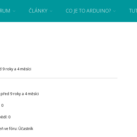
RUM
ČLÁNKY
CO JE TO ARDUINO?
TU
 se základy programování a elektroniky zábavnou formou! Arduino a microbit projekty
d 9 roky a 4 měsíci
: před 9 roky a 4 měsíci
 0
ědí: 0
eň ve fóru: Účastník