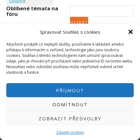
Oblíbené
Micro:bit
Oblíbené témata na
Videa
fóru
Koupit
Spravovat Souhlas s cookies
Nebylo nalezeno žádné téma.
Abychom poskytli co nejlepší služby, používáme k ukládání a/nebo
přístupu k informacím o zařízení, technologie jako jsou soubory
cookies. Souhlas s těmito technologiemi nám umožní zpracovávat
údaje, jako je chování při procházení nebo jedinečná ID na tomto webu.
Nesouhlas nebo odvolání souhlasu může nepříznivě ovlivnit určité
PŘIHLÁSIT SE
|
vlastnosti a funkce.
INFO@HWKITCHEN.CZ
BASTLÍRNU PROVOZUJE E-SHOP
PŘÍJMOUT
HWKITCHEN.CZ
2014-2026
ODMÍTNOUT
ZOBRAZIT PŘEDVOLBY
Zásady cookies