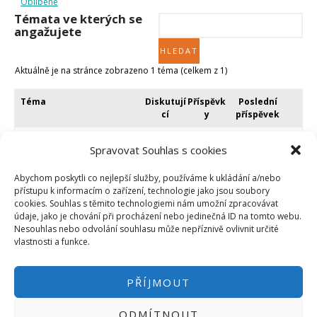
Oblíbené
Micro:bit
Témata ve kterých se
Videa
angažujete
Koupit
Aktuálně je na stránce zobrazeno 1 téma (celkem z 1)
Téma
Diskutují
Příspěvk
Poslední
cí
y
příspěvek
How to Choose High-Quality
1
1
před 2 měsíci
Spravovat Souhlas s cookies
Publishers for Link Placement
a 2 týdny
Založil:
Jack_Mason
Jack_Mason
Abychom poskytli co nejlepší služby, používáme k ukládání a/nebo
v:
Arduino
přístupu k informacím o zařízení, technologie jako jsou soubory
cookies. Souhlas s těmito technologiemi nám umožní zpracovávat
údaje, jako je chování při procházení nebo jedinečná ID na tomto webu.
Nesouhlas nebo odvolání souhlasu může nepříznivě ovlivnit určité
Aktuálně je na stránce zobrazeno 1 téma (celkem z 1)
vlastnosti a funkce.
PŘÍJMOUT
ODMÍTNOUT