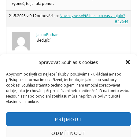
vypneš, to je fakt ponor.
21.5.2025 v 9:12
odpověď na:
Novinky ve světě her – co vás zaujalo?
#43644
JacobPotham
Sledující
Spravovat Souhlas s cookies
To zní dobře. Já teď jedu spíš „Baldur’s Gate 3“, ale přiznám se, že
na Hellblade II jsem taky zvědavej. Tyhle příběhové hry mají něco
do sebe, když jsou udělané poctivě.
Abychom poskytli co nejlepší služby, používáme k ukládání a/nebo
přístupu k informacím o zařízení, technologie jako jsou soubory
cookies. Souhlas s těmito technologiemi nám umožní zpracovávat
Autor
Příspěvky
údaje, jako je chování při procházení nebo jedinečná ID na tomto webu.
Nesouhlas nebo odvolání souhlasu může nepříznivě ovlivnit určité
Aktuálně je na stránce zobrazeno 6 příspěvků - 1. až 6. (celkem z 6)
vlastnosti a funkce.
PŘÍJMOUT
ODMÍTNOUT
PŘIHLÁSIT SE
|