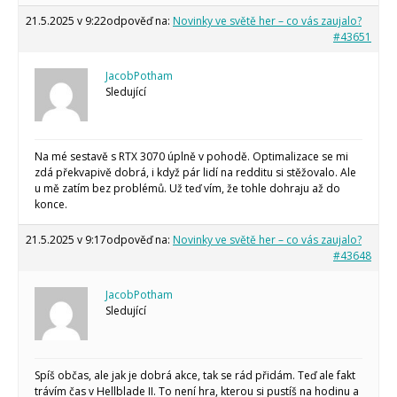
21.5.2025 v 9:22
odpověď na:
Novinky ve světě her – co vás zaujalo?
#43651
JacobPotham
Sledující
Na mé sestavě s RTX 3070 úplně v pohodě. Optimalizace se mi
zdá překvapivě dobrá, i když pár lidí na redditu si stěžovalo. Ale
u mě zatím bez problémů. Už teď vím, že tohle dohraju až do
konce.
21.5.2025 v 9:17
odpověď na:
Novinky ve světě her – co vás zaujalo?
#43648
JacobPotham
Sledující
Spíš občas, ale jak je dobrá akce, tak se rád přidám. Teď ale fakt
trávím čas v Hellblade II. To není hra, kterou si pustíš na hodinu a