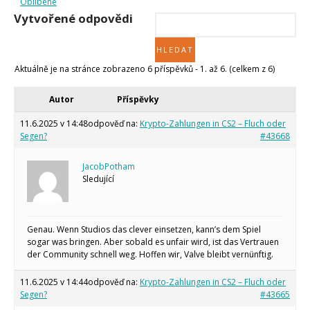
Oblíbené
Tinylab
Vytvořené odpovědi
Makeblock
Micro:bit
Videa
Koupit
Aktuálně je na stránce zobrazeno 6 příspěvků - 1. až 6. (celkem z 6)
Autor
Příspěvky
11.6.2025 v 14:48
odpověď na:
Krypto-Zahlungen in CS2 – Fluch oder
Segen?
#43668
JacobPotham
Sledující
Genau. Wenn Studios das clever einsetzen, kann’s dem Spiel
sogar was bringen. Aber sobald es unfair wird, ist das Vertrauen
der Community schnell weg. Hoffen wir, Valve bleibt vernünftig.
11.6.2025 v 14:44
odpověď na:
Krypto-Zahlungen in CS2 – Fluch oder
Segen?
#43665