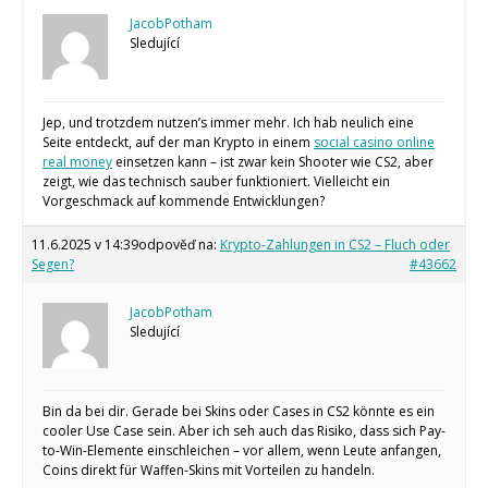
JacobPotham
Sledující
Jep, und trotzdem nutzen’s immer mehr. Ich hab neulich eine
Seite entdeckt, auf der man Krypto in einem
social casino online
real money
einsetzen kann – ist zwar kein Shooter wie CS2, aber
zeigt, wie das technisch sauber funktioniert. Vielleicht ein
Vorgeschmack auf kommende Entwicklungen?
11.6.2025 v 14:39
odpověď na:
Krypto-Zahlungen in CS2 – Fluch oder
Segen?
#43662
JacobPotham
Sledující
Bin da bei dir. Gerade bei Skins oder Cases in CS2 könnte es ein
cooler Use Case sein. Aber ich seh auch das Risiko, dass sich Pay-
to-Win-Elemente einschleichen – vor allem, wenn Leute anfangen,
Coins direkt für Waffen-Skins mit Vorteilen zu handeln.